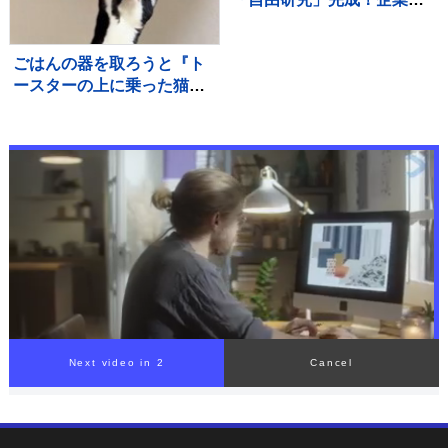
の“お助けプラン”続々
【THE TIME,】
ごはんの器を取ろうと『ト
ースターの上に乗った猫』
を見ていると…あまりにも
予想外な展開が37万再生
「一回見てくるの可愛い
ｗ」「声出たｗ」
Next video in 1
Cancel