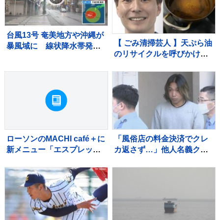
か 警視庁
は低く
台風13号 奄美地方や沖縄が
【 ごみ清掃芸人 】天ぷら油
暴風域に 線状降水帯発生
のリサイクルを呼びかけ
のおそれも 観光シーズン
「凝固剤を買うお金や有料
迎えるも国際通りでは臨時
袋の地域は油部分のごみが
休業が相次ぐ 8日にかけて
減るので、節約にも繋がり
暴風・高波・土砂災害に厳
ますよ！」【マシンガンズ
重警戒
滝沢】
ローソンのMACHI café＋に
「風俗店の料金決済でクレ
新メニュー「エスプレッソ
カ返さず…」他人名義クレ
トニック」が登場
カで商品購入か 風俗店従
業員の男（23）を逮捕 自
宅からは他人名義のクレカ
複数枚 警視庁