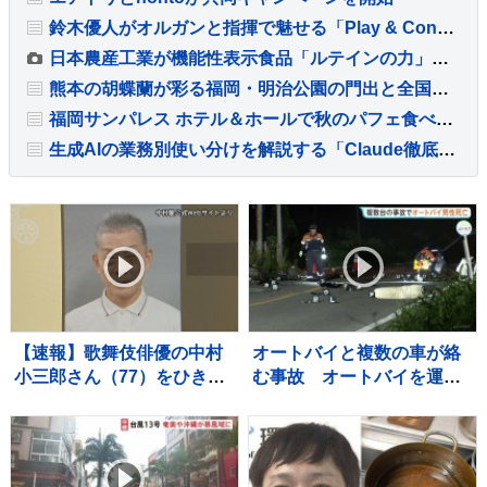
鈴木優人がオルガンと指揮で魅せる「Play & Conduct」公演とプレリュード・レクチャー開催
日本農産工業が機能性表示食品「ルテインの力」を8月発売
熊本の胡蝶蘭が彩る福岡・明治公園の門出と全国へ広がるフラワーリレー
福岡サンパレス ホテル＆ホールで秋のパフェ食べ放題を開催
生成AIの業務別使い分けを解説する「Claude徹底解説」公開
【速報】歌舞伎俳優の中村
オートバイと複数の車が絡
小三郎さん（77）をひき逃
む事故 オートバイを運転
げの疑いで書類送検 東
していた男性（49）が死
京・新宿区の路上で歩行者
亡 当初警察は現場から車
の20代女性をはねてけがを
が立ち去ったとみて捜査
させたうえ、そのまま逃走
も その後ひき逃げの可能性