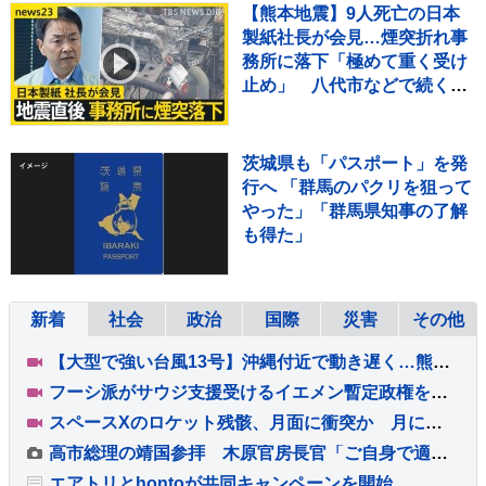
【熊本地震】9人死亡の日本
製紙社長が会見…煙突折れ事
務所に落下「極めて重く受け
止め」 八代市などで続く断
水解消のカギは“配水
管”【news23】
茨城県も「パスポート」を発
行へ 「群馬のパクリを狙って
やった」「群馬県知事の了解
も得た」
新着
社会
政治
国際
災害
その他
【大型で強い台風13号】沖縄付近で動き遅く…熊本では36℃の猛烈な暑さも さらに台風15号が来週火曜～水曜ごろ北日本や関東に近づくおそれ【気象予報士解説】
フーシ派がサウジ支援受けるイエメン暫定政権を攻撃 少なくとも45人死亡 イラン革命防衛隊の指揮のもと近くサウジ攻撃の可能性も
スペースXのロケット残骸、月面に衝突か 月に探査機を届けたあと役目を終えたロケットの一部が宇宙空間に漂流していた
高市総理の靖国参拝 木原官房長官「ご自身で適切に判断」
エアトリとhontoが共同キャンペーンを開始