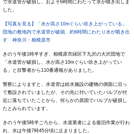
で水道管が破損し、およそ6時間にわたって水が噴き出しま
した。
【写真を見る】「水が高さ10mぐらい吹き上がっている」
団地の敷地内で水道管が破損、約6時間にわたり水が噴き出
す 神奈川・相模原市
きのう午後1時半すぎ、相模原市緑区下九沢の大沢団地で
「水道管が破損し、水が高さ10mぐらい吹き上がってい
る」と目撃者から110番通報がありました。
警察によりますと、水道管は給水施設の建物の側面に沿っ
て敷設されていましたが、その先に付いていたバルブが付
近に落ちていたことから、何らかの原因でバルブが破損し
たとみられています。
きのう午後5時半ごろから、水道業者による復旧作業が行わ
れ、水は午後7時45分頃に止まりました。