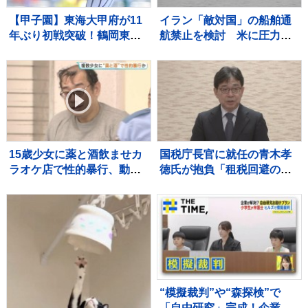
【甲子園】東海大甲府が11
イラン「敵対国」の船舶通
年ぶり初戦突破！鶴岡東に
航禁止を検討 米に圧力の
快勝 主将・田中楓真が3安
狙いか
打など計12安打 左腕・熊
谷晄→エース村尾竜弦の好
継投
15歳少女に薬と酒飲ませカ
国税庁長官に就任の青木孝
ラオケ店で性的暴行、動画
徳氏が抱負「租税回避のス
撮影か 「先生」と呼ばれる
キームは課税の公平が損な
54歳男を再逮捕 これまで
われ、納税者の信頼を揺る
にも同様の事件で2度逮捕
がす」
“模擬裁判”や“森探検”で
「自由研究」完成！企業