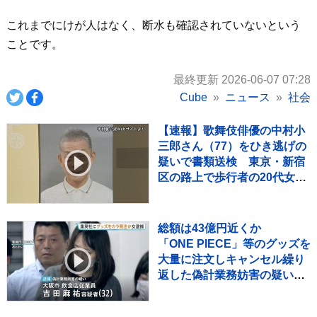
これまでにけが人はなく、断水も確認されていないという
ことです。
最終更新 2026-06-07 07:28
Cube
ニュース
社会
【速報】歌舞伎俳優の中村小
三郎さん（77）をひき逃げの
疑いで書類送検 東京・新宿
区の路上で歩行者の20代女性
をはねてけがをさせたうえ、
そのまま逃走か 警視庁
総額は43億円近くか
「ONE PIECE」等のグッズを
大量に注文しキャンセル繰り
返した偽計業務妨害の疑いで
女（32）逮捕「日々の生活で
ストレスたまり」 警視庁