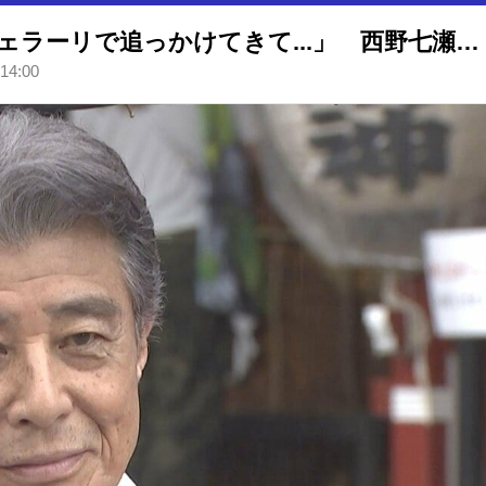
【 舘ひろし 】 「西野くんがフェラーリで追っかけてきて...」 西野七瀬とのシーンを振り返る 「それがすごく可愛くて」
 14:00