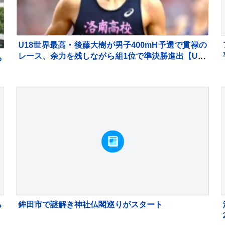
U18世界最高・後藤大樹が男子400mH予選で貫禄の
レース、余力を残しながら組1位で準決勝進出【U20
る
世界陸上】
ら
鉾田市で謎解き神社仏閣巡りがスタート