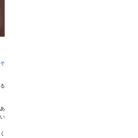
も被害に
「そ
る
あ
たい
く