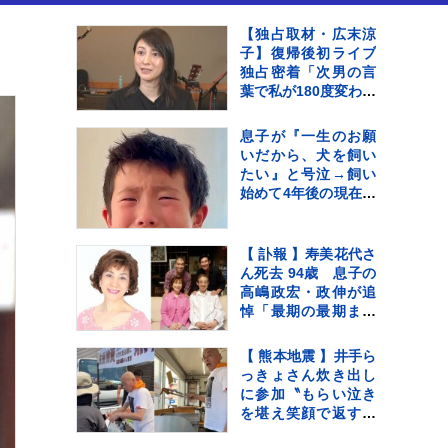
【独占取材・広末涼
子】復帰後初ライブ
独占密着「次男の言
葉で私が180度変わっ
て…」病名公表を決
断させた“次男の言
息子が『一生のお願
葉”（特別インタビュ
いだから、犬を飼い
ー）
たい』と号泣→飼い
始めて4年後の現在…
思わず感動する『成
長記録』が255万再生
「素敵」「愛溢れて
【 訃報 】寿美花代さ
る」
ん死去 94歳 息子の
高嶋政宏・政伸が追
悼「最期の最期まで
大女優 寿美花代だっ
た母でした」
【 熊本地震 】井手ら
っきょさん炊き出し
に参加〝もらい泣き
を堪え笑顔で返すの
が精一杯〟自身の店