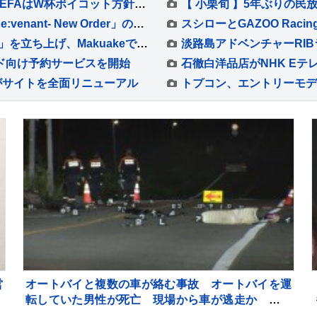
FIFA 子会社設立計画「誤り」あったと謝罪 UEFAはW杯ボイコット方針継続「何も変わっていない」
シューティングゲーム「Karous -The Blur of Re:venant- New Order」の発売が決定
スシローとGAZOO Ra
スモカ歯磨が新オーラルケアブランド「LilliSH」を立ち上げ、Makuakeで先行販売開始
ド向け予約サービスを開始
がサイトを全面リニューアル
営
オートバイと複数の車が絡む事故 オートバイを運
は
転していた男性が死亡 現場から車が逃走か 死亡
ひき逃げ事件とみて捜査 茨城・常総市