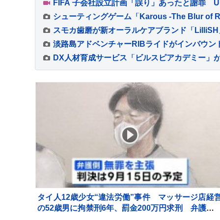
淡路島アドベンチャーRIBライドがインバウン
DX人材育成サービス「ビルスピアカデミー」
タイ人12歳少女“違法労働”事件 マッサージ店経
の52歳男に拘禁刑6年、罰金200万円求刑 弁護側
無罪主張