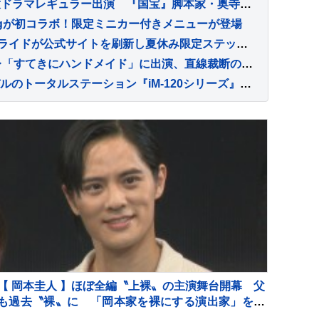
【 小栗旬 】5年ぶりの民放ドラマレギュラー出演 『国宝』脚本家・奥寺佐渡子 × 『最愛』監督・塚原あゆ子 金曜ドラマ『LOST10』「演じながら僕自身も思うことや感じるものがたくさんあります」（コメント全文）
cingが初コラボ！限定ミニカー付きメニューが登場
淡路島アドベンチャーRIBライドが公式サイトを刷新し夏休み限定ステッカー配布キャンペーンを実施
石徹白洋品店がNHK Eテレ「すてきにハンドメイド」に出演、直線裁断の服づくりを紹介
トプコン、エントリーモデルのトータルステーション『iM-120シリーズ』を発売
【 岡本圭人 】ほぼ全編〝上裸〟の主演舞台開幕 父
も過去〝裸〟に 「岡本家を裸にする演出家」を紹
介