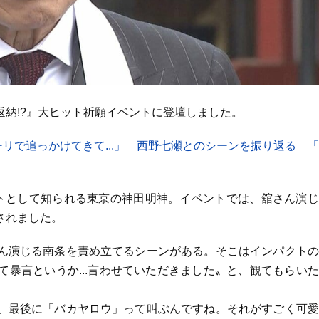
納!?』大ヒット祈願イベントに登壇しました。
ーリで追っかけてきて...」 西野七瀬とのシーンを振り返る 
トとして知られる東京の神田明神。イベントでは、舘さん演じ
されました。
ん演じる南条を責め立てるシーンがある。そこはインパクトの
暴言というか...言わせていただきました〟と、観てもらい
、最後に「バカヤロウ」って叫ぶんですね。それがすごく可愛