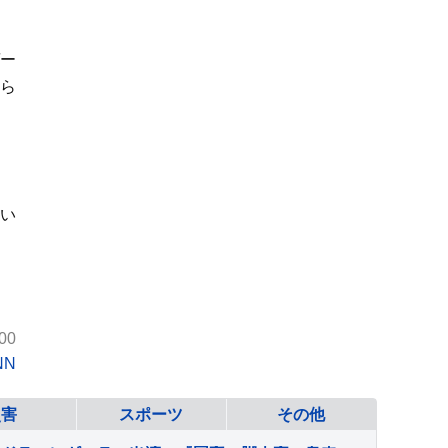
ー
んら
い
00
NN
災害
スポーツ
その他