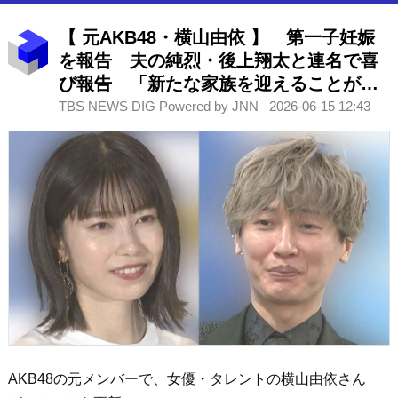
【 元AKB48・横山由依 】 第一子妊娠
を報告 夫の純烈・後上翔太と連名で喜
び報告 「新たな家族を迎えることがで
きる日を心待ちに」「秋ごろの出産を予
TBS NEWS DIG Powered by JNN
2026-06-15 12:43
定」
AKB48の元メンバーで、女優・タレントの横山由依さん