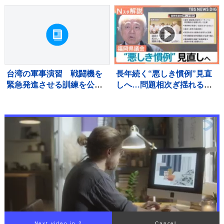
時18）に無期懲役の判決 裁
県職員（48）を逮捕
判員裁判 北海道・江別市
台湾の軍事演習 戦闘機を
長年続く“悪しき慣例”見直
緊急発進させる訓練を公
しへ…問題相次ぎ揺れる福
開 中国の侵攻を想定
岡県議会 高額費用の「海
外視察」も第三者委員会で
調査へ【Nスタ解説】
Next video in 1
Cancel