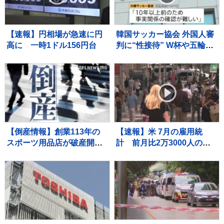
【速報】円相場が急速に円
韓国サッカー協会 外国人審
高に 一時1ドル156円台
判に“性接待” W杯や五輪の
予選、2011年から約1年間
で10人余に対し JNN報告書
入手
【倒産情報】創業113年の
【速報】米 7月の雇用統
スポーツ用品店が破産開始
計 前月比2万3000人の減
決定 ピーク時は13億円を
少 市場予想大きく下回る
超える売上高も…大手との
競争やコロナ禍の影響で赤
字に 福井市 【東京商工リサ
ーチ】