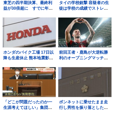
東芝の四半期決算、最終利
タイの学校銃撃 容疑者の生
益が30倍超に すでに年間
徒は学校の成績でストレス
最高を更新 キオクシアHD
か 教職員5人死亡 30人重
効果も
軽傷
ホンダのバイク工場 17日以
前回王者・鹿島が大逆転勝
降も生産休止 熊本地震影響
利のオープニングマッチ！
で
後半36分から怒涛の3ゴー
ル、超満員の会場が沸い
た！“世界基準”のJリーグ開
幕【サッカー】
「どこが問題だったのか一
ボンネットに乗せたまま走
生涯考えてほしい」集団暴
行し男性を振り落とした疑
行死事件 “主犯格”の男（当
い 殺人未遂の疑いで茨城