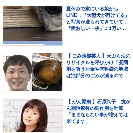
てる場合ではない〟
夏休みで家にいる娘から
LINE→『大型犬が溶けてる』
と写真が送られてきていて…
『愛おしい一枚』に1万いい
ね「たぷたぷで草」「無防備
ｗｗ」
【 ごみ清掃芸人 】天ぷら油の
リサイクルを呼びかけ「凝固
剤を買うお金や有料袋の地域
は油部分のごみが減るので、
節約にも繋がりますよ！」
【マシンガンズ滝沢】
【 がん闘病 】石原詢子 抗が
ん剤治療後の副作用を吐露
「ままならない事が増えては
来てます」