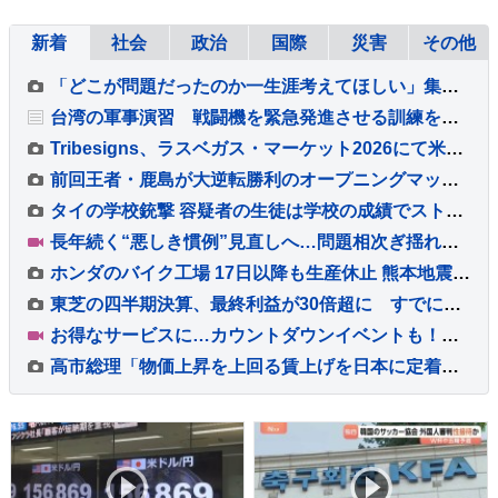
新着
社会
政治
国際
災害
その他
「どこが問題だったのか一生涯考えてほしい」集団暴行死事件 “主犯格”の男（当時18）に無期懲役の判決 裁判員裁判 北海道・江別市
台湾の軍事演習 戦闘機を緊急発進させる訓練を公開 中国の侵攻を想定
Tribesigns、ラスベガス・マーケット2026にて米国の大手ホーム用品小売業者との連携を拡大
前回王者・鹿島が大逆転勝利のオープニングマッチ！後半36分から怒涛の3ゴール、超満員の会場が沸いた！“世界基準”のJリーグ開幕【サッカー】
タイの学校銃撃 容疑者の生徒は学校の成績でストレスか 教職員5人死亡 30人重軽傷
長年続く“悪しき慣例”見直しへ…問題相次ぎ揺れる福岡県議会 高額費用の「海外視察」も第三者委員会で調査へ【Nスタ解説】
ホンダのバイク工場 17日以降も生産休止 熊本地震影響で
東芝の四半期決算、最終利益が30倍超に すでに年間最高を更新 キオクシアHD効果も
お得なサービスに…カウントダウンイベントも！末広がりの「八」が並ぶ令和8年8月8日に日本列島が大盛り上がり！【Nスタ解説】
高市総理「物価上昇を上回る賃上げを日本に定着させる」 国家公務員月給3.51％増へ 人事院の勧告を受け