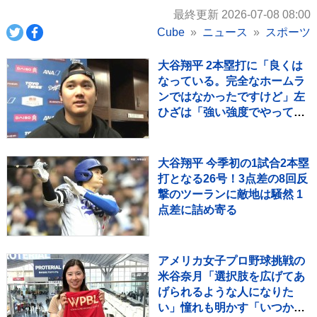
最終更新 2026-07-08 08:00
Cube
ニュース
スポーツ
大谷翔平 2本塁打に「良くは
なっている。完全なホームラ
ンではなかったですけど」左
ひざは「強い強度でやって、
後退するのが一番良くない」
大谷翔平 今季初の1試合2本塁
打となる26号！3点差の8回反
撃のツーランに敵地は騒然 1
点差に詰め寄る
アメリカ女子プロ野球挑戦の
米谷奈月「選択肢を広げてあ
げられるような人になりた
い」憧れも明かす「いつかイ