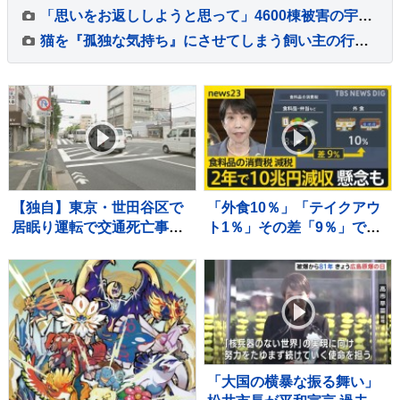
「思いをお返ししようと思って」4600棟被害の宇城市でボランティア活動始まる 10年前の被災者から支援の“恩返し” 熊本地震から10日目
猫を『孤独な気持ち』にさせてしまう飼い主の行動5選 避けるべき理由や適切な接し方とは
【独自】東京・世田谷区で
「外食10％」「テイクアウ
居眠り運転で交通死亡事故
ト1％」その差「9％」であ
起こしたとみられる男性
なたのランチは？…食料品
（34）を書類送検 当時男
の消費税「2年間1％」の基
性は睡眠時無呼吸症候群 危
本方針を政府が閣議決定
険運転致死疑いでも捜査
【news23】
「大国の横暴な振る舞い」