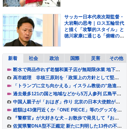
チローさんたちと」
サッカー日本代表次期監督・
大岩剛の思考｜ロス五輪世代
と描く「攻撃的スタイル」と
徳川家康に通じる「俯瞰の
目」【KICK OFF! J】
新着
社会
政治
国際
災害
その他
断水で商品作れず老舗和菓子店が無期限休業 地下水豊富も地震直後に泥含み 熊本・氷川町の白玉屋新三郎【地震発生から10日目】
高市総理 非核三原則を「政策上の方針として堅持している」との認識重ねて示す
「トランプに立ち向かえる」イスラム教徒の“急進左派”候補が勝利確実に アメリカ・ミシガン州の民主党予備選挙
過去最多121の国と地域などから5万人参列 広島平和記念式典 松井市長「いつまで失望させ続けるのですか」 被爆者の高齢化進み、体験の継承が課題に
中国人親子が「おはぎ」作り 北京の日本大使館が和食イベント
総額は43億円近くか「ONE PIECE」等のグッズを大量に注文しキャンセル繰り返した偽計業務妨害の疑いで女（32）逮捕「日々の生活でストレスたまり」 警視庁
『警察官』が大好きな犬→お散歩で発見して『お仕事中に邪魔かな』と思っていたら…紳士すぎる『神対応』が63万再生「メロメロｗ」「可愛すぎ」
佐賀県警DNA型不正鑑定 新たに判明した13件の不正について元職員の被告を書類送検 警察庁実施の特別監察で判明