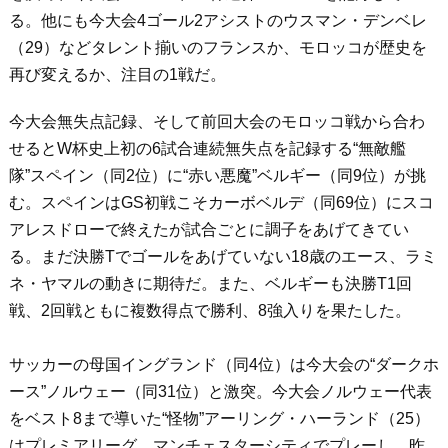
る。他にも今大会4ゴール2アシストのウスマン・デンベレ
（29）などタレント揃いのフランスか、モロッコが歴史を
再び変えるか、注目の1戦だ。
今大会無失点記録、そして前回大会のモロッコ戦から合わ
せるとW杯史上初の6試合連続無失点を記録する“無敵艦
隊”スペイン（同2位）に“赤い悪魔”ベルギー（同9位）が挑
む。スペインはGS初戦こそカーボベルデ（同69位）にスコ
アレスドローで終えたが試合ごとに調子をあげてきてい
る。まだ決勝Tでゴールをあげていない18歳のエース、ラミ
ネ・ヤマルの動きに期待だ。また、ベルギーも決勝T1回
戦、2回戦ともに複数得点で勝利、8強入りを果たした。
サッカーの母国イングランド（同4位）は今大会の“ダークホ
ース”ノルウェー（同31位）と激突。今大会ノルウェー代表
をベスト8まで導いた“怪物”アーリング・ハーランド（25）
はプレミアリーグ、マンチェスターシティでプレーし、昨