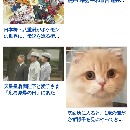
松井市長が平和宣言 過去最
多121の国と地域が参列の
広島「平和記念式典」 高
市総理「核兵器のない世
界」に向けて力を尽くす
日本橋・八重洲がポケモン
の世界に、伝説を巡る街歩
き型の謎解きイベント開催
天皇皇后両陛下と愛子さま
「広島原爆の日」にあたり
黙とう 8月6日
洗面所に入ると、1歳の猫が
必ず様子を見にやってき
て…『可愛すぎる光景』に