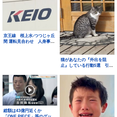
22万いいね「首の角度がた
まらん」「真剣に見てるね
ｗ」
京王線 桜上水-つつじヶ丘
間 運転見合わせ 人身事故
のため
猫があなたの『外出を阻
止』している行動5選 引き
止める理由や上手な対応を
ご紹介
総額は43億円近くか
「ONE PIECE」等のグッズ