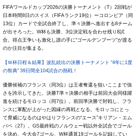
FIFAワールドカップ2026の決勝トーナメント（T）2回戦が
日本時間8日のスイス（FIFAランク19位）ーコロンビア（同
13位）カードで全試合終了し、準々決勝へ進出する8チーム
が出そろった。W杯も決勝、3位決定戦を合わせ残り8試
合。得点王争いも激化し誰の手に“ゴールデンブーツ”が渡る
のか注目が集まる。
【Ｗ杯日程＆結果】波乱続出の決勝トーナメント “4年に1度
の祭典” 39日間全104試合の熱戦！
優勝候補のフランス（同3位）は王者奪還を狙いここまで強
さを誇示してきた。決勝T準々決勝の相手は前回大会同様躍
進を続けるモロッコ（同7位）。前回準決勝で対戦し、フラ
ンスに軍配が上がった因縁の再戦となる。モロッコにとっ
て脅威になるのはやはりフランスの“エース”キリアン・エム
バペ（27）。GS最終戦のノルウェー戦以外全試合でゴール
を決め、今大会7ゴール、W杯通算19ゴールを記録してい