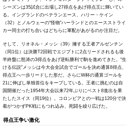
シーズンは35試合に出場し27得点をあげ得点王に輝いてい
る。イングランドのベテランエース、ハリー・ケイン
（32）とノルウェーの“怪物”ハーランドとのエースストライ
カー同士の打ち合いはどちらに軍配があがるのか注目だ。
そして、リオネル・メッシ（39）擁する王者アルゼンチン
（同1位）は決勝T2回戦でエジプトに2点リードされるも後
半終盤に怒涛の3得点をあげ逆転勝利で駒を進めてきた。“生
ける伝説”メッシは今大会全試合でゴールを決め通算8得点、
得点王へ一歩リードした形だ。さらにW杯の通算ゴールを
21に伸ばし単独首位をキープしている。王者に挑むのは自
国開催だった1954年大会以来72年ぶりにベスト8進出を果
たしたスイス（同19位）。コロンビアとの一戦は120分で決
着がつかずPK戦にもつれ込み、死闘を繰り広げた。
得点王争い激化