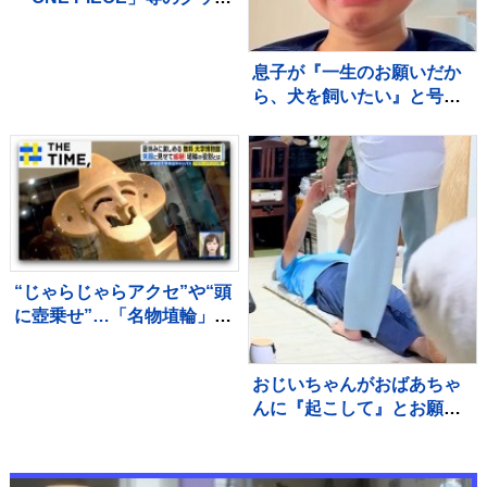
を大量に注文しキャンセル
繰り返した偽計業務妨害の
疑いで女（32）逮捕「日々
息子が『一生のお願いだか
の生活でストレスたま
ら、犬を飼いたい』と号泣
り」 警視庁
→飼い始めて4年後の現在…
思わず感動する『成長記
録』が255万再生「素敵」
「愛溢れてる」
“じゃらじゃらアクセ”や“頭
に壺乗せ”…「名物埴輪」を
無料で堪能できる大学博物
館【THE TIME,】
おじいちゃんがおばあちゃ
んに『起こして』とお願い
した結果→超大型犬が…容
赦ない『嫉妬の仕方』が94
万再生「手加減なしで草」