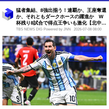
猛者集結、8強出揃う！連覇か、王座奪還
か、それともダークホースの躍進か W
杯残り8試合で得点王争いも激化【北中米
大会】
TBS NEWS DIG Powered by JNN
2026-07-08 08:00