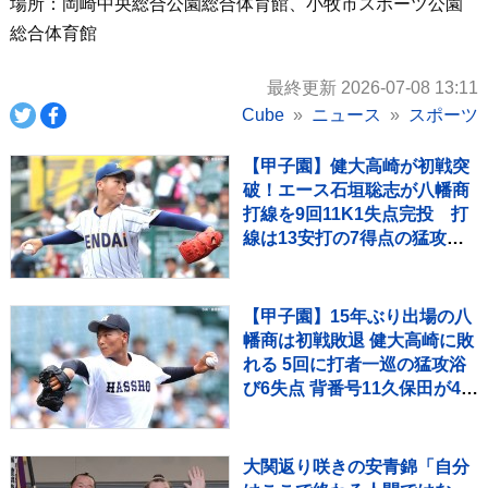
場所：岡崎中央総合公園総合体育館、小牧市スポーツ公園
総合体育館
最終更新 2026-07-08 13:11
Cube
ニュース
スポーツ
【甲子園】健大高崎が初戦突
破！エース石垣聡志が八幡商
打線を9回11K1失点完投 打
線は13安打の7得点の猛攻で
快勝
【甲子園】15年ぶり出場の八
幡商は初戦敗退 健大高崎に敗
れる 5回に打者一巡の猛攻浴
び6失点 背番号11久保田が4回
1失点好投 9回意地の1点
大関返り咲きの安青錦「自分