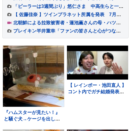
「ピーラーは3週間ぶり」悠仁さま 中高生らと一緒に豚汁作りや丸太切り 同世代同士ということで“敬語無し”で交流 ボーイスカウトのキャンプ大会 広島・神石高原町
【 佐藤佳奈 】ツインプラネット所属を発表 7月末をもって読売テレビを退社 きのう「レインボー」池田直人さんとの結婚を発表
北朝鮮による拉致被害者・蓮池薫さんの母・ハツイさん（94）死去 進展しない拉致問題に 最後まで苛立ちも…
ブレイキン半井重幸「ファンの皆さんと心がつながっている」アジア大会オフィシャルスポーツウェア発表
【 レインボー・池田直人 】
コント内でガチ結婚発表
「泣きながら爆笑しながら
よくわかんない」お相手は
フリーアナウンサー・佐藤
『ハムスターが見たい！』
佳奈さん ジャンボたかお
と騒ぐ犬→ケージを出して
大祝福
あげると、ジーッと見つめ