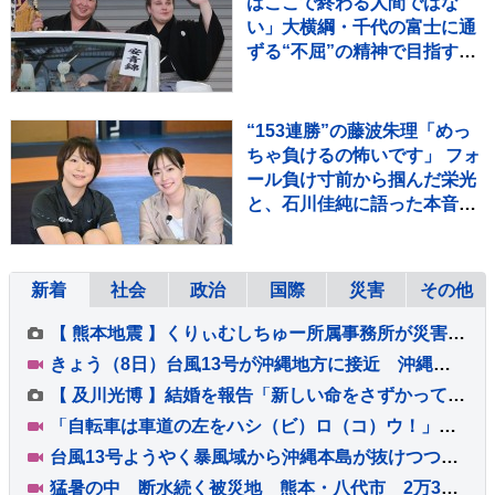
はここで終わる人間ではな
い」大横綱・千代の富士に通
ずる“不屈”の精神で目指すは
「一番上の番付」【大相撲】
“153連勝”の藤波朱理「めっ
ちゃ負けるの怖いです」 フォ
ール負け寸前から掴んだ栄光
と、石川佳純に語った本音
【バース・デイ】
新着
社会
政治
国際
災害
その他
【 熊本地震 】くりぃむしちゅー所属事務所が災害義援金を寄付「現在も熊本でレギュラー番組に出演させて頂くなど、長年にわたり地元との繋がりを大切にして参りました」
きょう（8日）台風13号が沖縄地方に接近 沖縄・奄美では雨・風強まる 引き続き大雨・暴風・高潮・うねりを伴った高波などに厳重警戒必要
【 及川光博 】結婚を報告「新しい命をさずかっております」お相手は一般の方 〝今後も俳優としてミッチーとして精進〟【 コメント全文 】
「自転車は車道の左をハシ（ビ）ロ（コ）ウ！」 警視庁上野署の防犯キャラクター「ハシ防」が上野動物園で交通安全キャンペーン
台風13号ようやく暴風域から沖縄本島が抜けつつあるがこの後も猛烈な風が吹く見込み 続いて台風15号が接近中 11日ごろ本州付近に近づく予想
猛暑の中 断水続く被災地 熊本・八代市 2万3000戸あまり断水 食事の確保も課題 炊き出しの現場では…