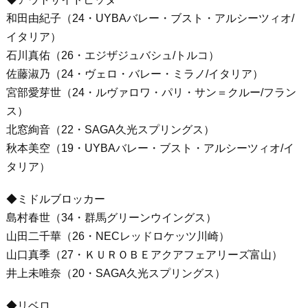
和田由紀子（24・UYBAバレー・ブスト・アルシーツィオ/
イタリア）
石川真佑（26・エジザジュバシュ/トルコ）
佐藤淑乃（24・ヴェロ・バレー・ミラノ/イタリア）
宮部愛芽世（24・ルヴァロワ・パリ・サン＝クルー/フラン
ス）
北窓絢音（22・SAGA久光スプリングス）
秋本美空（19・UYBAバレー・ブスト・アルシーツィオ/イ
タリア）
◆ミドルブロッカー
島村春世（34・群馬グリーンウイングス）
山田二千華（26・NECレッドロケッツ川崎）
山口真季（27・ＫＵＲＯＢＥアクアフェアリーズ富山）
井上未唯奈（20・SAGA久光スプリングス）
◆リベロ