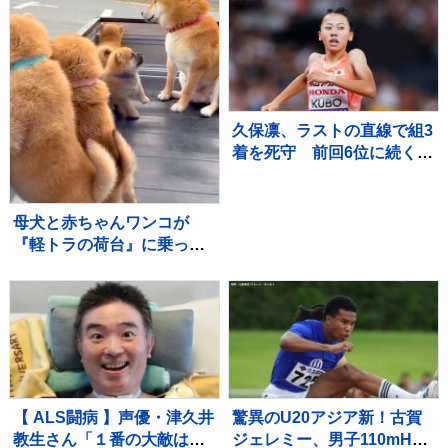
て…人間の子どものような
光景に反響「なんて尊い
の」「姿勢がｗ」
久保凛、ラストの直線で組3
着を死守 前回6位に続く2
大会連続の決勝へ【U20世
界陸上・女子800m】
母犬と赤ちゃんワンコが
『軽トラの荷台』に乗った
結果→通ったら二度見する
『尊すぎる警備』が217万
再生「可愛いの渋滞」「た
まらない景色」
【 ALS闘病 】声優・津久井
驚異のU20アジア新！古賀
教生さん「１番の大敵は睡
ジェレミー、男子110mHで