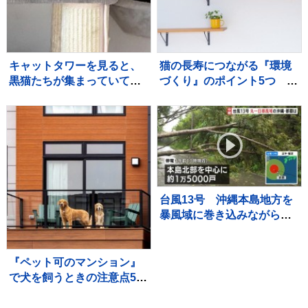
キャットタワーを見ると、
猫の長寿につながる『環境
黒猫たちが集まっていて…
づくり』のポイント5つ 愛
まるで雑誌の表紙のような
猫の健康を守るために心が
『素敵すぎる瞬間』に２万
けるべきこととは
いいね「圧巻」「かわいす
ぎる影分身」
台風13号 沖縄本島地方を
暴風域に巻き込みながら西
よりに進む 沖縄県内では
約1万5000戸が停電 大
雨・暴風・土砂災害などへ
『ペット可のマンション』
厳重警戒
で犬を飼うときの注意点5
つ 知っておくべきルール
とは？