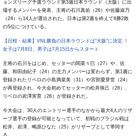
ョンズリーグ予選ラウンド第3週日本ラウンド（大阪）に出
場するメンバーを発表、主将の石川真佑（26）や佐藤淑乃
（24）ら14人が選出された。日本は第2週を終えて6勝2敗
の5位につけている。
【日程・結果】VNL勝負の日本ラウンドは“大阪”に決定 ！
女子は7月8日、男子は7月15日からスタート
主将の石川をはじめ、セッターの関菜々巳（27）や、佐
藤、和田由紀子（24）の主力メンバーは変わらず。第1週に
登録されたリベロの小島満菜美（31）や宮部愛芽世（24）
が再登録され、今大会初めてセッターの松井珠己（28）、
リベロの岩澤実育（26）が登録された。
今大会は、30人のエントリー選手のなかから最大4人のリザ
ーブ選手の登録が可能となっていて、初戦のブラジル戦は
松井、岩澤、鴫原ひなた（25）がリザーブとして帯同す
る。