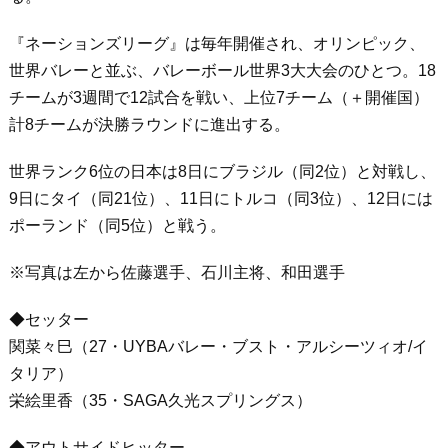
『ネーションズリーグ』は毎年開催され、オリンピック、
世界バレーと並ぶ、バレーボール世界3大大会のひとつ。18
チームが3週間で12試合を戦い、上位7チーム（＋開催国）
計8チームが決勝ラウンドに進出する。
世界ランク6位の日本は8日にブラジル（同2位）と対戦し、
9日にタイ（同21位）、11日にトルコ（同3位）、12日には
ポーランド（同5位）と戦う。
※写真は左から佐藤選手、石川主将、和田選手
◆セッター
関菜々巳（27・UYBAバレー・ブスト・アルシーツィオ/イ
タリア）
栄絵里香（35・SAGA久光スプリングス）
◆アウトサイドヒッター