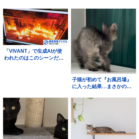
眠不足」「休むことも治療
12秒95をマークし泉谷駿介
なのですね～♪（＾Ｏ＾）」
以来の決勝進出【U20世界
【ニャンちゅう】
陸上】
「VIVANT」で生成AIが使
われたのはこのシーンだ！
～TBSドラマ初の本格利用
～【調査情報デジタル】
子猫が初めて『お風呂場』
に入った結果…まさかの
『可愛すぎる展開』が45万
再生「兄猫たちがたまらん
ｗ」「見守り隊が増えて笑
った」