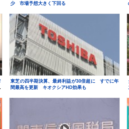
少 市場予想大きく下回る
常
東芝の四半期決算、最終利益が30倍超に すでに年
き
間最高を更新 キオクシアHD効果も