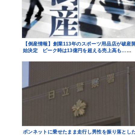
【倒産情報】創業113年のスポーツ用品店が破産
始決定 ピーク時は13億円を超える売上高も…大
との競争やコロナ禍の影響で赤字に 福井市 【東京
工リサーチ】
ボンネットに乗せたまま走行し男性を振り落とし