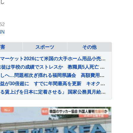
し
52
NN
災害
スポーツ
その他
Tribesigns、ラスベガス・マーケット2026にて米国の大手ホーム用品小売業者との連携を拡大
タイの学校銃撃 容疑者の生徒は学校の成績でストレスか 教職員5人死亡 30人重軽傷
長年続く“悪しき慣例”見直しへ…問題相次ぎ揺れる福岡県議会 高額費用の「海外視察」も第三者委員会で調査へ【Nスタ解説】
東芝の四半期決算、最終利益が30倍超に すでに年間最高を更新 キオクシアHD効果も
高市総理「物価上昇を上回る賃上げを日本に定着させる」 国家公務員月給3.51％増へ 人事院の勧告を受け