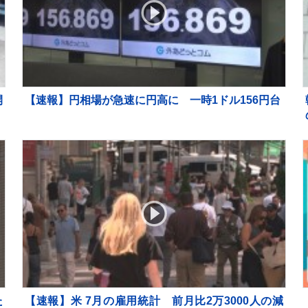
開
【速報】円相場が急速に円高に 一時1ドル156円台
手
商
た
【速報】米 7月の雇用統計 前月比2万3000人の減