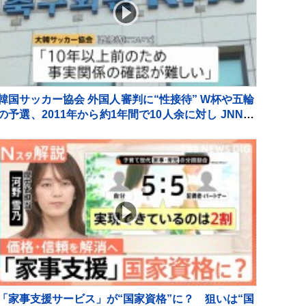
韓国サッカー協会 外国人審判に“性接待” W杯や五輪
の予選、2011年から約1年間で10人余に対し JNN報
告書入手
「家事支援サービス」が“国家資格”に？ 狙いは“国