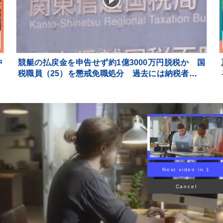
沖
競艇の払戻金を申告せず約1億3000万円脱税か 国
税職員（25）を懲戒免職処分 過去には納税者から
約1億5000万円受け取りも 詐欺などの疑いで刑事告
発