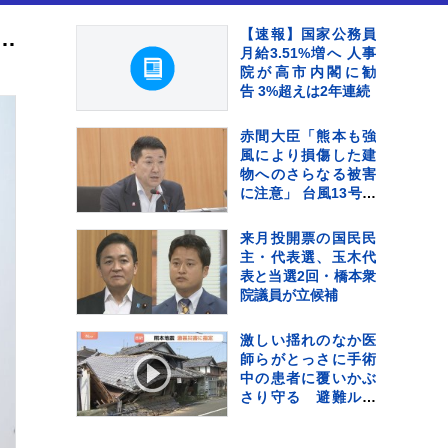
事長代行が安倍元総理の回顧展訪れる きょうで死去から4年
【速報】国家公務員
月給3.51%増へ 人事
院が高市内閣に勧
告 3%超えは2年連続
赤間大臣「熊本も強
風により損傷した建
物へのさらなる被害
に注意」 台風13号接
近で政府が「災害警
戒会議」開催
来月投開票の国民民
主・代表選、玉木代
表と当選2回・橋本衆
院議員が立候補
激しい揺れのなか医
師らがとっさに手術
中の患者に覆いかぶ
さり守る 避難ルー
ト確保する看護師の
姿も 政府が熊本地