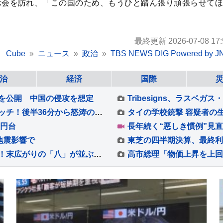
示会を訪れ、「この国のため、もうひと踏ん張り頑張らせてほ
最終更新 2026-07-08 17:
Cube
ニュース
政治
TBS NEWS DIG Powered by J
治
経済
国際
を公開 中国の侵攻を想定
前回王者・鹿島が大逆転勝利のオープニングマッチ！後半36分から怒涛の3ゴール、超満員の会場が沸いた！“世界基準”のJリーグ開幕【サッカー】
6円台
地震影響で
お得なサービスに…カウントダウンイベントも！末広がりの「八」が並ぶ令和8年8月8日に日本列島が大盛り上がり！【Nスタ解説】