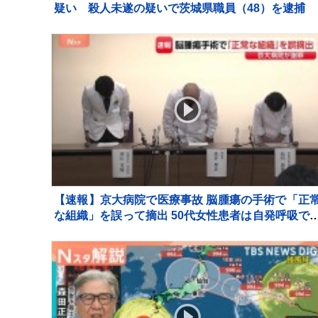
疑い 殺人未遂の疑いで茨城県職員（48）を逮捕
【速報】京大病院で医療事故 脳腫瘍の手術で「正
な組織」を誤って摘出 50代女性患者は自発呼吸で
ず