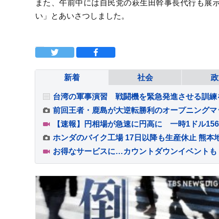
また、午前中には自民党の萩生田幹事長代行も展
い」とあいさつしました。
新着
社会
政
台湾の軍事演習 戦闘機を緊急発進させる訓練
【速報】円相場が急速に円高に 一時1ドル15
ホンダのバイク工場 17日以降も生産休止 熊本