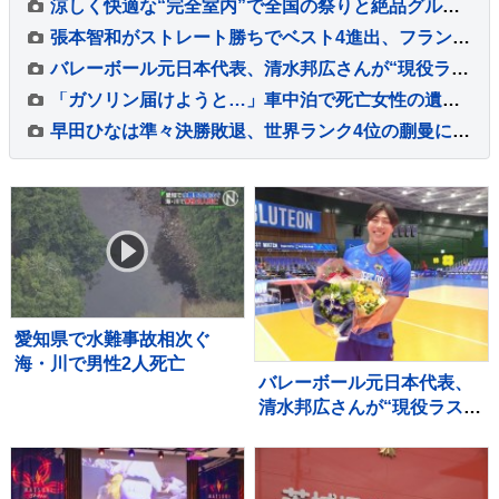
涼しく快適な“完全室内”で全国の祭りと絶品グルメを堪能！ 「MATSURI JAPAN 2026」
張本智和がストレート勝ちでベスト4進出、フランスの強豪を圧倒、大会連覇まであと2つ【WTTチャンピオンズ横浜】
バレーボール元日本代表、清水邦広さんが“現役ラストプレー”「疲れたわ～選手ってすごい」引退記念試合で豪華メンバーも集結
「ガソリン届けようと…」車中泊で死亡女性の遺族が胸中語る 熊本地震“見えづらい避難者”どう支えるか “要配慮者”避難の現状 子どもの心ケアする医師も【報道特集】
早田ひなは準々決勝敗退、世界ランク4位の蒯曼に屈す 卓球王国・中国の高い壁を越えられず【WTTチャンピオンズ横浜】
愛知県で水難事故相次ぐ
海・川で男性2人死亡
バレーボール元日本代表、
清水邦広さんが“現役ラスト
プレー”「疲れたわ～選手っ
てすごい」引退記念試合で
豪華メンバーも集結