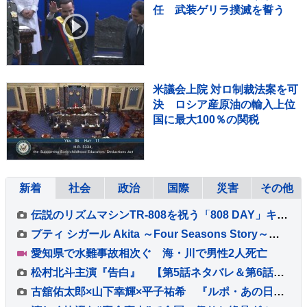
任 武装ゲリラ撲滅を誓う
米議会上院 対ロ制裁法案を可
決 ロシア産原油の輸入上位
国に最大100％の関税
新着
社会
政治
国際
災害
その他
伝説のリズムマシンTR-808を祝う「808 DAY」キャンペーンが8月に開催
プティ シガール Akita ～Four Seasons Story～発売
愛知県で水難事故相次ぐ 海・川で男性2人死亡
松村北斗主演『告白』 【第5話ネタバレ＆第6話あらすじ】解禁！ 「新場面写真7点」も！！
古舘佑太郎×山下幸輝×平子祐希 『ルポ・あの日の真実』#5 古舘「気づけば熱く語っていました」