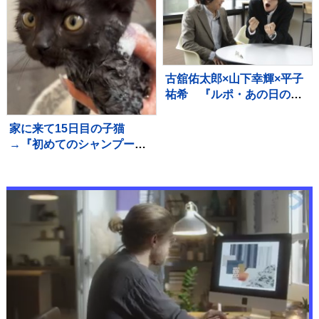
いお姉さん」
古舘佑太郎×山下幸輝×平子
祐希 『ルポ・あの日の真
実』#5 古舘「気づけば熱
く語っていました」
家に来て15日目の子猫
→『初めてのシャンプー』
に挑戦した結果…微笑まし
い光景に「めちゃめちゃい
い子」「かわいー」と癒さ
れる人が続出