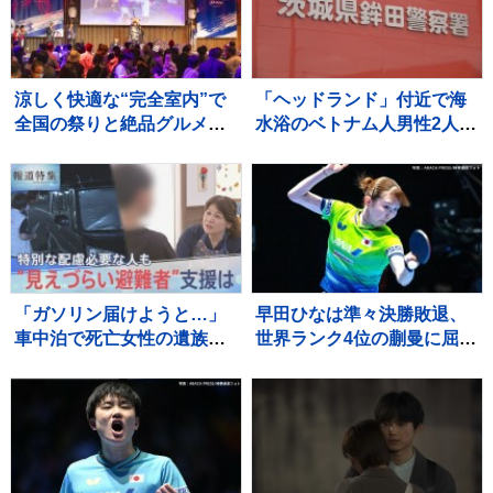
涼しく快適な“完全室内”で
「ヘッドランド」付近で海
全国の祭りと絶品グルメを
水浴のベトナム人男性2人が
堪能！ 「MATSURI JAPAN
溺れ1人死亡 茨城・鉾田市
2026」
「ガソリン届けようと…」
早田ひなは準々決勝敗退、
車中泊で死亡女性の遺族が
世界ランク4位の蒯曼に屈
胸中語る 熊本地震“見えづ
す 卓球王国・中国の高い
らい避難者”どう支えるか
壁を越えられず【WTTチャ
“要配慮者”避難の現状 子ど
ンピオンズ横浜】
もの心ケアする医師も【報
道特集】