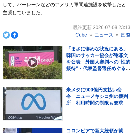
して、バーレーンなどのアメリカ軍関連施設を攻撃したと
主張していました。
最終更新 2026-07-08 23:13
Cube
ニュース
国際
「まさに惨めな状況にある」
韓国のサッカー協会が謝罪文
を公表 外国人審判への“性的
接待”・代表監督選任めぐる疑
惑など相次ぐ不祥事受け
米メタに900億円支払い命
令 ニューメキシコ州の裁判
所 利用時間の制限も要求
コロンビアで新大統領が就