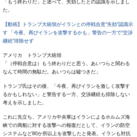
「もう終わりだ」と述べて、失効したとの認識を示しまし
た。
【動画】トランプ大統領がイランとの停戦合意“失効”認識示
す 「今夜、再びイランを攻撃するかも」警告の一方で“交渉
継続”排除せず
アメリカ トランプ大統領
「（停戦合意は）もう終わりだと思う。あいつらと関わる
なんて時間の無駄だ。あいつらは嘘つきだ」
トランプ氏はその後、「今夜、再びイランを激しく攻撃す
るかもしれない」と警告する一方、交渉継続も排除しない
考えを示しました。
これに先立ち、アメリカ中央軍はイランによるホルムズ海
峡での商船に対する攻撃への報復だとして、イランの防空
システムなど80か所以上を攻撃したと発表。イランも対抗