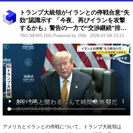
トランプ大統領がイランとの停戦合意“失
効”認識示す 「今夜、再びイランを攻撃
するかも」警告の一方で“交渉継続”排除
せず
TBS NEWS DIG Powered by JNN
2026-07-08 23:13
アメリカとイランとの停戦について、トランプ大統領は