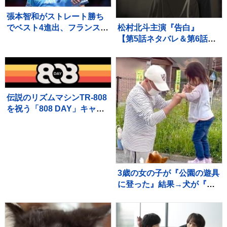
張本智和がストレート勝ち
松村北斗主演『告白』
でベスト4進出、フランスの
【第5話ネタバレ＆第6話あ
強豪を圧倒、大会連覇まで
らすじ】解禁！ 「新場面
あと2つ【WTTチャンピオ
写真7点」も！！
ンズ横浜】
伝説のリズムマシンTR-808
を祝う「808 DAY」キャン
ペーンが8月に開催
3歳の女の子が『公園の遊具
に登った』結果→犬が『高
い所で危ない』と心配し
て…愛を感じる行動に反響
「守ろうとしてる」「優し