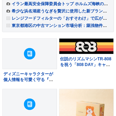
イラン最高安全保障委員会トップ ホルムズ海峡の通航再開に6つの条件提示 アメリカに制裁や海上封鎖の解除など要求
希少な浜名湖産うなぎを贅沢に使用した新ブランド「井口の誉」が誕生
レンジフードフィルターの「おすそわけ」で広がる予防掃除の輪
東京都港区の中古マンション市場分析：築浅物件の滞留と築古物件の堅調な需要
伝説のリズムマシンTR-808
を祝う「808 DAY」キャン
ペーンが8月に開催
ディズニーキャラクターが
個人情報を可愛く守る『カ
ードケース』が新発売