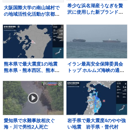
希少な浜名湖産うなぎを贅
大阪国際大学の南山城村で
沢に使用した新ブランド
の地域活性化活動が京都府
「井口の誉」が誕生
から8年連続で評価
熊本県で最大震度1の地震
イラン最高安全保障委員会
熊本県・熊本西区、熊本南
トップ ホルムズ海峡の通航
区、宇土市、宇城市、熊本
再開に6つの条件提示 アメ
美里町、甲佐町
リカに制裁や海上封鎖の解
除など要求
愛知県で水難事故相次ぐ
岩手県で最大震度4のやや強
海・川で男性2人死亡
い地震 岩手県・普代村