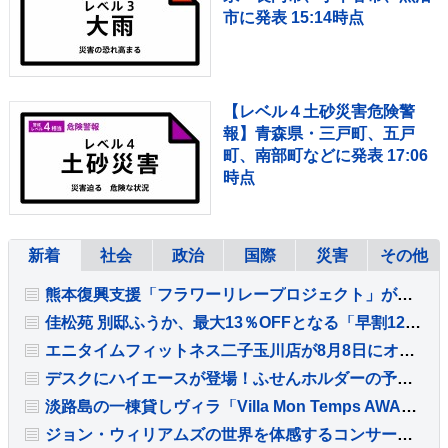
市に発表 15:14時点
【レベル４土砂災害危険警
報】青森県・三戸町、五戸
町、南部町などに発表 17:06
時点
新着
社会
政治
国際
災害
その他
熊本復興支援「フラワーリレープロジェクト」が東京・大阪・富山の3エリアで同時開催
佳松苑 別邸ふうか、最大13％OFFとなる「早割120」プランが登場
エニタイムフィットネス二子玉川店が8月8日にオープン
デスクにハイエースが登場！ふせんホルダーの予約販売を開始
淡路島の一棟貸しヴィラ「Villa Mon Temps AWAJI」で連泊素泊まりプランが登場
ジョン・ウィリアムズの世界を体感するコンサートが2027年1月に東京で開催決定