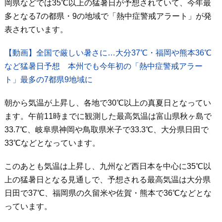
岡県などでは35℃以上の猛暑日が予想されていて、今年最
多となる7の都県・9の地域で「熱中症警戒アラート」が発
表されています。
【動画】全国で厳しい暑さに…大分37℃・福岡や熊本36℃
など猛暑日予想 本州でも今年初の「熱中症警戒アラー
ト」最多の7都県9地域に
朝から気温が上昇し、各地で30℃以上の真夏日となってい
ます。午前11時までに観測した最高気温は富山県秋ヶ島で
33.7℃、岐阜県神岡や鳥取県米子で33.3℃、大分県日田で
33℃などとなっています。
このあとも気温は上昇し、九州など西日本を中心に35℃以
上の猛暑日となる見通しで、予想される最高気温は大分県
日田で37℃、福岡県の久留米や佐賀・熊本で36℃などとな
っています。