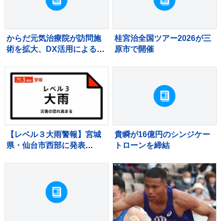
からだ元気治療院が訪問施
桂宮治全国ツアー2026が三
術を拡大、DX活用による見
原市で開催
守りとノウハウ共有を強化
【レベル３大雨警報】宮城
貴瞬が16億円のシンジケー
県・仙台市西部に発表
トローンを締結
03:12時点