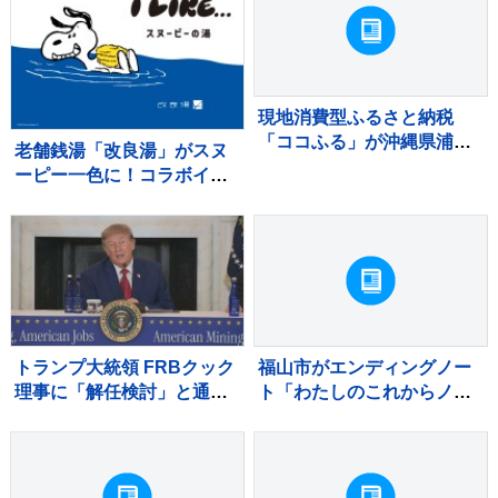
齢者も 週明け15号も本州
へ【news23】
現地消費型ふるさと納税
「ココふる」が沖縄県浦添
老舗銭湯「改良湯」がスヌ
市で開始
ーピー一色に！コラボイベ
ント『スヌーピーの湯』開
催
トランプ大統領 FRBクック
福山市がエンディングノー
理事に「解任検討」と通
ト「わたしのこれからノー
知 最高裁で「即時解任無
ト」を作成 相談窓口も設
効」判断受けるも改めて解
置
任図る