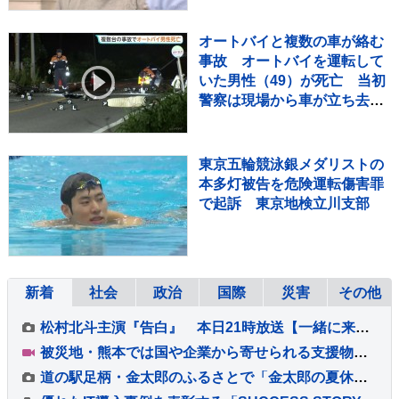
オートバイと複数の車が絡む
事故 オートバイを運転して
いた男性（49）が死亡 当初
警察は現場から車が立ち去っ
たとみて捜査も その後ひき逃
げの可能性は低く
東京五輪競泳銀メダリストの
本多灯被告を危険運転傷害罪
で起訴 東京地検立川支部
新着
社会
政治
国際
災害
その他
松村北斗主演『告白』 本日21時放送【一緒に来るの夢だったんです】 「第5話あらすじ＆新場面写真6点」公開！！
被災地・熊本では国や企業から寄せられる支援物資の仕分け作業続く 熊本地震2回目の週末
道の駅足柄・金太郎のふるさとで「金太郎の夏休み」大感謝セール開催