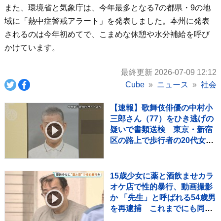
また、環境省と気象庁は、今年最多となる7の都県・9の地
域に「熱中症警戒アラート」を発表しました。本州に発表
されるのは今年初めてで、こまめな休憩や水分補給を呼び
かけています。
最終更新 2026-07-09 12:12
Cube
ニュース
社会
【速報】歌舞伎俳優の中村小
三郎さん（77）をひき逃げの
疑いで書類送検 東京・新宿
区の路上で歩行者の20代女性
をはねてけがをさせたうえ、
そのまま逃走か 警視庁
15歳少女に薬と酒飲ませカラ
オケ店で性的暴行、動画撮影
か 「先生」と呼ばれる54歳男
を再逮捕 これまでにも同様
の事件で2度逮捕