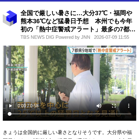
全国で厳しい暑さに…大分37℃・福岡や
熊本36℃など猛暑日予想 本州でも今年
初の「熱中症警戒アラート」最多の7都県
9地域に
TBS NEWS DIG Powered by JNN
2026-07-09 11:55
きょうは全国的に厳しい暑さとなりそうです。大分県や福