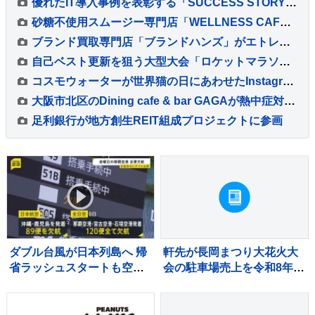
優れたIT導入事例を表彰する「SUCCESS STORY AWARD 2026 Autumn」が応募受付を開始
砂糖不使用スムージー専門店「WELLNESS CAFE SAPRO」が神宮前にグランドオープン
ブランド買取専門店「ブランドハンズ」がエトレ豊中に新店舗をオープン
自己ベスト更新を狙う大型大会「ロケットマラソン2026」開催
コスモウォーターが世界猫の日にあわせたInstagramキャンペーンと新規契約特典を実施
大阪市北区のDining cafe & bar GAGAが熱中症対策でソルティーレモンジュースを無料配布
足利銀行が地方創生REIT組成プロジェクトに参画
ダブル台風が日本列島へ 帰
軒先が長岡まつり大花火大
省ラッシュスタートも空の
会の駐車場売上を令和8年熊
便は欠航相次ぐ 沖縄では
本地震の被災地へ寄付
「持病の薬」「血圧測定
器」を避難所に持ち込む高