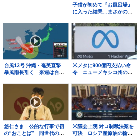
子猫が初めて『お風呂場』
に入った結果…まさかの
『可愛すぎる展開』が45万
再生「兄猫たちがたまらん
ｗ」「見守り隊が増えて笑
った」
台風13号 沖縄・奄美直撃
米メタに900億円支払い命
暴風雨長引く 来週は台風
令 ニューメキシコ州の裁
15号の動向に注意 熊本は
判所 利用時間の制限も要
3週間連続の猛暑日か
求
悠仁さま 公的な行事で初
米議会上院 対ロ制裁法案を
の“おことば” 同世代の参
可決 ロシア産原油の輸入