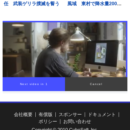
任 武装ゲリラ撲滅を誓う
風域 東村で降水量200ミ
リ超 本島北部中心に約1万
4000戸停電
Next video in 1
Cancel
会社概要
有償版
スポンサー
ドキュメント
ポリシー
お問い合わせ
Copyright © 2010 CubeSoft, Inc.