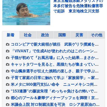
東京五輪競泳銀メダリストの
本多灯被告を危険運転傷害罪
で起訴 東京地検立川支部
新着
社会
政治
国際
災害
その他
コロンビアで新大統領が就任 武装ゲリラ撲滅を誓う
「VIVANT」で生成AIが使われたのはこのシーンだ！～TBSドラマ初の本格利用～【調査情報デジタル】
子猫が初めて『お風呂場』に入った結果…まさかの『可愛すぎる展開』が45万再生「兄猫たちがたまらんｗ」「見守り隊が増えて笑った」
キャットタワーを見ると、黒猫たちが集まっていて…まるで雑誌の表紙のような『素敵すぎる瞬間』に２万いいね「圧巻」「かわいすぎる影分身」
中山楓奈選手が伝えた挑戦の楽しさ、親子で学ぶスケートボードと正しいキズケアの大切さ
子育て家庭の日常に触れて学ぶ「家族留学」～家庭を持つことに不安を抱く若い世代に寄り添う取り組み～【調査情報デジタル】
米メタに900億円支払い命令 ニューメキシコ州の裁判所 利用時間の制限も要求
“153連勝”の藤波朱理「めっちゃ負けるの怖いです」 フォール負け寸前から掴んだ栄光と、石川佳純に語った本音【バース・デイ】
都心のプール＆豪華ディナーブッフェを満喫！京王プラザホテル『スカイプールプラン』スタイリッシュな夏の体験レポート
米議会上院 対ロ制裁法案を可決 ロシア産原油の輸入上位国に最大100％の関税