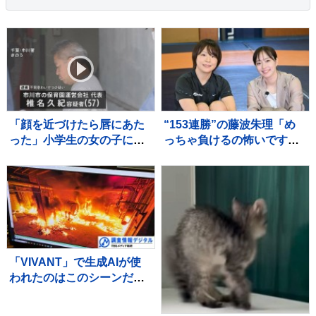
「顔を近づけたら唇にあた
“153連勝”の藤波朱理「め
った」小学生の女の子にわ
っちゃ負けるの怖いです」
いせつ行為か 保育園運営
フォール負け寸前から掴ん
会社代表の男を逮捕 千
だ栄光と、石川佳純に語っ
葉・市川市
た本音【バース・デイ】
「VIVANT」で生成AIが使
われたのはこのシーンだ！
～TBSドラマ初の本格利用
～【調査情報デジタル】