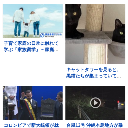
加者と宿泊テント設営体験
上位国に最大100％の関税
も ボーイスカウトのキャ
ンプ大会
子育て家庭の日常に触れて
学ぶ「家族留学」～家庭を
持つことに不安を抱く若い
世代に寄り添う取り組み～
【調査情報デジタル】
キャットタワーを見ると、
黒猫たちが集まっていて…
まるで雑誌の表紙のような
『素敵すぎる瞬間』に２万
いいね「圧巻」「かわいす
ぎる影分身」
コロンビアで新大統領が就
台風13号 沖縄本島地方が暴