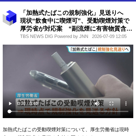
「加熱式たばこの規制強化」見送りへ
現状“飲食中に喫煙可”、受動喫煙対策で
厚労省が対応案 “副流煙に有害物質含ま
れるが引き続き情報収集”
TBS NEWS DIG Powered by JNN
2026-07-09 12:05
加熱式たばこの受動喫煙対策について、厚生労働省は現時