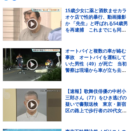
15歳少女に薬と酒飲ませカラ
オケ店で性的暴行、動画撮影
か 「先生」と呼ばれる54歳男
を再逮捕 これまでにも同様
の事件で2度逮捕
オートバイと複数の車が絡む
事故 オートバイを運転して
いた男性（49）が死亡 当初
警察は現場から車が立ち去っ
たとみて捜査も その後ひき逃
げの可能性は低く
【速報】歌舞伎俳優の中村小
三郎さん（77）をひき逃げの
疑いで書類送検 東京・新宿
区の路上で歩行者の20代女性
をはねてけがをさせたうえ、
そのまま逃走か 警視庁