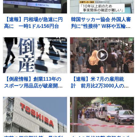
【速報】円相場が急速に円
韓国サッカー協会 外国人審
高に 一時1ドル156円台
判に“性接待” W杯や五輪の
予選、2011年から約1年間
で10人余に対し JNN報告書
入手
【倒産情報】創業113年の
【速報】米 7月の雇用統
スポーツ用品店が破産開始
計 前月比2万3000人の減
決定 ピーク時は13億円を
少 市場予想大きく下回る
超える売上高も…大手との
競争やコロナ禍の影響で赤
字に 福井市 【東京商工リサ
ーチ】