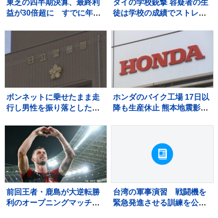
東芝の四半期決算、最終利
タイの学校銃撃 容疑者の生
益が30倍超に すでに年間
徒は学校の成績でストレス
最高を更新 キオクシアHD
か 教職員5人死亡 30人重
効果も
軽傷
ボンネットに乗せたまま走
ホンダのバイク工場 17日以
行し男性を振り落とした疑
降も生産休止 熊本地震影響
い 殺人未遂の疑いで茨城
で
県職員（48）を逮捕
前回王者・鹿島が大逆転勝
台湾の軍事演習 戦闘機を
利のオープニングマッチ！
緊急発進させる訓練を公
後半36分から怒涛の3ゴー
開 中国の侵攻を想定