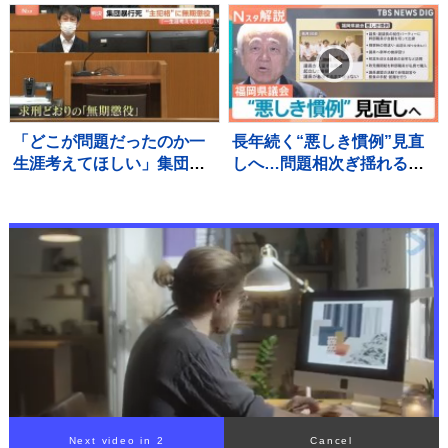
ル、超満員の会場が沸い
た！“世界基準”のJリーグ開
幕【サッカー】
「どこが問題だったのか一
長年続く“悪しき慣例”見直
生涯考えてほしい」集団暴
しへ…問題相次ぎ揺れる福
行死事件 “主犯格”の男（当
岡県議会 高額費用の「海
時18）に無期懲役の判決 裁
外視察」も第三者委員会で
判員裁判 北海道・江別市
調査へ【Nスタ解説】
Next video in 1
Cancel