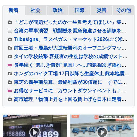
新着
社会
政治
国際
災害
その他
「どこが問題だったのか一生涯考えてほしい」集団暴行死事件 “主犯格”の男（当時18）に無期懲役の判決 裁判員裁判 北海道・江別市
台湾の軍事演習 戦闘機を緊急発進させる訓練を公開 中国の侵攻を想定
Tribesigns、ラスベガス・マーケット2026にて米国の大手ホーム用品小売業者との連携を拡大
前回王者・鹿島が大逆転勝利のオープニングマッチ！後半36分から怒涛の3ゴール、超満員の会場が沸いた！“世界基準”のJリーグ開幕【サッカー】
タイの学校銃撃 容疑者の生徒は学校の成績でストレスか 教職員5人死亡 30人重軽傷
長年続く“悪しき慣例”見直しへ…問題相次ぎ揺れる福岡県議会 高額費用の「海外視察」も第三者委員会で調査へ【Nスタ解説】
ホンダのバイク工場 17日以降も生産休止 熊本地震影響で
東芝の四半期決算、最終利益が30倍超に すでに年間最高を更新 キオクシアHD効果も
お得なサービスに…カウントダウンイベントも！末広がりの「八」が並ぶ令和8年8月8日に日本列島が大盛り上がり！【Nスタ解説】
高市総理「物価上昇を上回る賃上げを日本に定着させる」 国家公務員月給3.51％増へ 人事院の勧告を受け