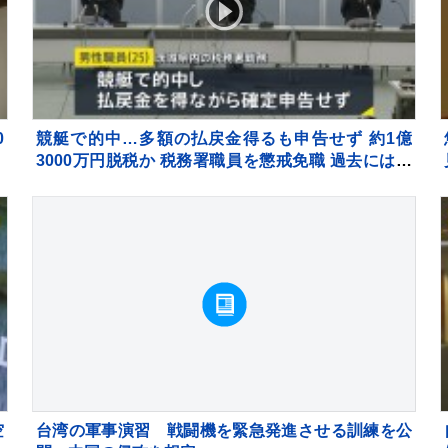
0
競艇で的中…多額の払戻金得るも申告せず 約1億
3000万円脱税か 税務署職員を懲戒免職 過去には納
税者から約1億5000万円受け取り
空
台湾の軍事演習 戦闘機を緊急発進させる訓練を公