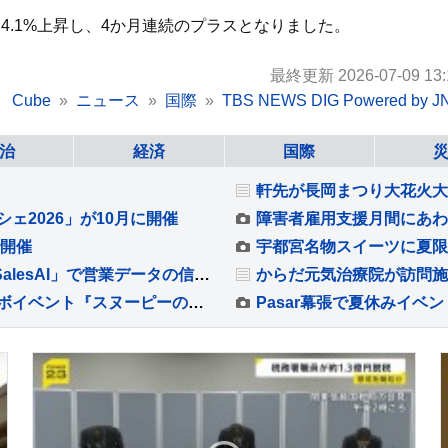
4.1%上昇し、4か月連続のプラスとなりました。
最終更新 2026-07-09 13:
Cube
ニュース
国際
TBS NEWS DIG Powered by J
治
経済
国際
ェ2026」が10月に開催
障害者雇用支援月間にあわ
で開催
宇都宮名物スイーツに夏限
敷島住宅がSalesforce入力エージェント「bellSalesAI」で営業データの信頼性を向上
老舗銭湯「改良湯」がスヌーピー一色に！コラボイベント『スヌーピーの湯』開催
Pasar幕張で夏休みイベ