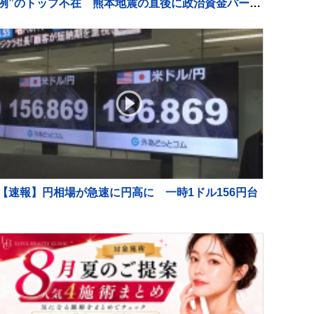
例”のトップ不在 熊本地震の直後に政治資金パーテ
ィー
【速報】円相場が急速に円高に 一時1ドル156円台