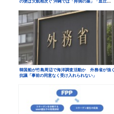
の便は欠航相次ぐ 沖縄では「持病の薬」「血圧測
器」を避難所に持ち込む高齢者も 週明け15号も
州へ【news23】
韓国船が竹島周辺で海洋調査活動か 外務省が強
抗議「事前の同意なく受け入れられない」