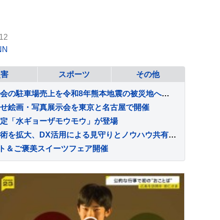
12
NN
災害
スポーツ
その他
軒先が長岡まつり大花火大会の駐車場売上を令和8年熊本地震の被災地へ寄付
せ絵画・写真展示会を東京と名古屋で開催
定「水ギョーザモウモウ」が登場
からだ元気治療院が訪問施術を拡大、DX活用による見守りとノウハウ共有を強化
ント＆ご褒美スイーツフェア開催