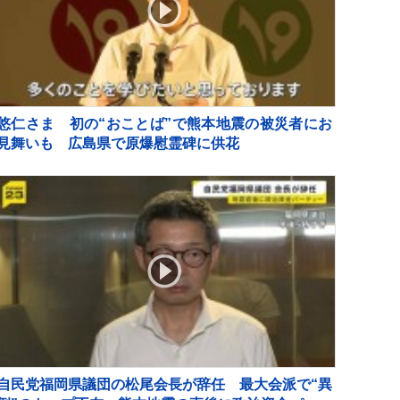
悠仁さま 初の“おことば”で熊本地震の被災者にお
見舞いも 広島県で原爆慰霊碑に供花
自民党福岡県議団の松尾会長が辞任 最大会派で“異