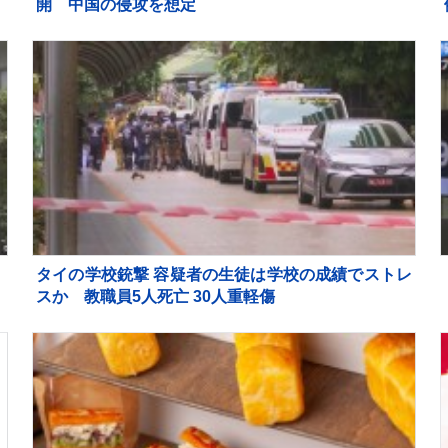
定
開 中国の侵攻を想定
本
く
タイの学校銃撃 容疑者の生徒は学校の成績でストレ
スか 教職員5人死亡 30人重軽傷