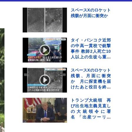
スペースXのロケット
残骸が月面に衝突か
タイ・バンコク近郊
の中高一貫校で銃撃
事件 教師2人死亡10
人以上の生徒ら重軽
傷 銃撃犯は学校の
生徒との情報、現場
スペースXのロケット
で死亡と地元当局
残骸、月面に衝突
か 月に探査機を届
けたあと役目を終え
たロケットの一部が
宇宙空間に漂流して
トランプ大統領 再
いた
び出生地主義見直し
の大統領令に署
名 「出産ツーリズ
ム」を禁止 法廷闘
争は必至