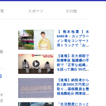
災害
スポーツ
その他
【 熊本地震 】水
6480本・カップラー
メン等をコンサート
用トラックで「お気
持ちをお届け」 顔
最
付きトラックにため
【速報】京大病院で
らいも〝自分のこと
医療事故 脳腫瘍の手
を言ってる場合では
術で「正常な組織」
ない〟
を誤って摘出 50代女
性患者は自発呼吸で
力
きず
【速報】納税者から
約1億5000万円受け
取り…国税職員を懲
戒免職処分 関東信越
ルギ
国税局 詐欺などの疑
東京
いで刑事告発も
「生活態度にカッと