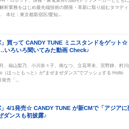
FA・ロボット、情報・家電業界の国内トップメーカーととも
解析業務をはじめ最先端技術の開発・革新に取り組むタマディ
Ltd. 本社：東京都新宿区/愛知...
ンバ」買って CANDY TUNE ミニスタンドをゲット
いろいろ聞いてみた動画 Check♪
桐原美月、福山梨乃、小川奈々子、南なつ、立花琴未、宮野静、村川
otto（ほっともっと）が“まぜまぜダンス”でプッシュする Hotto
月発売「...
バ」4/1発売☆ CANDY TUNE が新CMで「アジアに
まぜダンスも初披露♪