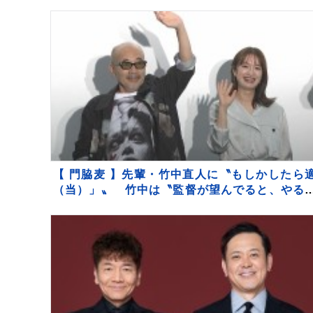
立ちも…
【 門脇麦 】先輩・竹中直人に〝もしかしたら
（当）」〟 竹中は〝監督が望んでると、やる
「アドリブ」認める