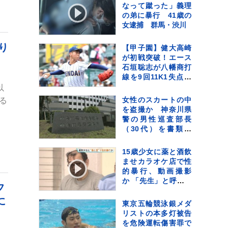
なって蹴った」義理
の弟に暴行 41歳の
女逮捕 群馬・渋川
り
【甲子園】健大高崎
が初戦突破！エース
石垣聡志が八幡商打
線を9回11K1失点完
投 打線は13安打の7
以
得点の猛攻で快勝
女性のスカートの中
る
を盗撮か 神奈川県
警の男性巡査部長
（30代）を書類送
検 「約2、3年前か
ら盗撮」容疑認め
15歳少女に薬と酒飲
る 男性は依願退職
ませカラオケ店で性
的暴行、動画撮影
か 「先生」と呼ばれ
フ
る54歳男を再逮捕
に
これまでにも同様の
東京五輪競泳銀メダ
事件で2度逮捕
リストの本多灯被告
を危険運転傷害罪で