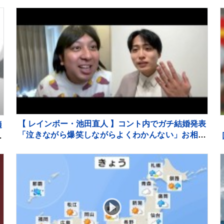
動物園で交通安全キャンペーン
【 レインボー・池田直人 】コント内でガチ結婚発表
適
「泣きながら爆笑しながらよくわかんない」お相手
〟
はフリーアナウンサー・佐藤佳奈さん ジャンボた
かお大祝福