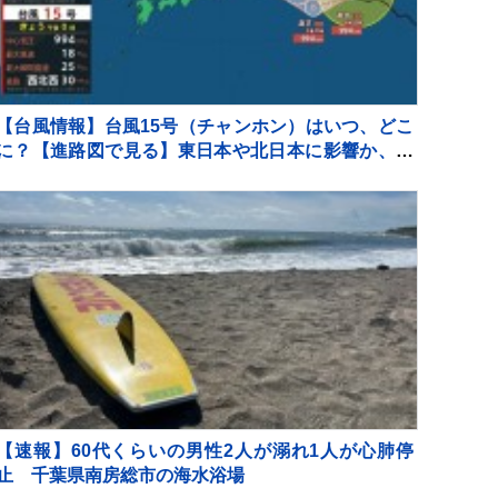
【台風情報】台風15号（チャンホン）はいつ、どこ
に？【進路図で見る】東日本や北日本に影響か、大
型で強い台風13号（ドルフィン）引き続き 大雨・暴
風・高潮・うねりを伴った高波などに厳重警戒必要
【速報】60代くらいの男性2人が溺れ1人が心肺停
止 千葉県南房総市の海水浴場