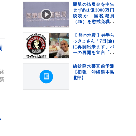
「誤嚥性肺炎」リス
競艇の払戻金を申告
ク高まり、最悪死亡
満
せず約1億3000万円
のケースも【熊本地
脱税か 国税職員
震から10日】
（25）を懲戒免職処
分 過去には納税者
から約1億5000万円
【 熊本地震 】井手ら
受け取りも 詐欺など
っきょさん「7日(金)
の疑いで刑事告発
貢
に再開出来ます」バ
ーの再開を宣言「熊
本は1歩ずつ前へ進み
ます」
線状降水帯直前予測
路
【初報 沖縄県本島
北部】
新
ッ