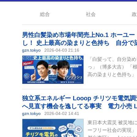
総合
社会
政
男性白髪染め市場年間売上No.1 ホーユ
し！ 史上最高の染まりと色持ち 自分で
gzn.tokyo
2026-04-03 21:16
「白髪って、自分染め
っ」（博多大吉） 「
高の染まりと色持ち」 
独立系エネルギー Looop チリツモ電
へ見直す機会を逸してる事実 電力小売 L
gzn.tokyo
2026-04-02 14:41
東日本大震災 被災地
ーフリー社会の実現」