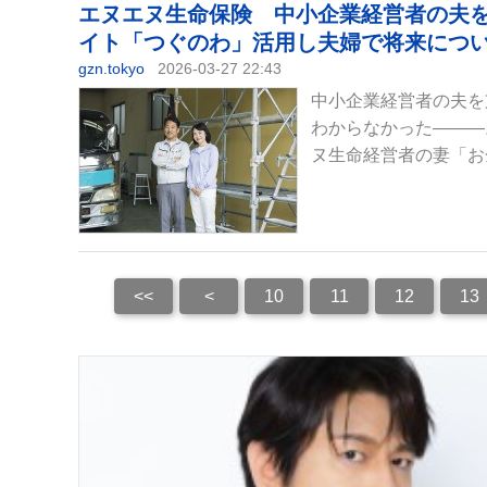
エヌエヌ生命保険 中小企業経営者の夫
イト「つぐのわ」活用し夫婦で将来につい
gzn.tokyo
2026-03-27 22:43
中小企業経営者の夫を
わからなかった―――
ヌ生命経営者の妻「お金
<<
<
10
11
12
13