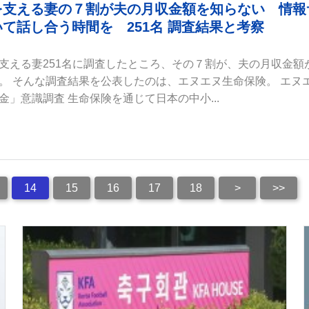
を支える妻の７割が夫の月収金額を知らない 情報
て話し合う時間を 251名 調査結果と考察
支える妻251名に調査したところ、その７割が、夫の月収金額
。 そんな調査結果を公表したのは、エヌエヌ生命保険。 エヌ
」意識調査 生命保険を通じて日本の中小...
14
15
16
17
18
>
>>