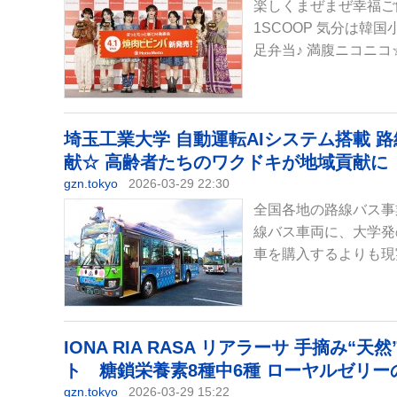
楽しくまぜまぜ幸福ご飯
1SCOOP 気分は韓
足弁当♪ 満腹ニコニコ☆
埼玉工業大学 自動運転AIシステム搭載
献☆ 高齢者たちのワクドキが地域貢献に シ
gzn.tokyo
2026-03-29 22:30
全国各地の路線バス事
線バス車両に、大学発
車を購入するよりも現実
IONA RIA RASA リアラーサ 手摘
ト 糖鎖栄養素8種中6種 ローヤルゼリーの2
gzn.tokyo
2026-03-29 15:22