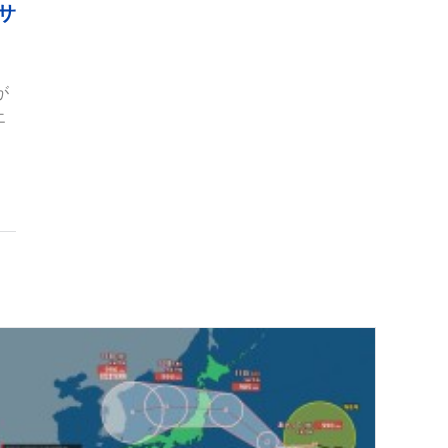
サ
が
エ