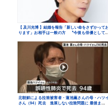
【 及川光博 】結婚を報告「新しい命をさずかって
ります」お相手は一般の方 〝今後も俳優として
ッチーとして精進〟【 コメント全文 】
北朝鮮による拉致被害者・蓮池薫さんの母・ハツ
さん（94）死去 進展しない拉致問題に 最後まで