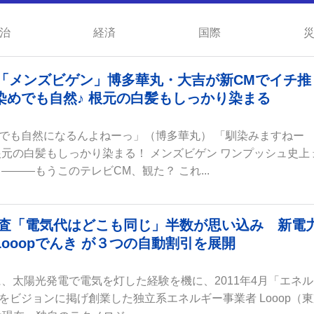
治
経済
国際
ー「メンズビゲン」博多華丸・大吉が新CMでイチ推
染めでも自然♪ 根元の白髪もしっかり染まる
でも自然になるんよねーっ」（博多華丸） 「馴染みますねー
根元の白髪もしっかり染まる！ メンズビゲン ワンプッシュ史上 
―――もうこのテレビCM、観た？ これ...
気調査「電気代はどこも同じ」半数が思い込み 新電
ooopでんき が３つの自動割引を展開
に、太陽光発電で電気を灯した経験を機に、2011年4月「エネ
をビジョンに掲げ創業した独立系エネルギー事業者 Looop（