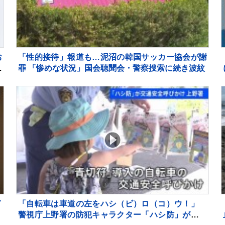
お
「性的接待」報道も…泥沼の韓国サッカー協会が謝
ミ
罪 「惨めな状況」国会聴聞会・警察捜索に続き波紋
イ
「自転車は車道の左をハシ（ビ）ロ（コ）ウ！」
苛
警視庁上野署の防犯キャラクター「ハシ防」が上野