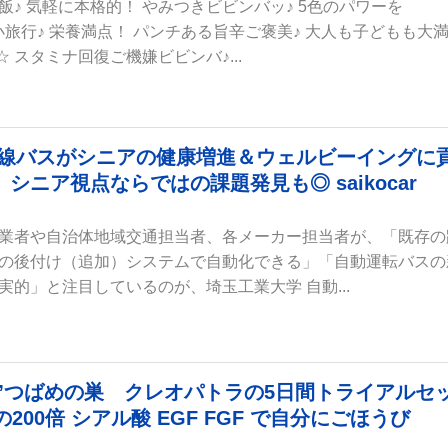
♪ 気軽に本格的！ やみつきビビンバッ♪ 5色のパワーを
国小旅行♪ 栄養満点！ パンチある旨辛ご褒美♪ 大人も子どもも大
 スタミナ回復ご機嫌ビビンバ♪...
 路線バスがシニアの健康増進＆ウェルビーイングに
ニア視点ならではの課題発見も◎ saikocar
業者や自治体地域交通担当者、各メーカー担当者が、「既存の
の後付け（追加）システムで自動化できる」「自動運転バスの
的」と注目しているのが、埼玉工業大学 自動...
み“天然”つばめの巣 クレオパトラの5日間トライアルセ
00倍 シアル酸 EGF FGF で自分にごほうび