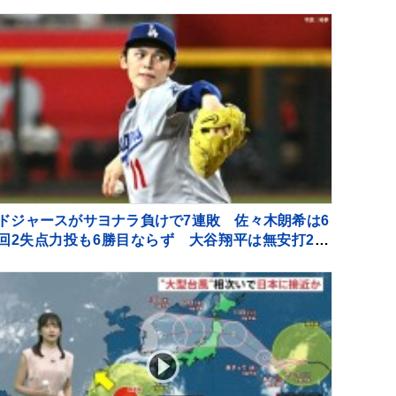
ドジャースがサヨナラ負けで7連敗 佐々木朗希は6
回2失点力投も6勝目ならず 大谷翔平は無安打2四
球 9回ディアスが2ラン被弾