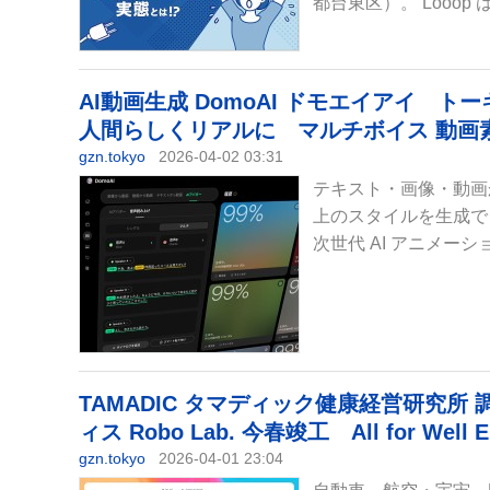
都台東区）。 Looop
AI動画生成 DomoAI ドモエイアイ 
人間らしくリアルに マルチボイス 動画
gzn.tokyo
2026-04-02 03:31
テキスト・画像・動画
上のスタイルを生成で
次世代 AI アニメーシ
TAMADIC タマディック健康経営研究所 調
ィス Robo Lab. 今春竣工 All for W
gzn.tokyo
2026-04-01 23:04