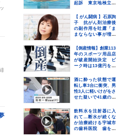
に
起訴 東京地検立川
ッ
支部
【 がん闘病 】石原詢
子 抗がん剤治療後
の副作用を吐露「ま
まならない事が増え
ては来てます」
☆
【倒産情報】創業113
年のスポーツ用品店
が破産開始決定 ピ
ーク時は13億円を超
緋
える売上高も…大手
との競争やコロナ禍
酒に酔った状態で運
の影響で赤字に 福井
転し車3台に衝突、男
市 【東京商工リサー
性3人に軽いけがをさ
チ】
せた疑いで41歳の男
逮捕 呼気から基準値
超のアルコール検
飲料水を注射器に入
夢
出 千葉・東関東道
れて…断水が続くな
か治療続ける宇城市
の歯科医院 歯を磨
けない状況が続くと