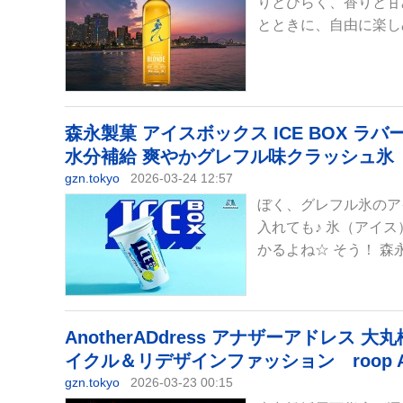
りとひらく、香りと甘
とときに、自由に楽し
森永製菓 アイスボックス ICE BOX 
水分補給 爽やかグレフル味クラッシュ氷 
gzn.tokyo
2026-03-24 12:57
ぼく、グレフル氷のア
入れても♪ 氷（アイ
かるよね☆ そう！ 森
AnotherADdress アナザーアドレ
イクル＆リデザインファッション roop Aw
gzn.tokyo
2026-03-23 00:15