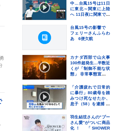
中…台風15号は11日
巻
に東北～関東に上陸
へ 11日夜に関東で激
しい雨のおそれ【予
報士解説】
台風15号の影響で
フェリーさんふらわ
ち
あ 6便欠航
カナダ西部で山火事
勇
100件超発生…半数近
分
くが「制御不能な状
態」 非常事態宣言発
令
「介護疲れで日常的
に暴行」80歳母を踏
みつけ死なせたか、
で
息子（58）を逮捕
大阪・岬町
羽生結弦さんの“プー
さん愛”がついに商品
わ
化！ 「SHOWER