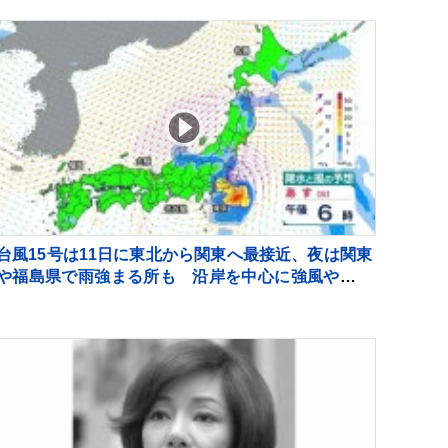
台風15号は11日に東北から関東へ最接近、夜は関東
や福島県で雨強まる所も 沿岸を中心に強風や高波
にも注意【台風情報】