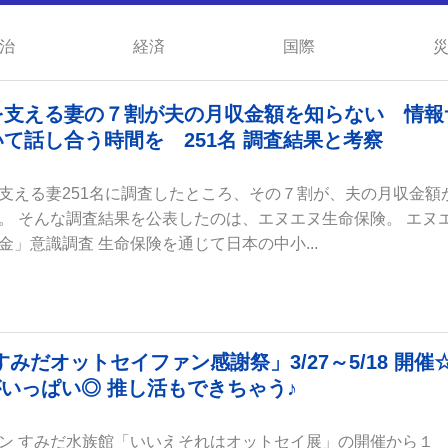
治
経済
国際
を支える妻の７割が夫の月収金額を知らない 情報
て話し合う時間を 251名 調査結果と考察
支える妻251名に調査したところ、その７割が、夫の月収金額
。 そんな調査結果を公表したのは、エヌエヌ生命保険。 エヌ
」意識調査 生命保険を通じて日本の中小...
だオットセイファン感謝祭」3/27～5/18 開催
いっぱい◎ 推し活もできちゃう♪
ン すみだ水族館「いいえそれはオットセイ展」の開催から１