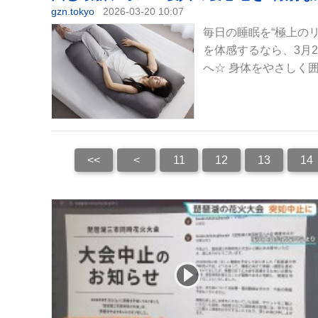
gzn.tokyo
2026-03-20 10:07
毎日の睡眠を“極上の
を体感するなら、3月20
へ☆ 身体をやさしく囲
<<
<
11
12
13
14