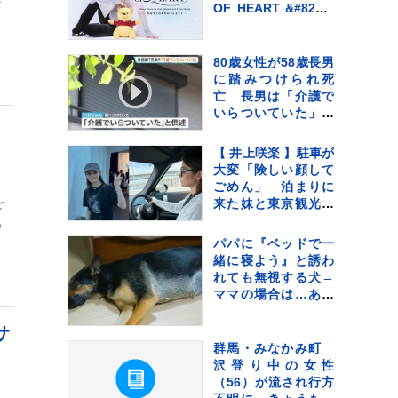
ひ
OF HEART &#8211;
かがやくひかりのプ
レゼント -」 2026
年10月より【全国6都
80歳女性が58歳長男
市】での巡回決
に踏みつけられ死
定！！
亡 長男は「介護で
いらついていた」と
＆
供述、日常的に暴行
か 大阪・岬町
【 井上咲楽 】駐車が
大変「険しい顔して
ごめん」 泊まりに
を
来た妹と東京観光で
「たのしかったか
わ
な」 フォロワー共
パパに『ベッドで一
感「最高のお姉ちゃ
緒に寝よう』と誘わ
ん」
れても無視する犬→
ママの場合は…あか
らさま過ぎる『態度
の違い』に反響「ハ
サ
ッキリｗ」「パパど
群馬・みなかみ町
んまい」
沢登り中の女性
（56）が流され行方