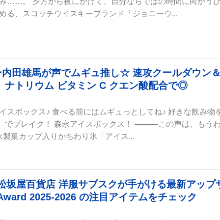
み……。 夕方から夜にかけて、自分ならではの時間に向かう
める、スコッチウイスキーブランド「ジョニーウ...
ラバー内田雄馬が声でムギュ推し☆ 速攻クールダウン
ナトリウム ビタミン C クエン酸配合で◎
イスボックス♪ 食べる前にはムギュっとしてね♪ 好きな飲み物
ス）でブレイク！ 森永アイスボックス！ ―――この声は、もう
永製菓カップ入りかちわり氷「アイス...
ス 大丸松坂屋百貨店 洋服サブスクが手がける最新アップ
ard 2025-2026 の注目アイテムをチェック