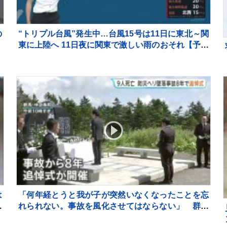
の
“トリプル台風”発生中…台風15号は11日に東北～関
東に上陸へ 11日夜に関東で激しい雨のおそれ【予報
士解説】
は
「何年経とうと我が子が突然いなくなったことを忘
行
れられない。事故を風化させてはならない」 群馬
県防災ヘリ墜落事故から8年 中之条町で追悼式