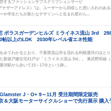
営するファッションサブスクリプションサービ
ress（アナザーアドレス）”は、ユーザーから回収した思い入れのあ
ーや学生たちが新たなデザインへと生まれ変わら...
ポラスガーデンヒルズ ミライネス流山 3rd 298
20帖以上のLDK 2030年レベル省エネ性能
をみてわかるとおり、千葉県流山市を流れる利根運河のほとり
新築戸建住宅41戸が「ミライネス流山 3rd」。 東武野田線
河駅から歩いて15～17分という静...
 Glamster J・O+ 9～11月 受注期間限定販売
催 東京＆大阪モーターサイクルショーで先行展示 購入