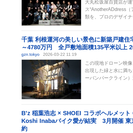
大丸松坂屋百貨店が運
ス“AnotherADd
類を、プロのデザイナ
千葉 利根運河の美しい景色に新築戸建住宅 
～4780万円 全戸敷地面積135平米以上 
gzn.tokyo
2026-03-22 11:19
この現地ドローン映像
出現した緑と水に満ちた
ーバンパークライン）運
B’z 稲葉浩志 × SHOEI コラボヘルメット
Koshi Inabaバイク愛が結実 3月開
約