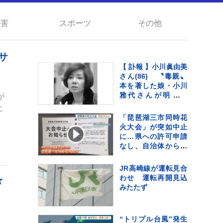
災害
スポーツ
その他
サ
【 訃報 】小川眞由美
さん(86) 〝毒親〟
本を著した娘・小川
雅代さんが明かす
が
「この約10年間は縁
エ
を切っていました」
「琵琶湖三市同時花
「生前に仲良くする
火大会」が突如中止
ことはできなかっ
に…県への許可申請
た。看取ることもで
なし、自治体からは
きなかった」
注意喚起も
JR高崎線が運転見合
わせ 運転再開見込
☆
みたたず
“トリプル台風”発生