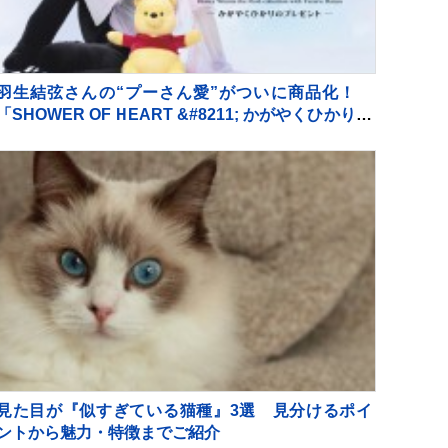
羽生結弦さんの“プーさん愛”がついに商品化！
「SHOWER OF HEART &#8211; かがやくひかりの
プレゼント -」 2026年10月より【全国6都市】での
巡回決定！！
見た目が『似すぎている猫種』3選 見分けるポイ
ントから魅力・特徴までご紹介