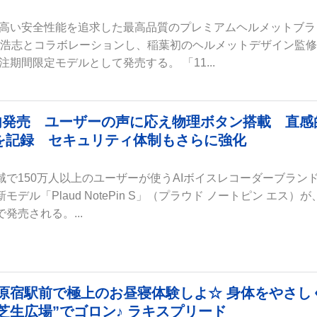
高い安全性能を追求した最高品質のプレミアムヘルメットブラ
稲葉浩志とコラボレーションし、稲葉初のヘルメットデザイン監
期間限定モデルとして発売する。 「11...
3/23 国内発売 ユーザーの声に応え物理ボタン搭載 直感
を記録 セキュリティ体制もさらに強化
域で150万人以上のユーザーが使うAIボイスレコーダーブラン
モデル「Plaud NotePin S」（プラウド ノートピン エス）が
発売される。...
ば ＠原宿駅前で極上のお昼寝体験しよ☆ 身体をやさし
芝生広場”でゴロン♪ ラキスプリード