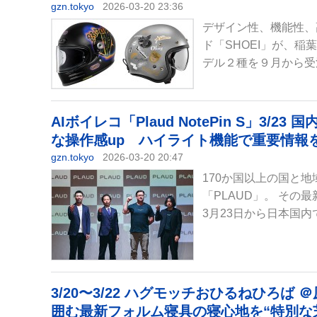
gzn.tokyo
2026-03-20 23:36
デザイン性、機能性、
ド「SHOEI」が、
デル２種を９月から受注
AIボイレコ「Plaud NotePin S」
な操作感up ハイライト機能で重要情報
gzn.tokyo
2026-03-20 20:47
170か国以上の国と地
「PLAUD」。 その最新
3月23日から日本国内で
3/20〜3/22 ハグモッチおひるねひろ
囲む最新フォルム寝具の寝心地を“特別な