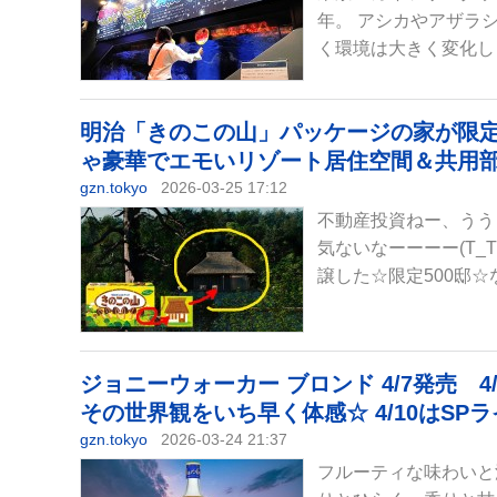
年。 アシカやアザラ
く環境は大きく変化しま
明治「きのこの山」パッケージの家が限定50
ゃ豪華でエモいリゾート居住空間＆共用
gzn.tokyo
2026-03-25 17:12
不動産投資ねー、うう
気ないなーーーー(T
譲した☆限定500邸☆な
ジョニーウォーカー ブロンド 4/7発売 4/11.1
その世界観をいち早く体感☆ 4/10はSP
gzn.tokyo
2026-03-24 21:37
フルーティな味わいと