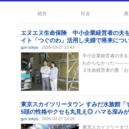
総合
社会
政
エヌエヌ生命保険 中小企業経営者の夫
イト「つぐのわ」活用し夫婦で将来につい
gzn.tokyo
2026-03-27 22:43
中小企業経営者の夫を
わからなかった―――
ヌ生命経営者の妻「お金
東京スカイツリータウン すみだ水族館「すみ
5頭の性格やクセも丸見え◎ ハマる深みが
gzn.tokyo
2026-03-27 14:19
東京スカイツリータウ