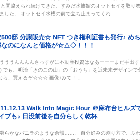
シと間違えられ続けてきた、すみだ水族館のオットセイを取り
した。 オットセイ水槽の前で立ち止まってくれ...
0邸 分譲販売☆ NFT つき権利証書も発行♪ め
部なのになんと価格が☆△◇！！！
うううんんんんさっすがに不動産投資はなあーーーまだ手出す
_T) でも、明治「きのこの山」の「おうち」を近未来デザインで
ら、買えるぞ☆☆☆ 画像↑みて！ ...
2.13 Walk Into Magic Hour ＠麻布台ヒルズ
ライブも♪ 日没前後を自分らしく乾杯
滑らかなバニラのような余韻……。 自分好みの割り方で、ふ