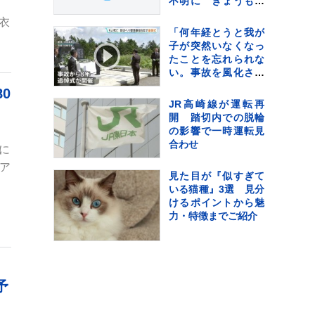
不明に きょうも朝
から捜索行う
る衣
「何年経とうと我が
子が突然いなくなっ
たことを忘れられな
い。事故を風化させ
てはならない」 群
0
馬県防災ヘリ墜落事
JR高崎線が運転再
故から8年 中之条町
開 踏切内での脱輪
で追悼式
の影響で一時運転見
合わせ
に
（ア
見た目が『似すぎて
いる猫種』3選 見分
けるポイントから魅
力・特徴までご紹介
予