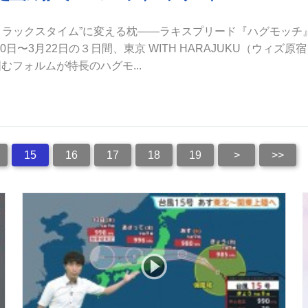
リラックスタイム”に変える枕――ラキスプリード『ハグモッチ
日〜3月22日の３日間、東京 WITH HARAJUKU（ウィズ原
むフォルムが特長のハグモ...
15
16
17
18
19
>
>>