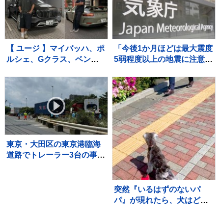
かい声続々
【 ユージ 】マイバッハ、ポ
「今後1か月ほどは最大震度
ルシェ、Gクラス、ベント
5弱程度以上の地震に注意」
レー…ナンバー「8」でそろ
気象庁 有感地震は591回
えた華麗なる愛車の写真を
に【2026年熊本地震】
公開 フォロワー「スゴい
クルマばかりだ」
東京・大田区の東京港臨海
道路でトレーラー3台の事
故 運転手の男性3人けがも
意識あり 臨海トンネル下
り線が通行止めで解除の見
突然『いるはずのないパ
込み立たず
パ』が現れたら、犬はどう
するのか？検証した結果→