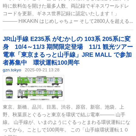
時に飲料缶を開けた最多人数、両記録でギネスワールドレ
コードを更新、ギネス世界記録に認定いたします！」
――― HIKAKIN はじめしゃちょー そして2800人を超える...
JR山手線 E235系 がむかしの 103系 205系に変
身 10/4～11/3 期間限定登場 11/1 観光ツアー
電車「東京まるっと山手線」JRE MALL で参加
者募集中 環状運転100周年
gzn.tokyo
2025-09-21 13:28
東京、新橋、品川、目黒、渋谷、原宿、新宿、池袋、上
野、秋葉原とぐるっと東京を環状で結ぶ電車――― 山手
線。 山手線が、いまのようにぐるっとまわる環状運転にな
ってから、ことしで100周年。 この「山手線環状運転１０