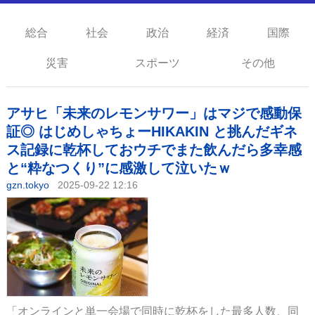
総合
社会
政治
経済
国際
災害
スポーツ
その他
アサヒ「未来のレモンサワー」はマジで感動保
証◎ はじめしゃちょーHIKAKIN と挑んだギネ
ス記録に乾杯しておウチでまた飲んだら多幸感
と“粋なつくり”に感激して泣いたｗ
gzn.tokyo
2025-09-22 12:16
「オンラインと単一会場で同時に乾杯をした最多人数、同