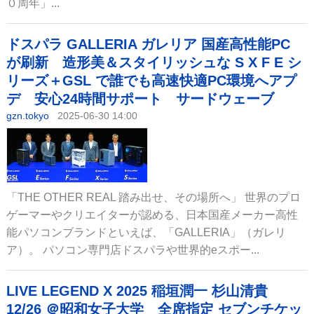
０周年」...
ドスパラ GALLERIA ガレリア 国産高性能PC
が刷新 造形美＆スタイリッシュな S X F E シ
リーズ＋GSL で誰でも高速快適PC環境へアプ
デ 安心24時間サポート サードウェーブ
gzn.tokyo
2025-06-30 14:00
「THE OTHER REAL 踏み出せ、その場所へ」 世界のプロ
ゲーマーやクリエイターが認める、日本国産メーカー高性
能パソコンブランドといえば、「GALLERIA」（ガレリ
ア）。 パソコン専門店ドスパラや世界的eスポー...
LIVE LEGEND X 2025 稲垣潤一 杉山清貴
12/26 ＠昭和女子大学 全席指定 セブンチケッ