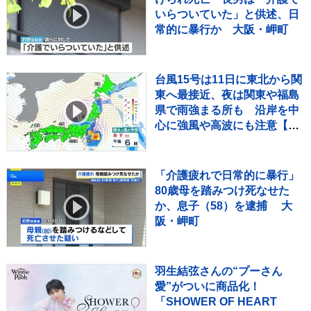
いらついていた」と供述、日
常的に暴行か 大阪・岬町
台風15号は11日に東北から関
東へ最接近、夜は関東や福島
県で雨強まる所も 沿岸を中
心に強風や高波にも注意【台
風情報】
「介護疲れで日常的に暴行」
80歳母を踏みつけ死なせた
か、息子（58）を逮捕 大
阪・岬町
羽生結弦さんの“プーさん
愛”がついに商品化！
「SHOWER OF HEART