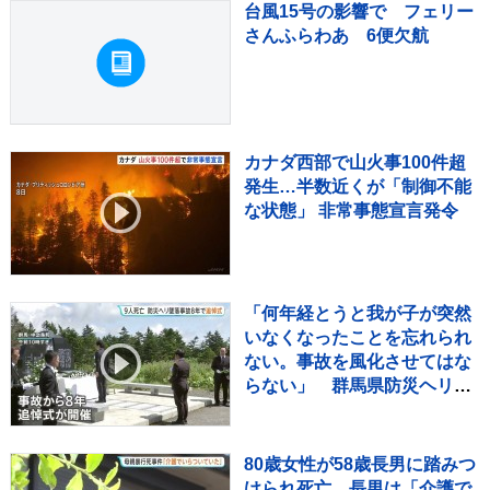
台風15号の影響で フェリー
さんふらわあ 6便欠航
カナダ西部で山火事100件超
発生…半数近くが「制御不能
な状態」 非常事態宣言発令
「何年経とうと我が子が突然
いなくなったことを忘れられ
ない。事故を風化させてはな
らない」 群馬県防災ヘリ墜
落事故から8年 中之条町で
追悼式
80歳女性が58歳長男に踏みつ
けられ死亡 長男は「介護で