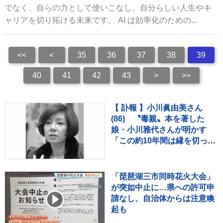
でなく、自らの力として使いこなし、自分らしい人生やキ
ャリアを切り拓ける未来です。 AI は効率化のための...
<<
<
35
36
37
38
39
40
41
42
43
>
>>
【 訃報 】小川眞由美さん
(86) 〝毒親〟本を著した
娘・小川雅代さんが明かす
「この約10年間は縁を切って
いました」「生前に仲良くす
ることはできなかった。看取
ることもできなかった」
「琵琶湖三市同時花火大会」
が突如中止に…県への許可申
請なし、自治体からは注意喚
起も