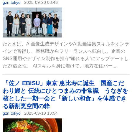
gzn.tokyo
2025-09-20 08:46
たとえば、AI画像生成デザインやAI動画編集スキルをオンラ
インで習得し、事務職からフリーランスへ転向し、企業の
SNS運用やデザイン制作を担う“頼れる人”にアップデートし
た27歳女性。 AIスキルを身に着けて、地方在住パー...
「佐ノ EBISU」東京 恵比寿に誕生 国産こだ
わり鰻と 伝統にひとつまみの非常識 うなぎを
核とした一期一会と「新しい和食」を体感でき
る新割烹空間の粋
gzn.tokyo
2025-09-19 13:54