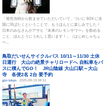
「発売当時から飲ませていただいていて、ついに 9/24 に全
国に羽ばたくということで、もうほんとに楽しみでした！
日本のみなさんがアサヒ『未来のレモンサワー』を飲める
こと、ほんとうにうれしく思います！」（はじめしゃちょ
ー...
鳥取だいせんサイクルバス 10/11～11/30 土休
日運行 大山の絶景チャリロードへ 自転車をバ
スに積んでGO！ JR山陰線 大山口駅～大山
寺 各便2名 2台 要予約
gzn.tokyo
2025-09-19 08:51