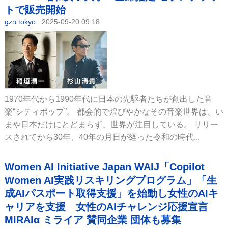
トで販売開始
gzn.tokyo
2025-09-20 09:18
1970年代から1990年代に日本の先駆者たちが創出した音
楽“シティポップ”。 都会的で煌びやかなその音楽世界は、い
まや日本だけにとどまらず、世界が注目している。 リリー
スされてから30年、40年の月日が経った令和の時代...
Women AI Initiative Japan WAIJ「Copilot
Women AI実践リスキリングプログラム」「生
成AIパスポート取得支援」を始動し女性のAIキ
ャリアを支援 女性のAIチャレンジ応援宣言
MIRAIα ミライア 賛同企業 団体も募集