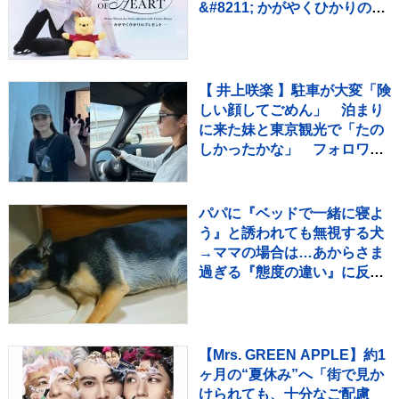
&#8211; かがやくひかりのプ
レゼント -」 2026年10月よ
り【全国6都市】での巡回決
定！！
【 井上咲楽 】駐車が大変「険
しい顔してごめん」 泊まり
に来た妹と東京観光で「たの
しかったかな」 フォロワー
共感「最高のお姉ちゃん」
パパに『ベッドで一緒に寝よ
う』と誘われても無視する犬
→ママの場合は…あからさま
過ぎる『態度の違い』に反響
「ハッキリｗ」「パパどんま
い」
【Mrs. GREEN APPLE】約1
ヶ月の“夏休み”へ「街で見か
けられても、十分なご配慮