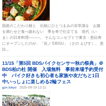
国産のこだわり鰻と 伝統にひとつまみの非常識を お腹
を満たせど食べ疲れない 季を奇で仕立てる 現代（い
ま）の日本料理―――。 そんなコンセプトで東京・恵比寿
にオープンしたのが、「佐ノ EBISU」（さの えびす）。 恵
比...
11/15「第5回 BDSバイクセンサー秋の祭典」＠
BDS柏の杜 開催 入場無料 事前来場予約受付
中 バイク好きも初心者も家族や友だちと1日
中いっしょに楽しめる2輪フェス
gzn.tokyo
2025-09-19 13:11