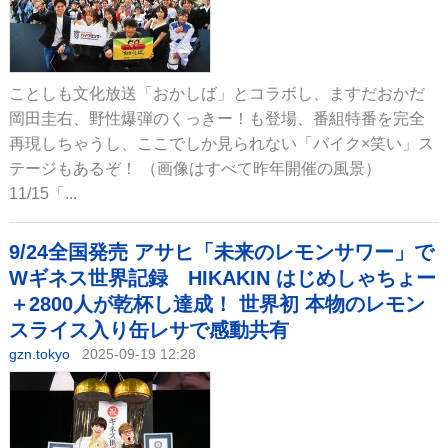
ことしも文化放送「おかしば」とコラボし、ますだおかだ
岡田圭右、野性爆弾のくっきー！も登場、番組特番を完全
再現しちゃうし、ここでしか見られない「バイク×笑い」ス
テージもあるぞ！ （画像はすべて昨年開催の風景）
11/15「...
9/24全国発売 アサヒ「未来のレモンサワー」で
Wギネス世界記録 HIKAKIN はじめしゃちょー
＋2800人が乾杯し達成！ 世界初 本物のレモン
スライス入り缶レサで感動共有
gzn.tokyo
2025-09-19 12:28