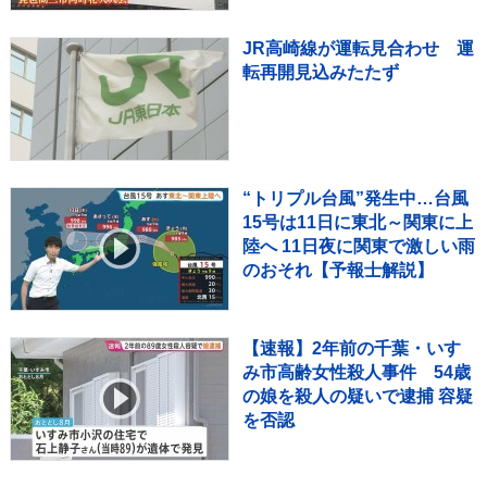
JR高崎線が運転見合わせ 運
転再開見込みたたず
“トリプル台風”発生中…台風
15号は11日に東北～関東に上
陸へ 11日夜に関東で激しい雨
のおそれ【予報士解説】
【速報】2年前の千葉・いす
み市高齢女性殺人事件 54歳
の娘を殺人の疑いで逮捕 容疑
を否認