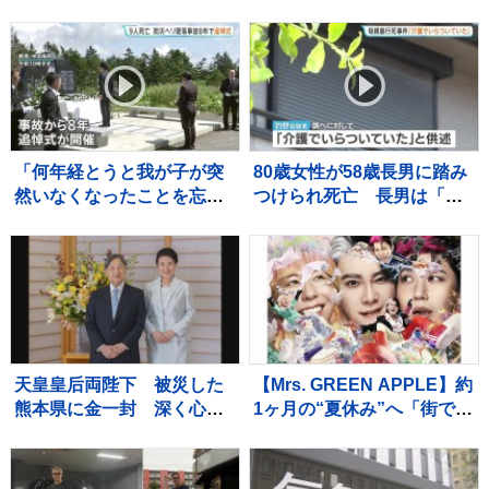
に上陸へ 11日夜に関東で激
福島県で雨強まる所も 沿
しい雨のおそれ【予報士解
岸を中心に強風や高波にも
説】
注意【台風情報】
「何年経とうと我が子が突
80歳女性が58歳長男に踏み
然いなくなったことを忘れ
つけられ死亡 長男は「介
られない。事故を風化させ
護でいらついていた」と供
てはならない」 群馬県防
述、日常的に暴行か 大
災ヘリ墜落事故から8年 中
阪・岬町
之条町で追悼式
天皇皇后両陛下 被災した
【Mrs. GREEN APPLE】約
熊本県に金一封 深く心痛
1ヶ月の“夏休み”へ「街で見
め
かけられても、十分なご配
慮を」事務所の呼びかけに
「ゆっくり休んで！」と温