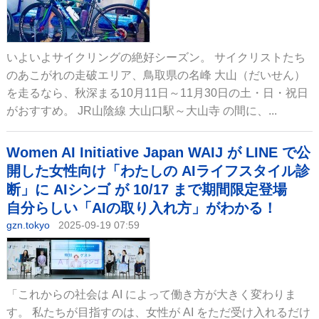
いよいよサイクリングの絶好シーズン。 サイクリストたち
のあこがれの走破エリア、鳥取県の名峰 大山（だいせん）
を走るなら、秋深まる10月11日～11月30日の土・日・祝日
がおすすめ。 JR山陰線 大山口駅～大山寺 の間に、...
Women AI Initiative Japan WAIJ が LINE で公
開した女性向け「わたしの AIライフスタイル診
断」に AIシンゴ が 10/17 まで期間限定登場
自分らしい「AIの取り入れ方」がわかる！
gzn.tokyo
2025-09-19 07:59
「これからの社会は AI によって働き方が大きく変わりま
す。 私たちが目指すのは、女性が AI をただ受け入れるだけ