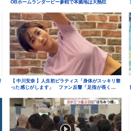
OBホームランダービー参戦で本拠地は大熱狂
付
【 中川安奈 】人生初ピラティス「身体がスッキリ整
った感じがします」 ファン反響「足指が長くてと
っても綺麗」「美しすぎます」