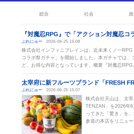
総合
社会
政
『対魔忍RPG』で「アクション対魔忍コ
ぷれにゅー
2026-06-25 15:08
株式会社インフィニブレインは、近未来くノ一RPG『
コラボ祭ガチャ」を開始しました。本ガチャでは、
ど、お得な内容となっています。概要『対魔忍RPG』
太宰府に新フルーツブランド「FRESH FR
ぷれにゅー
2026-06-25 15:07
株式会社天山は、太宰府
TENZAN」を202
ってきた「驚き」を、
参道の本店をリニュー