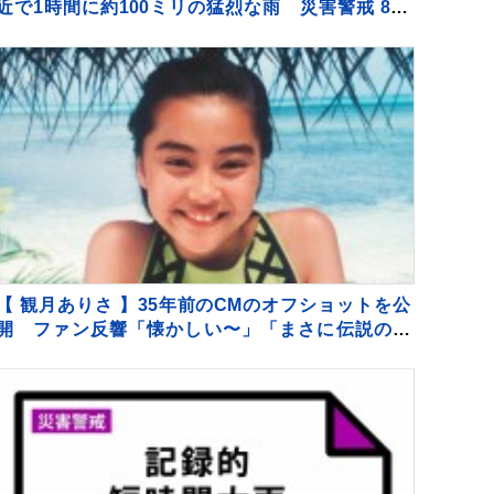
近で1時間に約100ミリの猛烈な雨 災害警戒 8日
15:28時点
【 観月ありさ 】35年前のCMのオフショットを公
開 ファン反響「懐かしい〜」「まさに伝説の少
女」思い出続々 歌手デビュー35周年を記念