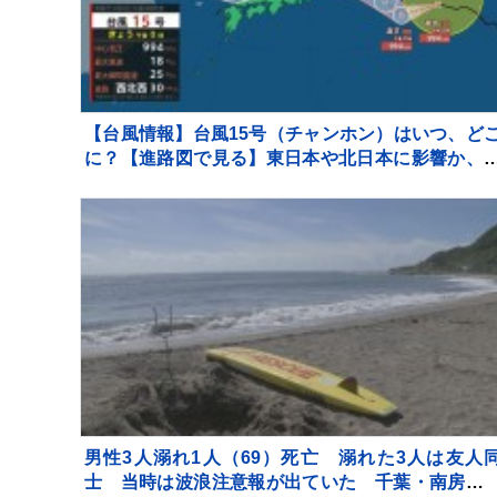
【台風情報】台風15号（チャンホン）はいつ、ど
に？【進路図で見る】東日本や北日本に影響か、
型で強い台風13号（ドルフィン）引き続き 大雨・
風・高潮・うねりを伴った高波などに厳重警戒必要
男性3人溺れ1人（69）死亡 溺れた3人は友人
士 当時は波浪注意報が出ていた 千葉・南房総