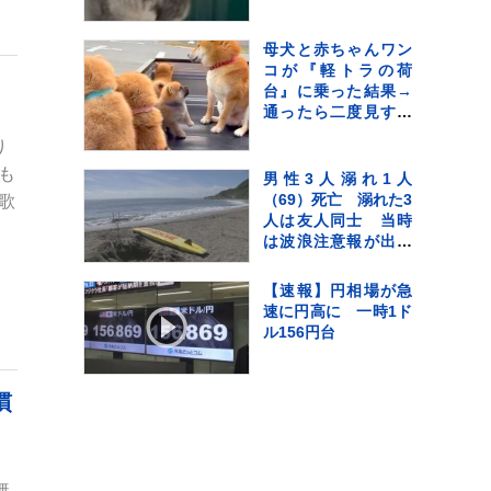
再生「兄猫たちがた
まらんｗ」「見守り
隊が増えて笑った」
母犬と赤ちゃんワン
コが『軽トラの荷
台』に乗った結果→
通ったら二度見する
『尊すぎる警備』が
り
217万再生「可愛いの
も
渋滞」「たまらない
男性3人溺れ1人
景色」
（69）死亡 溺れた3
歌
人は友人同士 当時
は波浪注意報が出て
いた 千葉・南房総
市の海水浴場
【速報】円相場が急
速に円高に 一時1ド
ル156円台
慣
無