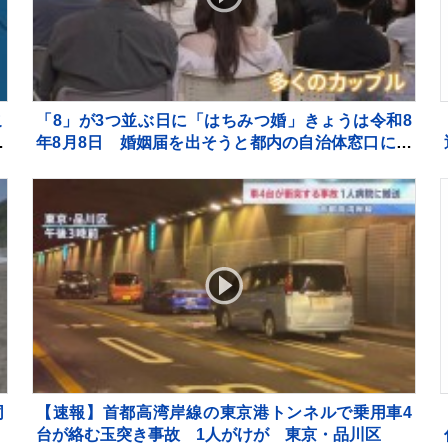
こ
「8」が3つ並ぶ日に「はちみつ婚」きょうは令和8
大
年8月8日 婚姻届を出そうと都内の自治体窓口には
暴
多くのカップルが…
同
【速報】首都高湾岸線の東京港トンネルで乗用車4
市
台が絡む玉突き事故 1人がけが 東京・品川区