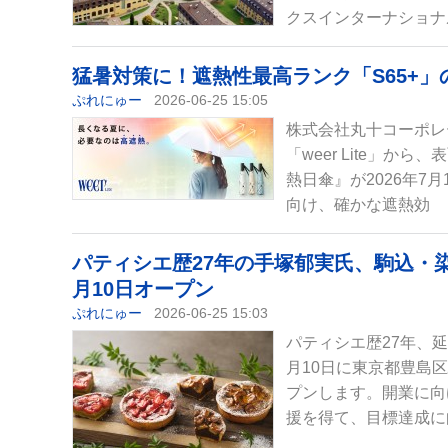
クスインターナショナ
猛暑対策に！遮熱性最高ランク「S65+」の『
ぷれにゅー
2026-06-25 15:05
株式会社丸十コーポレ
「weer Lite」から
熱日傘』が2026年7
向け、確かな遮熱効
パティシエ歴27年の手塚郁実氏、駒込・
月10日オープン
ぷれにゅー
2026-06-25 15:03
パティシエ歴27年、延
月10日に東京都豊島
プンします。開業に向
援を得て、目標達成に