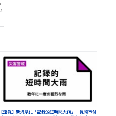
件
キ
【速報】新潟県に「記録的短時間大雨」 長岡市付