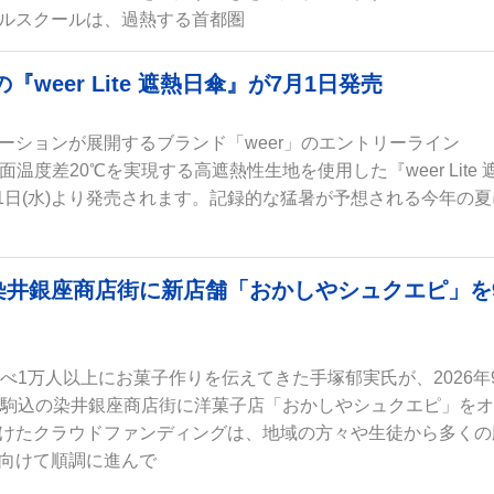
ルスクールは、過熱する首都圏
weer Lite 遮熱日傘』が7月1日発売
ーションが展開するブランド「weer」のエントリーライン
、表面温度差20℃を実現する高遮熱性生地を使用した『weer Lite 
月1日(水)より発売されます。記録的な猛暑が予想される今年の夏
染井銀座商店街に新店舗「おかしやシュクエピ」を
べ1万人以上にお菓子作りを伝えてきた手塚郁実氏が、2026年
区駒込の染井銀座商店街に洋菓子店「おかしやシュクエピ」を
けたクラウドファンディングは、地域の方々や生徒から多くの
向けて順調に進んで