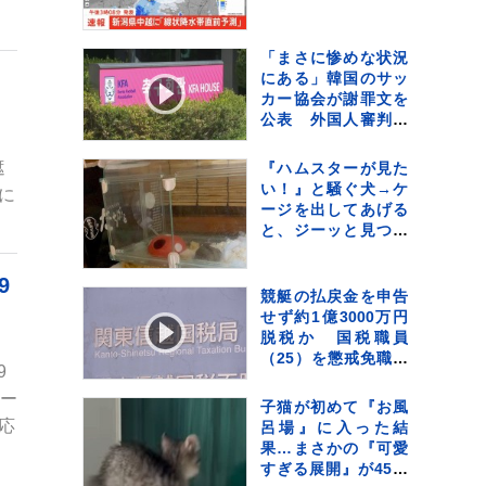
「まさに惨めな状況
にある」韓国のサッ
カー協会が謝罪文を
公表 外国人審判へ
の“性的接待”・代表
監督選任めぐる疑惑
遮
『ハムスターが見た
など相次ぐ不祥事受
い！』と騒ぐ犬→ケ
に
け
ージを出してあげる
と、ジーッと見つめ
て…人間の子どもの
ような光景に反響
9
「なんて尊いの」
競艇の払戻金を申告
「姿勢がｗ」
せず約1億3000万円
脱税か 国税職員
（25）を懲戒免職処
9
分 過去には納税者
オー
から約1億5000万円
子猫が初めて『お風
受け取りも 詐欺など
応
呂場』に入った結
の疑いで刑事告発
果…まさかの『可愛
すぎる展開』が45万