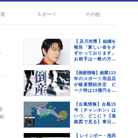
災害
スポーツ
その他
【 及川光博 】結婚を
報告「新しい命をさ
忍
ずかっております」
お相手は一般の方
〝今後も俳優として
ミッチーとして精
【倒産情報】創業113
進〟【 コメント全文
年のスポーツ用品店
】
が破産開始決定 ピ
ーク時は13億円を超
える売上高も…大手
との競争やコロナ禍
【台風情報】台風15
の影響で赤字に 福井
培
号（チャンホン）は
市 【東京商工リサー
いつ、どこに？【進
府
チ】
路図で見る】東日本
や北日本に影響か、
大型で強い台風13号
【 レインボー・池田