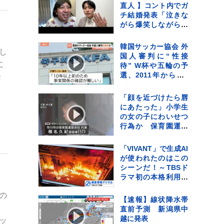
（ドルフィン）引き
直人 】コント内でガ
続き 大雨・暴風・高
チ結婚発表「泣きな
潮・うねりを伴った
がら爆笑しながらよ
高波などに厳重警戒
くわかんない」お相
必要
手はフリーアナウン
韓国サッカー協会 外
し
サー・佐藤佳奈さ
国人審判に“性接
ん ジャンボたかお
に
待” W杯や五輪の予
大祝福
選、2011年から約1
企
年間で10人余に対
し JNN報告書入手
「顔を近づけたら唇
にあたった」小学生
の女の子にわいせつ
行為か 保育園運営
会社代表の男を逮
捕 千葉・市川市
「VIVANT」で生成AI
が使われたのはこの
シーンだ！～TBSド
ラマ初の本格利用～
【調査情報デジタ
の
ル】
【速報】線状降水帯
直前予測 新潟県中
越に発表
ッ