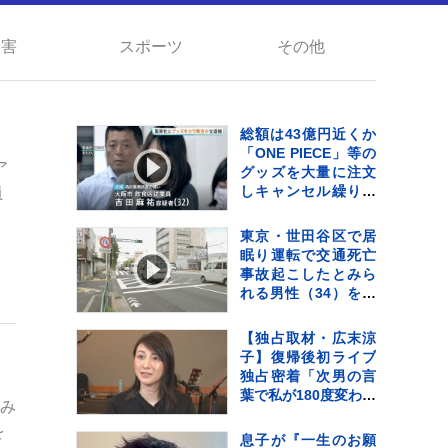
災害
スポーツ
その他
総額は43億円近くか
「ONE PIECE」等の
ア
グッズを大量に注文
しキャンセル繰り返
員
した偽計業務妨害の
疑いで女（32）逮捕
東京・世田谷区で居
「日々の生活でスト
眠り運転で交通死亡
レスたまり」 警視庁
事故起こしたとみら
れる男性（34）を書
類送検 当時男性は
睡眠時無呼吸症候
【独占取材・広末涼
群 危険運転致死疑い
子】復帰後初ライブ
でも捜査
独占密着「次男の言
葉で私が180度変わっ
組み
て…」病名公表を決
を
断させた“次男の言
息子が『一生のお願