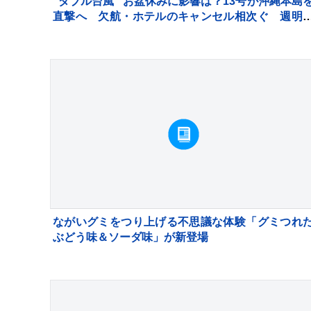
“ダブル台風” お盆休みに影響は？13号が沖縄本島
直撃へ 欠航・ホテルのキャンセル相次ぐ 週明
15号が北日本に接近【news23】
ながいグミをつり上げる不思議な体験「グミつれ
ぶどう味＆ソーダ味」が新登場