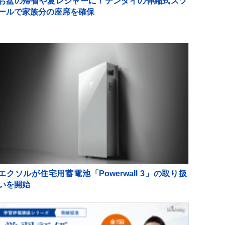
お盆の帰省や夏レジャーに！テンダイの伸縮式スツ
ールで家族分の座席を確保
エクソルが住宅用蓄電池「Powerwall 3」の取り扱
いを開始