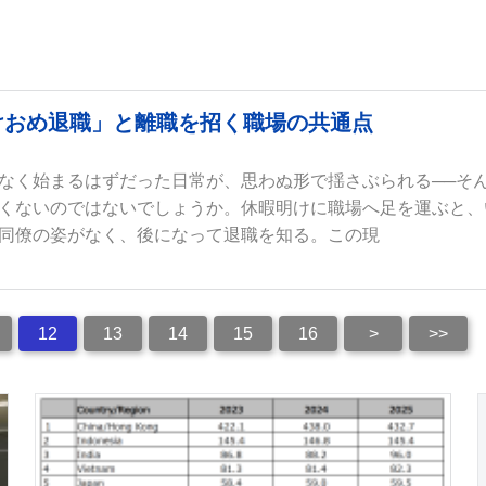
けおめ退職」と離職を招く職場の共通点
なく始まるはずだった日常が、思わぬ形で揺さぶられる──そ
くないのではないでしょうか。休暇明けに職場へ足を運ぶと、
同僚の姿がなく、後になって退職を知る。この現
12
13
14
15
16
>
>>