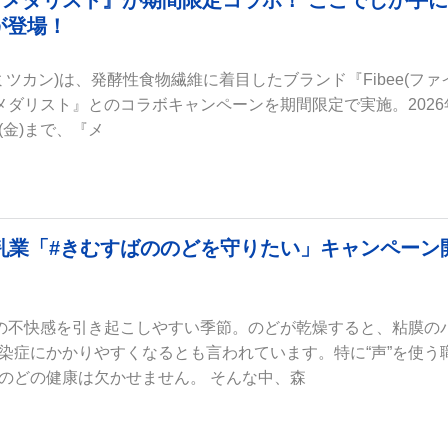
ニメ『メダリスト』が期間限定コラボ！ ここでしか手に
が登場！
下ミツカン)は、発酵性食物繊維に着目したブランド『Fibee(ファ
『メダリスト』とのコラボキャンペーンを期間限定で実施。2026
日(金)まで、『メ
永乳業「#きむすばののどを守りたい」キャンペーン
”の不快感を引き起こしやすい季節。のどが乾燥すると、粘膜の
染症にかかりやすくなるとも言われています。特に“声”を使う
のどの健康は欠かせません。 そんな中、森