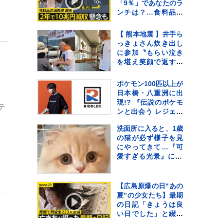
「9％」であなたのラ
ンチは？…食料品の
消費税「2年間1％」
の基本方針を政府が
【 熊本地震 】井手ら
閣議決定【news23】
っきょさん炊き出し
に参加〝もらい泣き
ウ
を堪え笑顔で返すの
が精一杯〟自身の店
も被害に
ポケモン100匹以上が
日本橋・八重洲に出
現!? 『伝説のポケモ
テ
ンと出会う レジェン
ドリサーチ』 松丸亮
洗面所に入ると、1歳
吾率いる
の猫が必ず様子を見
「RIDDLER」制作の
にやってきて…『可
謎解きイベントも実
愛すぎる光景』に22
施
万いいね「首の角度
がたまらん」「真剣
に見てるねｗ」
【広島原爆の日“あの
夏”の少女たち】最期
の日記「きょうは良
い日でした」と綴っ