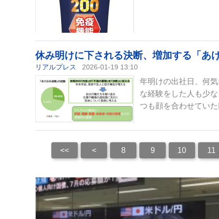
休み明けに下される決断、増加する「あ
リアルプレス
2026-01-19 13:10
年明けの出社日、何気
な経験をした人も少な
つも顔を合わせていた
<<
<
8
9
10
11