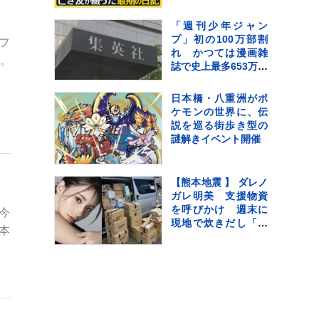
た亡き友へ…“同級生
223人全滅”残された
「週刊少年ジャン
少女の葛藤
プ」初の100万部割
フ
【news23】
れ かつては漫画雑
場。
誌で史上最多653万部
を記録 国内雑誌で
100万部超えゼロに
日本橋・八重洲がポ
ケモンの世界に、伝
説を巡る街歩き型の
謎解きイベント開催
【熊本地震 】 ダレノ
ガレ明美 支援物資
を呼びかけ 週末に
今
現地で炊きだし「た
本
くさんの物資が届き
はじめました！」
「皆様本当に本当に
ありがとうございま
す」