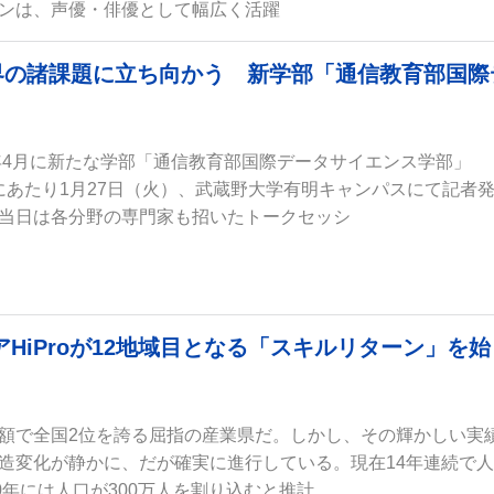
ンは、声優・俳優として幅広く活躍
界の諸課題に立ち向かう 新学部「通信教育部国際
6年4月に新たな学部「通信教育部国際データサイエンス学部」
るにあたり1月27日（火）、武蔵野大学有明キャンパスにて記者
当日は各分野の専門家も招いたトークセッシ
HiProが12地域目となる「スキルリターン」を始
額で全国2位を誇る屈指の産業県だ。しかし、その輝かしい実
造変化が静かに、だが確実に進行している。現在14年連続で
0年には人口が300万人を割り込むと推計