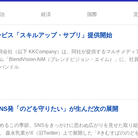
治
経済
国際
ービス「スキルアップ・サプリ」提供開始
pan合同会社（以下 KKCompany）は、同社が提供するマルチメディ
「BlendVision AiM（ブレンドビジョン・エイム）」に、社
バンドル
NS発「のどを守りたい」が生んだ次の展開
めるこの季節、SNSをきっかけに思わぬ広がりを見せた取り
 森永乳業がX（旧Twitter）上で展開した「#きむすばののど