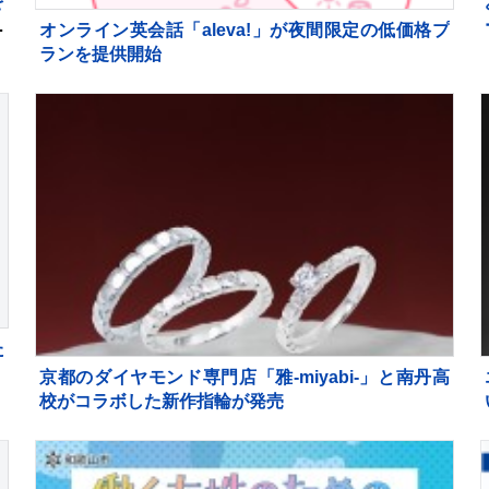
を
け
オンライン英会話「aleva!」が夜間限定の低価格プ
ランを提供開始
た
京都のダイヤモンド専門店「雅-miyabi-」と南丹高
校がコラボした新作指輪が発売