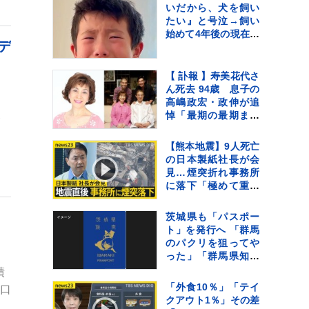
葉”（特別インタビュ
いだから、犬を飼い
ー）
たい』と号泣→飼い
始めて4年後の現在…
デ
思わず感動する『成
長記録』が255万再生
「素敵」「愛溢れて
【 訃報 】寿美花代さ
る」
ん死去 94歳 息子の
高嶋政宏・政伸が追
悼「最期の最期まで
発
大女優 寿美花代だっ
た母でした」
【熊本地震】9人死亡
の日本製紙社長が会
見…煙突折れ事務所
に落下「極めて重く
受け止め」 八代市
などで続く断水解消
茨城県も「パスポー
のカギは“配水
ト」を発行へ 「群馬
管”【news23】
のパクリを狙ってや
った」「群馬県知事
の了解も得た」
績
「外食10％」「テイ
人口
クアウト1％」その差