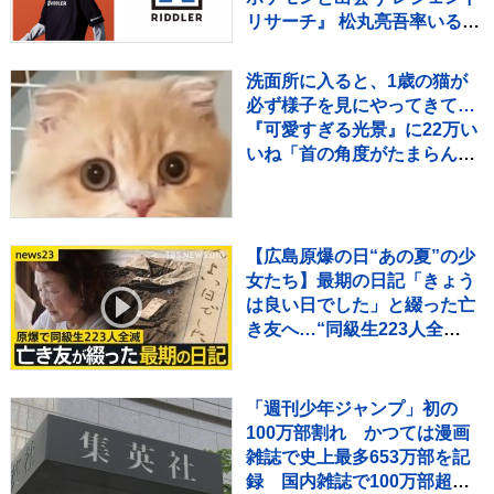
リサーチ』 松丸亮吾率いる
「RIDDLER」制作の謎解き
イベントも実施
洗面所に入ると、1歳の猫が
必ず様子を見にやってきて…
『可愛すぎる光景』に22万い
いね「首の角度がたまらん」
「真剣に見てるねｗ」
【広島原爆の日“あの夏”の少
女たち】最期の日記「きょう
は良い日でした」と綴った亡
き友へ…“同級生223人全
滅”残された少女の葛藤
【news23】
「週刊少年ジャンプ」初の
100万部割れ かつては漫画
雑誌で史上最多653万部を記
録 国内雑誌で100万部超え