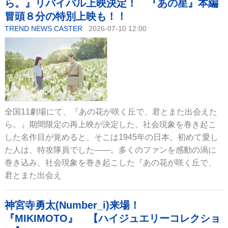
ら。』リバイバル上映決定！ 『あの星』本編
冒頭８分の特別上映も！！
TREND NEWS CASTER
2026-07-10 12:00
全国11劇場にて、『あの花が咲く丘で、君とまた出会えた
ら。』期間限定の再上映が決定した。社会現象を巻き起こ
した名作目が覚めると、そこは1945年の日本。初めて愛し
た人は、特攻隊員でした――。多くのファンを感動の渦に
巻き込み、社会現象を巻き起こした『あの花が咲く丘で、
君とまた出会え
神宮寺勇太(Number_i)来場！
『MIKIMOTO』 【ハイジュエリーコレクショ