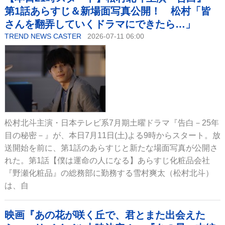
第1話あらすじ＆新場面写真公開！ 松村「皆
さんを翻弄していくドラマにできたら…」
TREND NEWS CASTER
2026-07-11 06:00
松村北斗主演・日本テレビ系7月期土曜ドラマ『告白－25年
目の秘密－』が、本日7月11日(土)よる9時からスタート。放
送開始を前に、第1話のあらすじと新たな場面写真が公開さ
れた。第1話【僕は運命の人になる】あらすじ化粧品会社
『野瀬化粧品』の総務部に勤務する雪村爽太（松村北斗）
は、自
映画『あの花が咲く丘で、君とまた出会えた