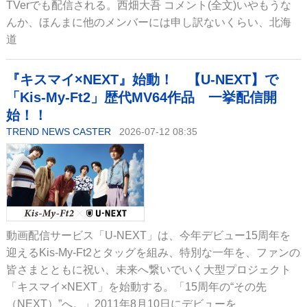
TVerでも配信される。西畑大吾 コメント(全文)いやもうな
んか、ほんまに他のメンバーには申し訳ないくらい、北海
道
『キスマイ×NEXT』始動！ 【U-NEXT】で
「Kis-My-Ft2」歴代MV64作品 一挙配信開
始！！
TREND NEWS CASTER
2026-07-12 08:35
動画配信サービス「U-NEXT」は、今年デビュー15周年を
迎えるKis-My-Ft2とタッグを組み、特別な一年を、ファンの
皆さまとともに祝い、未来へ繋いでいく大型プロジェクト
「キスマイ×NEXT」を始動する。「15周年の“その先
（NEXT）”へ。」2011年8月10日にデビューを