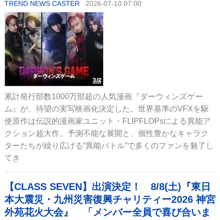
TREND NEWS CASTER
2026-07-10 07:00
累計発行部数1000万部超の人気漫画『ダーウィンズゲー
ム』が、待望の実写映画化決定した。世界基準のVFXを駆
使原作は伝説的漫画家ユニット・FLIPFLOPsによる異能ア
クション超大作。予測不能な展開と、個性豊かなキャラク
ターたちが繰り広げる“異能バトル”で多くのファンを魅了し
てき
【CLASS SEVEN】出演決定！ 8/8(土)『東日
本大震災・九州災害復興チャリティー2026 神宮
外苑花火大会』 「メンバー全員で喜び合いま