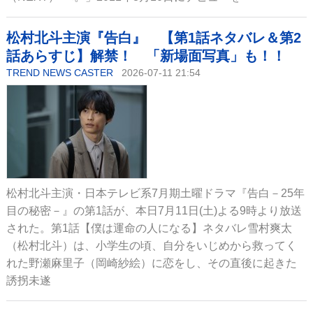
松村北斗主演『告白』 【第1話ネタバレ＆第2
話あらすじ】解禁！ 「新場面写真」も！！
TREND NEWS CASTER
2026-07-11 21:54
松村北斗主演・日本テレビ系7月期土曜ドラマ『告白－25年
目の秘密－』の第1話が、本日7月11日(土)よる9時より放送
された。第1話【僕は運命の人になる】ネタバレ雪村爽太
（松村北斗）は、小学生の頃、自分をいじめから救ってく
れた野瀬麻里子（岡崎紗絵）に恋をし、その直後に起きた
誘拐未遂