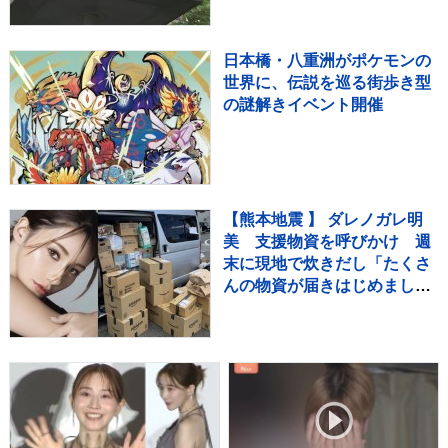
ゼロに
日本橋・八重洲がポケモンの
世界に、伝説を巡る街歩き型
の謎解きイベント開催
【熊本地震 】 ダレノガレ明
美 支援物資を呼びかけ 週
末に現地で炊きだし「たくさ
んの物資が届きはじめまし
た！」「皆様本当に本当にあ
りがとうございます」