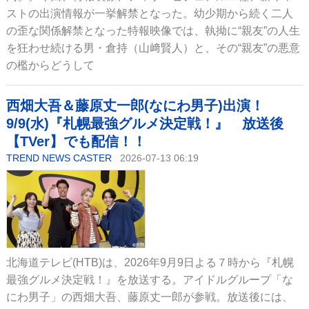
ストの出演情報が一挙解禁となった。幼少期から続く二人
の歪な関係解禁となった特報映像では、執拗に“親友”の人生
を狂わせ続ける男・倉持（山﨑賢人）と、その“親友”の悪意
の檻からどうして
西畑大吾＆藤原丈一郎(なにわ男子)出演！
9/9(水)『札幌最強グルメ決定戦！』 放送後
【TVer】でも配信！！
TREND NEWS CASTER
2026-07-13 06:19
北海道テレビ(HTB)は、2026年9月9日よる７時から『札幌
最強グルメ決定戦！』を放送する。アイドルグループ「な
にわ男子」の西畑大吾、藤原丈一郎が参戦。放送後には、