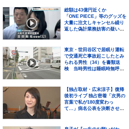
総額は43億円近くか
「ONE PIECE」等のグッズを
大量に注文しキャンセル繰り
返した偽計業務妨害の疑いで
女（32）逮捕「日々の生活で
ストレスたまり」 警視庁
東京・世田谷区で居眠り運転
で交通死亡事故起こしたとみ
られる男性（34）を書類送
検 当時男性は睡眠時無呼吸
症候群 危険運転致死疑いでも
捜査
【独占取材・広末涼子】復帰
後初ライブ 独占密着「次男の
言葉で私が180度変わっ
て…」病名公表を決断させ
た“次男の言葉”（特別インタ
ビュー）