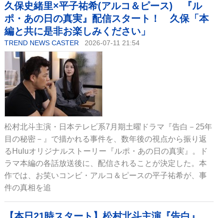
久保史緒里×平子祐希(アルコ＆ピース) 『ル
ポ・あの日の真実』配信スタート！ 久保「本
編と共に是非お楽しみください」
TREND NEWS CASTER
2026-07-11 21:54
松村北斗主演・日本テレビ系7月期土曜ドラマ『告白－25年
目の秘密－』で描かれる事件を、数年後の視点から振り返
るHuluオリジナルストーリー『ルポ・あの日の真実』。ド
ラマ本編の各話放送後に、配信されることが決定した。本
作では、お笑いコンビ・アルコ＆ピースの平子祐希が、事
件の真相を追
【本日21時スタート】松村北斗主演『告白』