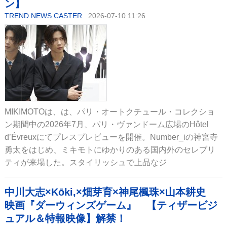
ン】
TREND NEWS CASTER
2026-07-10 11:26
MIKIMOTOは、は、パリ・オートクチュール・コレクショ
ン期間中の2026年7月、パリ・ヴァンドーム広場のHôtel
d’Évreuxにてプレスプレビューを開催。Number_iの神宮寺
勇太をはじめ、ミキモトにゆかりのある国内外のセレブリ
ティが来場した。スタイリッシュで上品なジ
中川大志×Kōki,×畑芽育×神尾楓珠×山本耕史
映画『ダーウィンズゲーム』 【ティザービジ
ュアル＆特報映像】解禁！