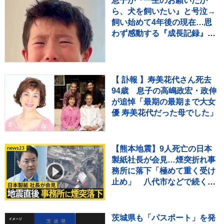
息子が『一生のお願いだか
ら、犬を飼いたい』と号泣→
飼い始めて4年後の現在…思
わず感動する『成長記録』が
255万再生「素敵」「愛溢れ
てる」
【 訃報 】寿美花代さん死去
94歳 息子の高嶋政宏・政伸
が追悼「最期の最期まで大女
優 寿美花代だった母でした」
【熊本地震】9人死亡の日本
製紙社長が会見…煙突折れ事
務所に落下「極めて重く受け
止め」 八代市などで続く断
水解消のカギは“配水
管”【news23】
茨城県も「パスポート」を発