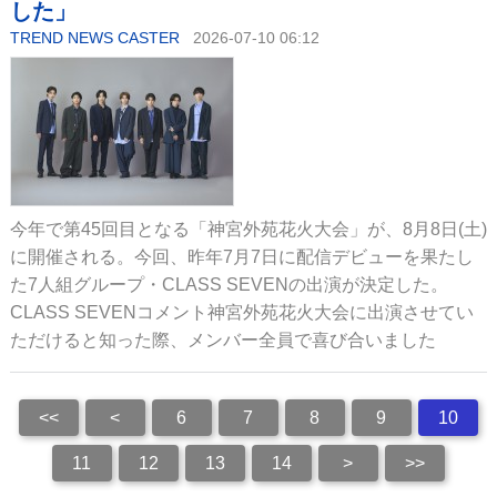
した」
TREND NEWS CASTER
2026-07-10 06:12
今年で第45回目となる「神宮外苑花火大会」が、8月8日(土)
に開催される。今回、昨年7月7日に配信デビューを果たし
た7人組グループ・CLASS SEVENの出演が決定した。
CLASS SEVENコメント神宮外苑花火大会に出演させてい
ただけると知った際、メンバー全員で喜び合いました
<<
<
6
7
8
9
10
11
12
13
14
>
>>