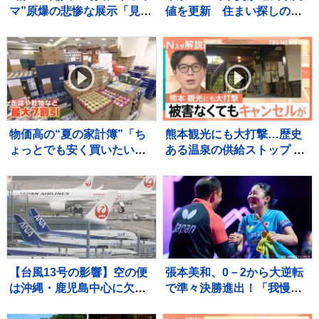
マ”原爆の悲惨な展示「見
値を更新 住まい探しの苦
る」「見ない」子どもが選
悩に居酒屋は家賃値上げで
択に賛否【Nスタ解説】
苦渋の決断も…
物価高の“夏の家計簿”「ち
熊本観光にも大打撃…歴史
ょっとでも安く買いたい」
ある温泉の供給ストップ 休
ギフト食品解体セールには
業相次ぐ、深刻被害と長引
長蛇の列が 節約術は「特
く避難 復旧・支援は【地震
売日を狙って」「お泊まり
発生から10日】【Nスタ解
ディズニーから日帰りに」
説】
【台風13号の影響】空の便
張本美和、0－2から大逆転
は沖縄・鹿児島中心に欠航
で準々決勝進出！「我慢す
多数 ANA・JALで7日･8
ればチャンスあると思って