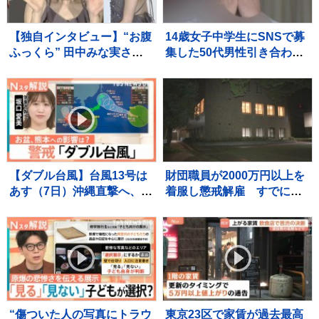
【独自インタビュー】“お腹
14歳女子中学生にSNSで募
ふっくら” 田中みな実さ
集した50代男性引き合わせ
ん 結婚・妊娠発表後初
わいせつな行為させた疑
“プライベートな時間” は？
い 無職の男（35）を逮
捕 少女に“パパ活”斡旋繰
り返したか 警視庁
【ダブル台風】台風13号は
財団職員が2000万円以上を
あす（7日）沖縄直撃へ、台
着服し懲戒解雇 すでに全
風15号お盆休み前半に北日
額を弁済 宇都宮市
本～東日本に接近するおそ
れ【Nスタ解説】
“傷ついた人の写真にトラウ
東京23区で家賃が過去最高