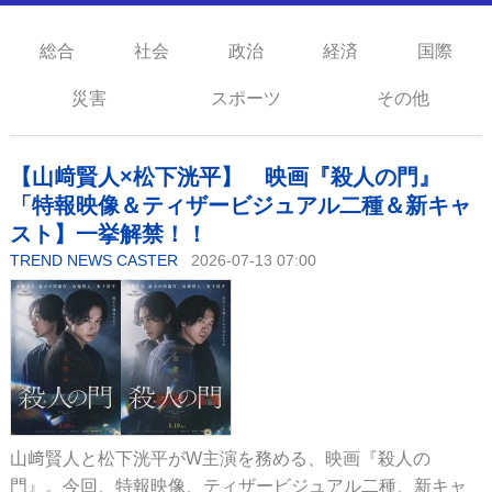
総合
社会
政治
経済
国際
災害
スポーツ
その他
【山﨑賢人×松下洸平】 映画『殺人の門』
「特報映像＆ティザービジュアル二種＆新キャ
スト】一挙解禁！！
TREND NEWS CASTER
2026-07-13 07:00
山﨑賢人と松下洸平がW主演を務める、映画『殺人の
門』。今回、特報映像、ティザービジュアル二種、新キャ