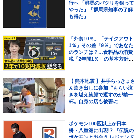
行へ 「群馬のパクリを狙って
やった」「群馬県知事の了解
も得た」
「外食10％」「テイクアウト
1％」その差「9％」であなた
のランチは？…食料品の消費
税「2年間1％」の基本方針を
政府が閣議決定【news23】
【 熊本地震 】井手らっきょさ
ん炊き出しに参加〝もらい泣
きを堪え笑顔で返すのが精一
杯〟自身の店も被害に
ポケモン100匹以上が日本
橋・八重洲に出現!? 『伝説の
ポケモンと出会う レジェンド