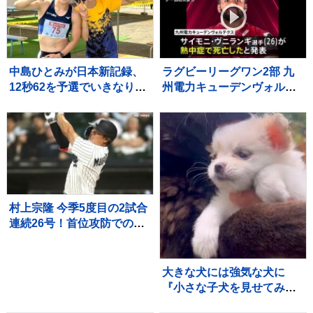
「平和な世界」
中島ひとみが日本新記録、
ラグビーリーグワン2部 九
12秒62を予選でいきなりマ
州電力キューデンヴォルテ
ーク、福部真子の記録を2年
クス 重度の熱中症でサイ
ぶりに更新【陸上・富士北
モニ・ヴニランギ選手が死
麓ワールドトライアル】
亡と発表
村上宗隆 今季5度目の2試合
連続26号！首位攻防での2
戦連発に本拠地ファン大熱
狂、連敗中のチームに勢い
つける
大きな犬には強気な犬に
『小さな子犬を見せてみ
た』結果…守らなければい