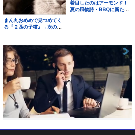
着目したのはアーモンド！
夏の風物詩・BBQに新たな
楽しみ方「グリルピア池袋
まん丸おめめで見つめてく
アーモンドまみれBBQフェ
る『２匹の子猫』→次の瞬
ス」
間…たまらなく可愛い『表
情の変化』に１万いいね
「旦那様ニャイス」「たま
らんすぎる」