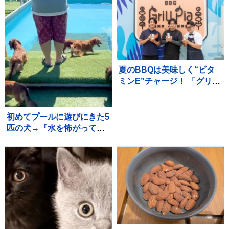
けないと理解している『尊
い光景』が30万再生「愛情
深い」「いい子」
夏のBBQは美味しく“ビタ
ミンE”チャージ！ 「グリル
ピア池袋 アーモンドまみれ
BBQフェス」先行試食会レ
ポート
初めてプールに遊びにきた5
匹の犬→『水を怖がって泳
げないかな』と思っていた
ら…可愛すぎる光景が10万
再生「みんな凄い」「一生
懸命で最高」