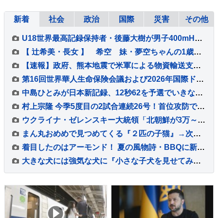
新着
社会
政治
国際
災害
その他
U18世界最高記録保持者・後藤大樹が男子400mHで決勝進出！49秒19の組1着でファイナルへ【U20世界陸上】
【 辻希美・長女 】 希空 妹・夢空ちゃんの1歳誕生日を祝福 「毎日可愛くて可愛くて見るだけで癒されてるよ」 「姉妹で沢山お出かけしたりしようね」
【速報】政府、熊本地震で米軍による物資輸送支援受け入れへ 小泉防衛大臣が発表
第16回世界華人生命保険会議および2026年国際ドラゴン賞（IDA）年次会議が盛大に開催
中島ひとみが日本新記録、12秒62を予選でいきなりマーク、福部真子の記録を2年ぶりに更新【陸上・富士北麓ワールドトライアル】
村上宗隆 今季5度目の2試合連続26号！首位攻防での2戦連発に本拠地ファン大熱狂、連敗中のチームに勢いつける
ウクライナ・ゼレンスキー大統領「北朝鮮が3万～5万人のロシア派兵決定」韓国に協力呼びかけ
まん丸おめめで見つめてくる『２匹の子猫』→次の瞬間…たまらなく可愛い『表情の変化』に１万いいね「旦那様ニャイス」「たまらんすぎる」
着目したのはアーモンド！ 夏の風物詩・BBQに新たな楽しみ方「グリルピア池袋 アーモンドまみれBBQフェス」
大きな犬には強気な犬に『小さな子犬を見せてみた』結果…守らなければいけないと理解している『尊い光景』が30万再生「愛情深い」「いい子」