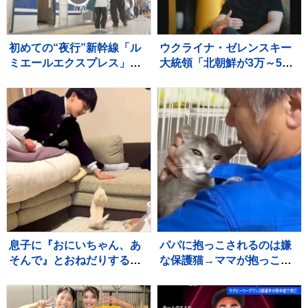
初めての“夜行”新幹線「ル
ウクライナ・ゼレンスキー
ミエールエクスプレス」
大統領「北朝鮮が3万～5万
東京駅を夜に出発し翌朝に
人のロシア派兵決定」韓国
新大阪駅へ ホテル代高騰
に協力呼びかけ
のなかレジャー需要など狙
う
息子に『おにいちゃん、あ
パパに抱っこされるのは嫌
そんで』とおねだりする赤
な保護猫→ママが抱っこし
ちゃん犬→ソファに登れず
てみると…まさかの光景に
にいたら…あまりにも素敵
「めっちゃニヤけたｗ」
な『神対応』が552万再生
「すごいｗｗ」と10万再生