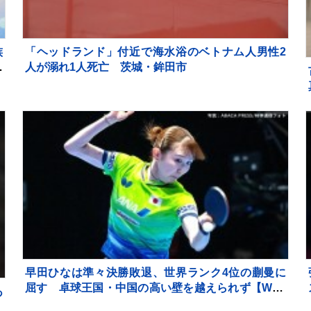
族
「ヘッドランド」付近で海水浴のベトナム人男性2
る
人が溺れ1人死亡 茨城・鉾田市
も
早田ひなは準々決勝敗退、世界ランク4位の蒯曼に
屈す 卓球王国・中国の高い壁を越えられず【WTT
あ
チャンピオンズ横浜】