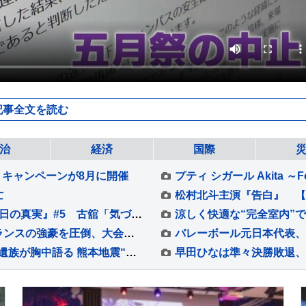
記事全文を読む
治
経済
国際
Y」キャンペーンが8月に開催
プティ シガール Akita ～Fo
亡
古舘佑太郎×山下幸輝×平子祐希 『ルポ・あの日の真実』#5 古舘「気づけば熱く語っていました」
張本智和がストレート勝ちでベスト4進出、フランスの強豪を圧倒、大会連覇まであと2つ【WTTチャンピオンズ横浜】
「ガソリン届けようと…」車中泊で死亡女性の遺族が胸中語る 熊本地震“見えづらい避難者”どう支えるか “要配慮者”避難の現状 子どもの心ケアする医師も【報道特集】