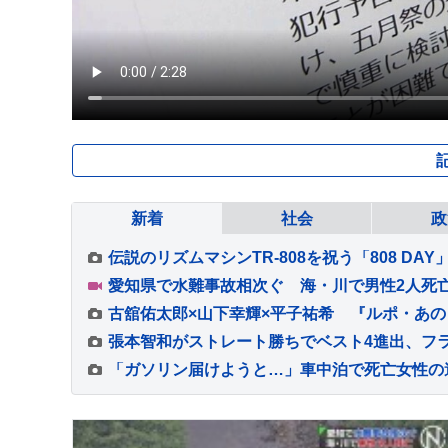
新着
社会
政
伝説のリズムマシンTR-808を祝う「808 DA
愛知県で水難事故相次ぐ 海・川で男性2人死