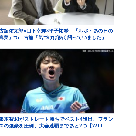
古舘佑太郎×山下幸輝×平子祐希 『ルポ・あの日の
真実』#5 古舘「気づけば熱く語っていました」
張本智和がストレート勝ちでベスト4進出、フラン
スの強豪を圧倒、大会連覇まであと2つ【WTTチャ
ンピオンズ横浜】