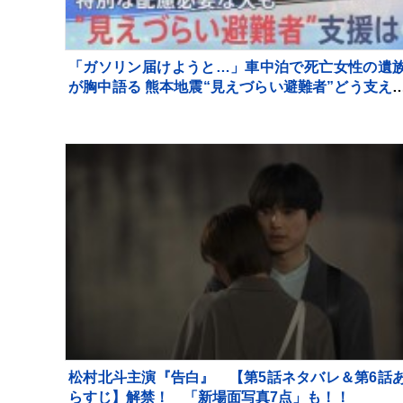
「ガソリン届けようと…」車中泊で死亡女性の遺
が胸中語る 熊本地震“見えづらい避難者”どう支え
か “要配慮者”避難の現状 子どもの心ケアする医師
【報道特集】
松村北斗主演『告白』 【第5話ネタバレ＆第6話
らすじ】解禁！ 「新場面写真7点」も！！