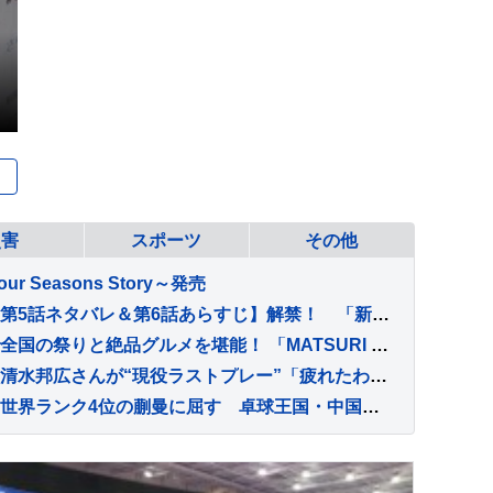
災害
スポーツ
その他
ur Seasons Story～発売
松村北斗主演『告白』 【第5話ネタバレ＆第6話あらすじ】解禁！ 「新場面写真7点」も！！
涼しく快適な“完全室内”で全国の祭りと絶品グルメを堪能！ 「MATSURI JAPAN 2026」
バレーボール元日本代表、清水邦広さんが“現役ラストプレー”「疲れたわ～選手ってすごい」引退記念試合で豪華メンバーも集結
早田ひなは準々決勝敗退、世界ランク4位の蒯曼に屈す 卓球王国・中国の高い壁を越えられず【WTTチャンピオンズ横浜】