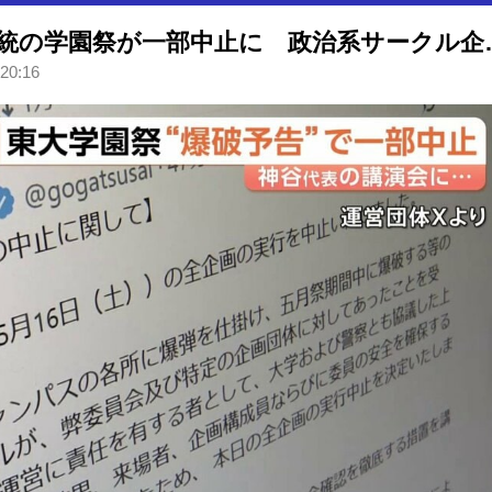
突然の【爆破予告】で…東大伝統の
 20:16