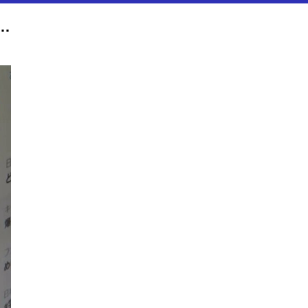
学園祭が一部中止に 政治系サークル企画 参政党・神谷代表の講演会めぐり