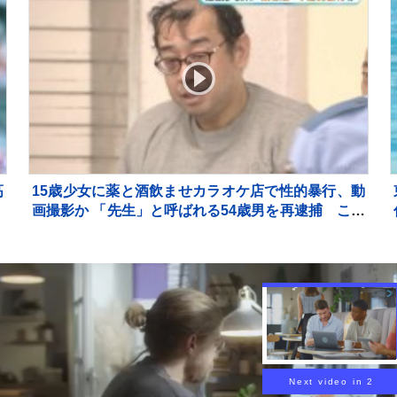
高
15歳少女に薬と酒飲ませカラオケ店で性的暴行、動
号
画撮影か 「先生」と呼ばれる54歳男を再逮捕 これ
までにも同様の事件で2度逮捕