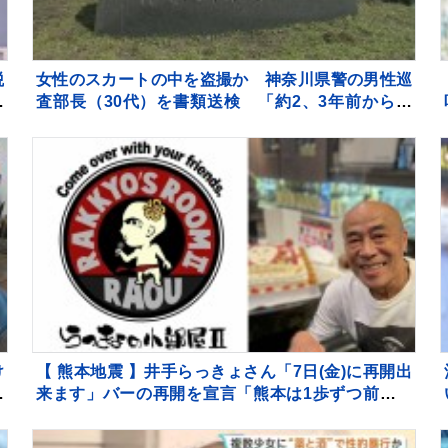
税
女性のスカートの中を盗撮か 神奈川県警の男性巡
い
査部長（30代）を書類送検 「約2、3年前から盗
撮」容疑認める 男性は依願退職
け
【 熊本地震 】井手らっきょさん「7日(金)に再開出
と
来ます」バーの再開を宣言「熊本は1歩ずつ前へ進
も
みます」