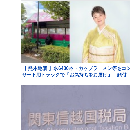
【 熊本地震 】水6480本・カップラーメン等をコ
サート用トラックで「お気持ちをお届け」 顔付
トラックにためらいも〝自分のことを言ってる場
ではない〟