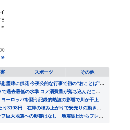
ワイ
TE
X™
00
re
災害
スポーツ
その他
悠仁さま 広島県訪問し原爆慰霊碑に供花 今夜公的な行事で初の“おことば”を述べる予定 戦争の記憶を若い世代の皇族へ 広島訪問は8年ぶり
2025年度の食料自給率37％で過去最低の水準 コメ消費量が落ち込んだことなどが主な原因
ドナウ川の水位低下が深刻 ヨーロッパを襲う記録的熱波の影響で川が干上がり… 一方で思わぬ“歴史的発見”も
コメの平均価格が5キロあたり3198円 在庫の積み上がりで安売りの動き強く
2026年熊本地震 南海トラフ巨大地震への影響はなし 地震翌日からプレート境界で「ゆっくりすべり」観測もプレート境界の固着状態への影響なし