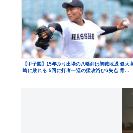
【甲子園】15年ぶり出場の八幡商は初戦敗退 健大
崎に敗れる 5回に打者一巡の猛攻浴び6失点 背番
11久保田が4回1失点好投 9回意地の1点