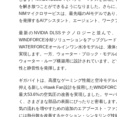
を解き放つことができるようになりました。さらに、N
NIMマイクロサービスは、最先端のAIモデルであ
を発揮するAIアシスタント、エージェント、ワーク
最新のNVIDIA DLSSテクノロジーと並んで、ギ
WINDFORCE冷却ソリューションをアップグレード
WATERFORCEオールインワン水冷モデルは、液
実現します。一方、ウォーター・ブロック・モデルのAOR
ウォーター・ループ構築用に設計されています。ど
性と静音性を発揮します。
ギガバイトは、高度なゲーミング性能と空冷モデル
抑える新しいHawk Fan設計を採用したWINDF
最大53.6%の空気圧の改善を実現しました。サ
く、さまざまな部品の表面にぴったりと密着します。最
気の流れを増やすための追加のエアブースト・ファンを備えたSc
には熱分散を改善するセクション・シンタリング技