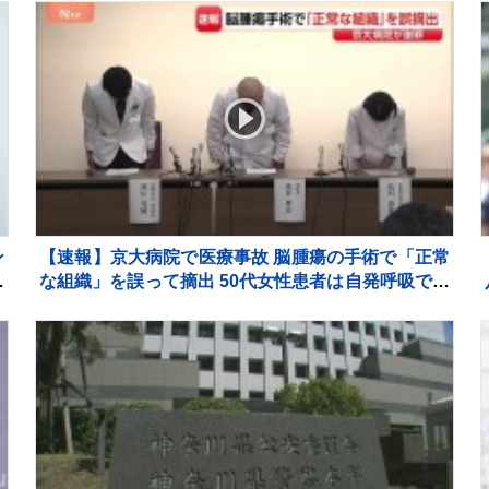
ン
【速報】京大病院で医療事故 脳腫瘍の手術で「正常
き
な組織」を誤って摘出 50代女性患者は自発呼吸でき
合
ず