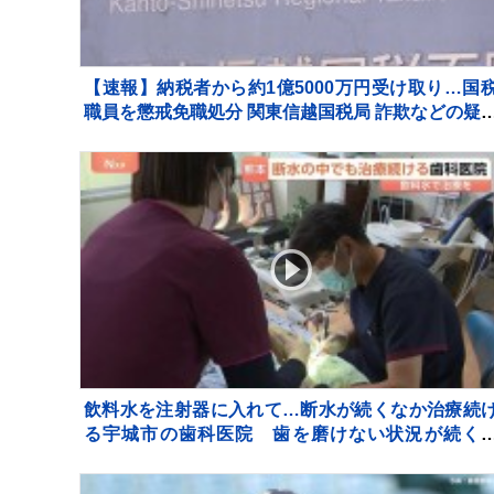
【速報】納税者から約1億5000万円受け取り…国
職員を懲戒免職処分 関東信越国税局 詐欺などの疑
で刑事告発も
飲料水を注射器に入れて…断水が続くなか治療続
る宇城市の歯科医院 歯を磨けない状況が続く
「誤嚥性肺炎」リスク高まり、最悪死亡のケース
【熊本地震から10日】