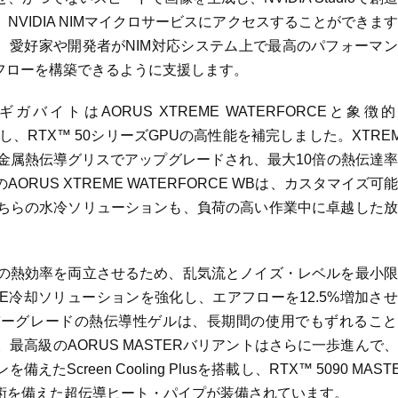
VIDIA NIMマイクロサービスにアクセスすることができま
り、愛好家や開発者がNIM対応システム上で最高のパフォーマ
フローを構築できるように支援します。
ガバイトはAORUS XTREME WATERFORCEと象徴
し、RTX™ 50シリーズGPUの高性能を補完しました。XTRE
体金属熱伝導グリスでアップグレードされ、最大10倍の熱伝達
US XTREME WATERFORCE WBは、カスタマイズ可
ちらの水冷ソリューションも、負荷の高い作業中に卓越した放
の熱効率を両立させるため、乱気流とノイズ・レベルを最小限
ORCE冷却ソリューションを強化し、エアフローを12.5%増加さ
ーバーグレードの熱伝導性ゲルは、長期間の使用でもずれるこ
高級のAORUS MASTERバリアントはさらに一歩進んで
reen Cooling Plusを搭載し、RTX™ 5090 MAST
術を備えた超伝導ヒート・パイプが装備されています。