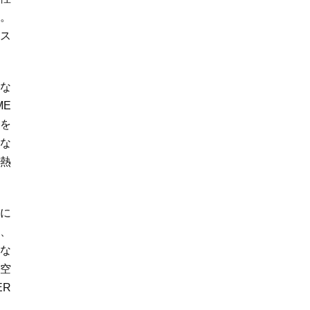
す。
ンス
的な
ME
率を
能な
熱
に
せ、
とな
、空
ER