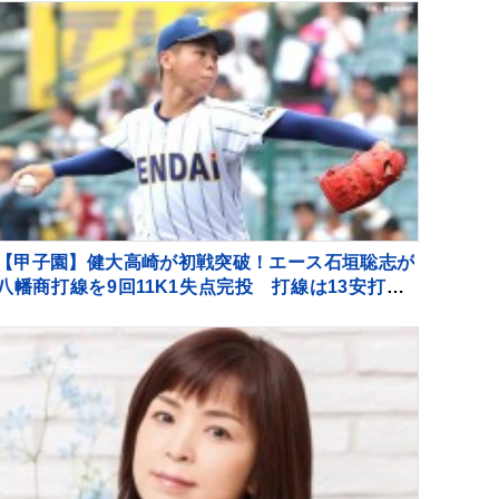
【甲子園】健大高崎が初戦突破！エース石垣聡志が
八幡商打線を9回11K1失点完投 打線は13安打の7
得点の猛攻で快勝