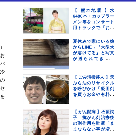
【 熊本地震 】水
6480本・カップラー
メン等をコンサート
用トラックで「お気
持ちをお届け」 顔
付きトラックにため
夏休みで家にいる娘
らいも〝自分のこと
E）
からLINE→『大型犬
を言ってる場合では
が溶けてる』と写真
lお
ない〟
が送られてきてい
ガバ
て…『愛おしい一
枚』に1万いいね「た
の冷
ぷたぷで草」「無防
【 ごみ清掃芸人 】天
の
備ｗｗ」
ぷら油のリサイクル
ンセ
を呼びかけ「凝固剤
を買うお金や有料袋
築を
の地域は油部分のご
みが減るので、節約
にも繋がります
【 がん闘病 】石原詢
よ！」【マシンガン
子 抗がん剤治療後
ズ滝沢】
の副作用を吐露「ま
まならない事が増え
ては来てます」