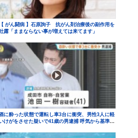
【 がん闘病 】石原詢子 抗がん剤治療後の副作用を
吐露「ままならない事が増えては来てます」
酒に酔った状態で運転し車3台に衝突、男性3人に軽
いけがをさせた疑いで41歳の男逮捕 呼気から基準値
超のアルコール検出 千葉・東関東道