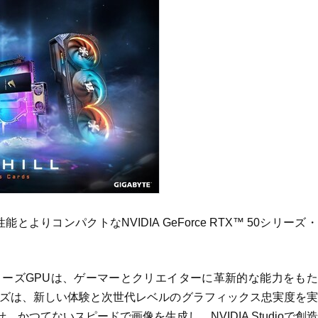
よりコンパクトなNVIDIA GeForce RTX™ 50シリーズ
RTX™ 50シリーズGPUは、ゲーマーとクリエイターに革新的な能力をも
リーズは、新しい体験と次世代レベルのグラフィックス忠実度を
せ、かつてないスピードで画像を生成し、NVIDIA Studioで創