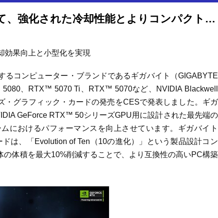
ギガバイト、CES 2025において、強化された冷却性能とよりコンパクトなNVIDIA GeForce RTX™ 50シリーズ・グラフィックス・カードを発表
却効果向上と小型化を実現
世界をリードするコンピューター・ブランドであるギガバイト（GIGABYT
5080、RTX™ 5070 Ti、RTX™ 5070など、NVIDIA Blackwel
 50シリーズ・グラフィック・カードの発売をCESで発表しました。ギ
 GeForce RTX™ 50シリーズGPU用に設計された最先端
ームにおけるパフォーマンスを向上させています。ギガバイト
ドは、「Evolution of Ten（10の進化）」という製品設計コ
体の体積を最大10%削減することで、より互換性の高いPC構