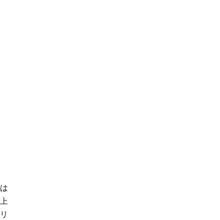
は
以上
リ