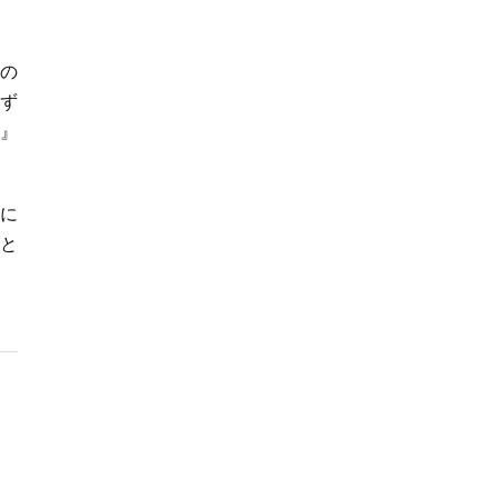
の
ず
』
に
と