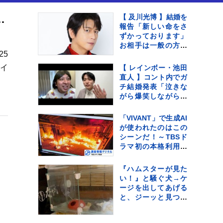
スピ」でストレスフリーなリスニング体験を
【 及川光博 】結婚を
報告「新しい命をさ
ずかっております」
お相手は一般の方
25
〝今後も俳優として
ミッチーとして精
のイ
【 レインボー・池田
進〟【 コメント全文
直人 】コント内でガ
】
チ結婚発表「泣きな
がら爆笑しながらよ
くわかんない」お相
手はフリーアナウン
「VIVANT」で生成AI
サー・佐藤佳奈さ
が使われたのはこの
ん ジャンボたかお
シーンだ！～TBSド
大祝福
ラマ初の本格利用～
【調査情報デジタ
ル】
『ハムスターが見た
い！』と騒ぐ犬→ケ
ージを出してあげる
と、ジーッと見つめ
て…人間の子どもの
ような光景に反響