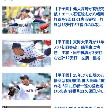
【甲子園】健大高崎が初戦突
破！エース石垣聡志が八幡商
打線を9回11K1失点完投 打
線は13安打の7得点の猛攻で
快勝
【甲子園】東海大甲府が11年
ぶり初戦突破！鶴岡東に快
勝 主将・田中楓真が3安打
など計12安打 左腕・熊谷晄
→エース村尾竜弦の好継投
【甲子園】15年ぶり出場の八
幡商は初戦敗退 健大高崎に敗
れる 5回に打者一巡の猛攻浴
び6失点 背番号11久保田が4回
1失点好投 9回意地の1点