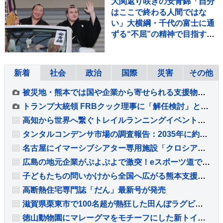
大関返り咲きの安青錦「自分
はここで終わる人間ではな
い」大横綱・千代の富士に通
ずる“不屈”の精神で目指すは
「一番上の番付」【大相撲】
新着
社会
政治
国際
災害
その他
被災地・熊本では国や企業から寄せられる支援物資の仕分け作業続く 熊本地震2回目の週末
トランプ大統領 FRBクック理事に「解任検討」と通知 最高裁で「即時解任無効」判断受けるも改めて解任図る
高知から世界へ繋ぐトレイルランニングイベント「BUDO × MJ dojo KOCHI TRAIL SESSION 2026」開催
タンタルコンデンサ市場の調査報告：2035年に約27億米ドル規模へ拡大予測
名古屋にイマーシブシアター専用施設「クロシアハウス」をオープンへ
広島の地元企業がぷよぷよで激突！eスポーツ道で企業対抗大会を放送
子どもたちの問いかけから全国へ広がる熊本支援チャリティーワークショップ
高断熱住宅専門誌「だん」最新号が発売
滋賀県栗東市で100名超が熱狂した田んぼラグビーと里山保全の取り組み
徳山動物園にマレーグマをモチーフにした新トイレが完成