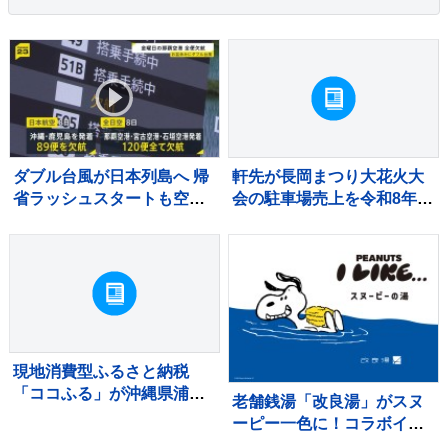
ダブル台風が日本列島へ 帰
軒先が長岡まつり大花火大
省ラッシュスタートも空の
会の駐車場売上を令和8年熊
便は欠航相次ぐ 沖縄では
本地震の被災地へ寄付
「持病の薬」「血圧測定
器」を避難所に持ち込む高
齢者も 週明け15号も本州
へ【news23】
現地消費型ふるさと納税
「ココふる」が沖縄県浦添
老舗銭湯「改良湯」がスヌ
市で開始
ーピー一色に！コラボイベ
ント『スヌーピーの湯』開