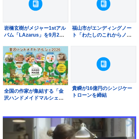
岩橋玄樹がメジャー1stアル
福山市がエンディングノー
バム「LAzarus」を9月2日
ト「わたしのこれからノー
にリリース
ト」を作成 相談窓口も設
置
貴瞬が16億円のシンジケー
全国の作家が集結する「金
トローンを締結
沢ハンドメイドマルシェ
2026」が10月に開催