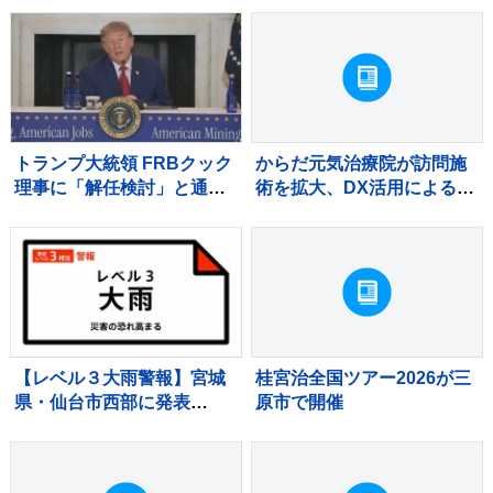
催
トランプ大統領 FRBクック
からだ元気治療院が訪問施
理事に「解任検討」と通
術を拡大、DX活用による見
知 最高裁で「即時解任無
守りとノウハウ共有を強化
効」判断受けるも改めて解
任図る
【レベル３大雨警報】宮城
桂宮治全国ツアー2026が三
県・仙台市西部に発表
原市で開催
03:12時点