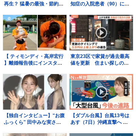
再生？ 猛暑の最強・節約野
知症の入院患者（90）に暴
菜「空心菜」に注目【Nス
行しけがをさせたか 看護助
タ】
手の男（30）を逮捕 千葉県
警
【 ティモンディ・高岸宏行
東京23区で家賃が過去最高
】離婚報告後にインスタ開
値を更新 住まい探しの苦
設「娘をハグで鼓舞！」
悩に居酒屋は家賃値上げで
〝鼓舞〟投稿連投中 「ど
苦渋の決断も…
んな病院の薬よりも、特効
薬がありそうなお父さんの
ハグ」
【独自インタビュー】“お腹
【ダブル台風】台風13号は
ふっくら” 田中みな実さ
あす（7日）沖縄直撃へ 熊
ん 結婚・妊娠発表後初
本への影響は？ 台風15号は
“プライベートな時間” は？
いつ？どこに接近？【Nス