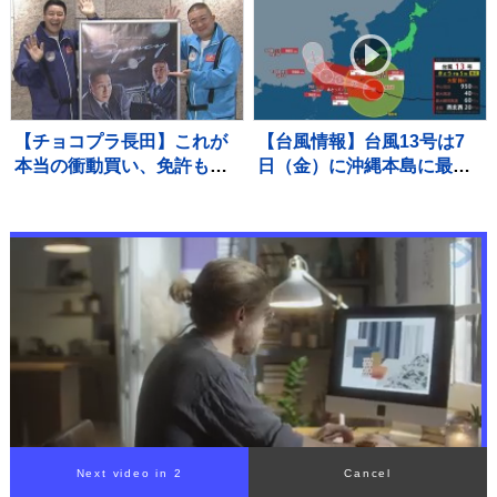
タ解説】
【チョコプラ長田】これが
【台風情報】台風13号は7
本当の衝動買い、免許も無
日（金）に沖縄本島に最接
いのにバイク2台購入 ロケ
近 最大瞬間風速は60メー
終わりに立ち寄ったバイク
トル予想も 速度落とし影
屋で
響長期化か…被災地・熊本
でも風が強まるおそれ【8月
7日あすの天気】
Next video in 1
Cancel