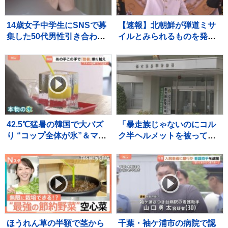
14歳女子中学生にSNSで募
【速報】北朝鮮が弾道ミサ
集した50代男性引き合わせ
イルとみられるものを発
わいせつな行為させた疑
射 防衛省
い 無職の男（35）を逮
捕 少女に“パパ活”斡旋繰
り返したか 警視庁
42.5℃猛暑の韓国で大バズ
「暴走族じゃないのにコル
り “コップ全体が氷”＆マイ
ク半ヘルメットを被って
ナス5℃の極寒部屋 酷暑ビ
た」と因縁をつけて暴行
ジネスの最前線を取材
少年らと父親を傷害の疑い
で逮捕
ほうれん草の半額で茎から
千葉・袖ケ浦市の病院で認