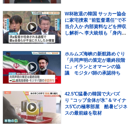
W杯敗退の韓国 サッカー協会
に家宅捜索 “前監督選任”で不
当介入か 内部資料などを押収
し解析へ 李大統領も「身内重
視の人事の失敗だ」と痛烈批
判
ホルムズ海峡の新航路めぐり
「共同声明の策定が最終段階
に」イランとオマーンの協
議 モジタバ師の承認待ち
42.5℃猛暑の韓国で大バズ
り “コップ全体が氷”＆マイナ
ス5℃の極寒部屋 酷暑ビジネ
スの最前線を取材