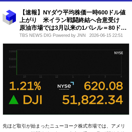
【速報】NYダウ平均株価一時600ドル値
上がり 米イラン戦闘終結へ合意受け
原油市場では3月以来の1バレル＝80ドル
以下に ホルムズ海峡開放期待
TBS NEWS DIG Powered by JNN
2026-06-15 22:51
先ほど取引が始まったニューヨーク株式市場では、アメリ