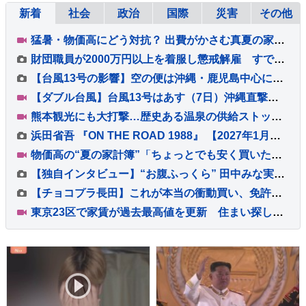
新着
社会
政治
国際
災害
その他
猛暑・物価高にどう対抗？ 出費がかさむ真夏の家計簿…教えて！みんなの節約術、おうちで「おでかけ気分」を味わえる楽しみ方【Nスタ解説】
財団職員が2000万円以上を着服し懲戒解雇 すでに全額を弁済 宇都宮市
【台風13号の影響】空の便は沖縄・鹿児島中心に欠航多数 ANA・JALで7日･8日の欠航すでに計450便超 のべ7万5000人ほどに影響 6日午後8時現在
【ダブル台風】台風13号はあす（7日）沖縄直撃へ、台風15号お盆休み前半に北日本～東日本に接近するおそれ【Nスタ解説】
熊本観光にも大打撃…歴史ある温泉の供給ストップ 休業相次ぐ、深刻被害と長引く避難 復旧・支援は【地震発生から10日】【Nスタ解説】
浜田省吾 『ON THE ROAD 1988』 【2027年1月】全国映画館にて公開決定！ 「キービジュアル」も解禁！！
物価高の“夏の家計簿”「ちょっとでも安く買いたい」ギフト食品解体セールには長蛇の列が 節約術は「特売日を狙って」「お泊まりディズニーから日帰りに」
【独自インタビュー】“お腹ふっくら” 田中みな実さん 結婚・妊娠発表後初 “プライベートな時間” は？
【チョコプラ長田】これが本当の衝動買い、免許も無いのにバイク2台購入 ロケ終わりに立ち寄ったバイク屋で
東京23区で家賃が過去最高値を更新 住まい探しの苦悩に居酒屋は家賃値上げで苦渋の決断も…