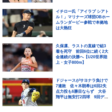
イチロー氏「アイラブ シアト
ル！」マリナーズ球団OBホー
ムランダービー参戦で本拠地
は大熱狂
久保凛、ラストの直線で組3
着を死守 前回6位に続く2大
会連続の決勝へ【U20世界陸
上・女子800m】
ドジャースがサヨナラ負けで
7連敗 佐々木朗希は6回2失
点力投も6勝目ならず 大谷
翔平は無安打2四球 9回ディ
アスが2ラン被弾