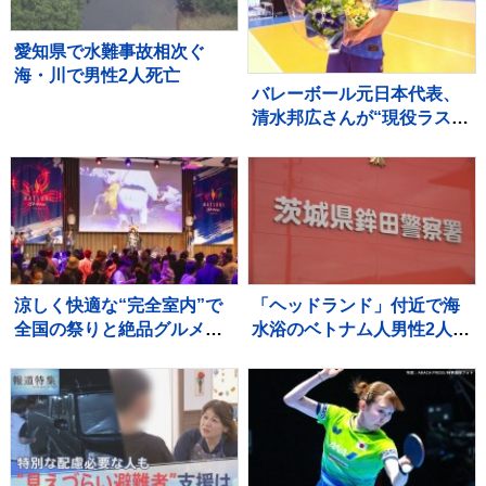
愛知県で水難事故相次ぐ
海・川で男性2人死亡
バレーボール元日本代表、
清水邦広さんが“現役ラスト
プレー”「疲れたわ～選手っ
てすごい」引退記念試合で
豪華メンバーも集結
涼しく快適な“完全室内”で
「ヘッドランド」付近で海
全国の祭りと絶品グルメを
水浴のベトナム人男性2人が
堪能！ 「MATSURI JAPAN
溺れ1人死亡 茨城・鉾田市
2026」