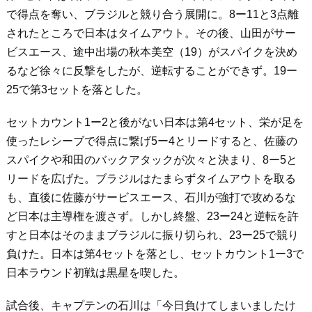
で得点を奪い、ブラジルと競り合う展開に。8ー11と3点離
されたところで日本はタイムアウト。その後、山田がサー
ビスエース、途中出場の秋本美空（19）がスパイクを決め
るなど徐々に反撃をしたが、逆転することができず。19ー
25で第3セットを落とした。
セットカウント1ー2と後がない日本は第4セット、栄が足を
使ったレシーブで得点に繋げ5ー4とリードすると、佐藤の
スパイクや和田のバックアタックが次々と決まり、8ー5と
リードを広げた。ブラジルはたまらずタイムアウトを取る
も、直後に佐藤がサービスエース、石川が強打で攻めるな
ど日本は主導権を渡さず。しかし終盤、23ー24と逆転を許
すと日本はそのままブラジルに振り切られ、23ー25で競り
負けた。日本は第4セットを落とし、セットカウント1ー3で
日本ラウンド初戦は黒星を喫した。
試合後、キャプテンの石川は「今日負けてしまいましたけ