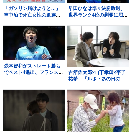
「ガソリン届けようと…」
早田ひなは準々決勝敗退、
車中泊で死亡女性の遺族が
世界ランク4位の蒯曼に屈
胸中語る 熊本地震“見えづ
す 卓球王国・中国の高い
らい避難者”どう支えるか
壁を越えられず【WTTチャ
“要配慮者”避難の現状 子ど
ンピオンズ横浜】
もの心ケアする医師も【報
道特集】
張本智和がストレート勝ち
古舘佑太郎×山下幸輝×平子
でベスト4進出、フランスの
祐希 『ルポ・あの日の真
強豪を圧倒、大会連覇まで
実』#5 古舘「気づけば熱
あと2つ【WTTチャンピオ
く語っていました」
ンズ横浜】