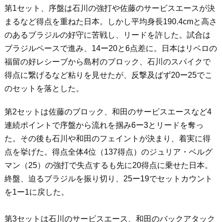
第1セット、序盤は石川の強打や佐藤のサービスエースが決
まるなど得点を重ねた日本。しかし平均身長190.4cmと高さ
のあるブラジルの好守に苦戦し、リードを許した。試合は
ブラジルペースで進み、14ー20と6点差に。日本はリベロの
福留の好レシーブから島村のブロック、石川のスパイクで
得点に繋げるなど粘りを見せたが、反撃及ばず20ー25でこ
のセットを落とした。
第2セットは佐藤のブロック、和田のサービスエースなど4
連続ポイントで序盤から流れを掴み6ー3とリードを奪っ
た。その後も石川や和田のフェイントが決まり、着実に得
点を挙げた。得点全体4位（137得点）のジュリア・ベルグ
マン（25）の強打で失点するも先に20得点に乗せた日本。
終盤、迫るブラジルを振り切り、25ー19でセットカウント
を1ー1に戻した。
第3セットは石川のサービスエース、和田のバックアタック