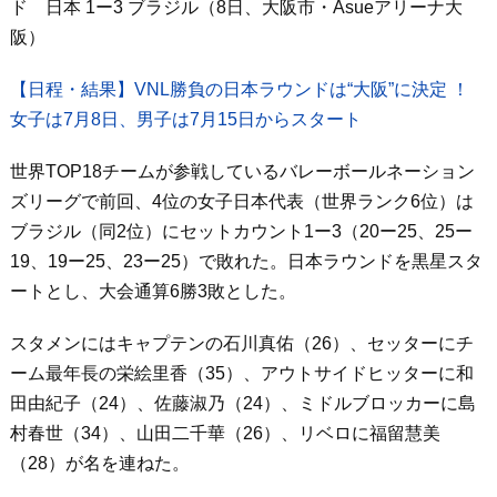
ド 日本 1ー3 ブラジル（8日、大阪市・Asueアリーナ大
阪）
【日程・結果】VNL勝負の日本ラウンドは“大阪”に決定 ！
女子は7月8日、男子は7月15日からスタート
世界TOP18チームが参戦しているバレーボールネーション
ズリーグで前回、4位の女子日本代表（世界ランク6位）は
ブラジル（同2位）にセットカウント1ー3（20ー25、25ー
19、19ー25、23ー25）で敗れた。日本ラウンドを黒星スタ
ートとし、大会通算6勝3敗とした。
スタメンにはキャプテンの石川真佑（26）、セッターにチ
ーム最年長の栄絵里香（35）、アウトサイドヒッターに和
田由紀子（24）、佐藤淑乃（24）、ミドルブロッカーに島
村春世（34）、山田二千華（26）、リベロに福留慧美
（28）が名を連ねた。