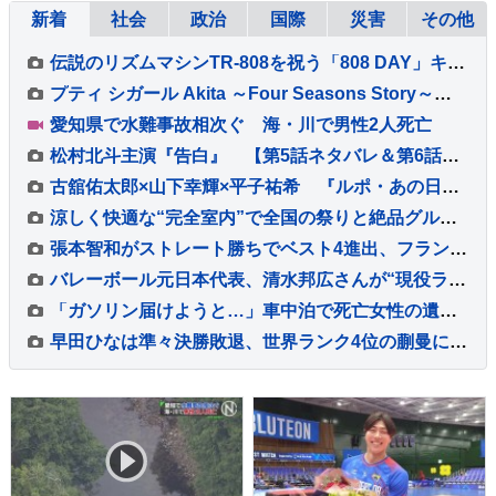
新着
社会
政治
国際
災害
その他
伝説のリズムマシンTR-808を祝う「808 DAY」キャンペーンが8月に開催
プティ シガール Akita ～Four Seasons Story～発売
愛知県で水難事故相次ぐ 海・川で男性2人死亡
松村北斗主演『告白』 【第5話ネタバレ＆第6話あらすじ】解禁！ 「新場面写真7点」も！！
古舘佑太郎×山下幸輝×平子祐希 『ルポ・あの日の真実』#5 古舘「気づけば熱く語っていました」
涼しく快適な“完全室内”で全国の祭りと絶品グルメを堪能！ 「MATSURI JAPAN 2026」
張本智和がストレート勝ちでベスト4進出、フランスの強豪を圧倒、大会連覇まであと2つ【WTTチャンピオンズ横浜】
バレーボール元日本代表、清水邦広さんが“現役ラストプレー”「疲れたわ～選手ってすごい」引退記念試合で豪華メンバーも集結
「ガソリン届けようと…」車中泊で死亡女性の遺族が胸中語る 熊本地震“見えづらい避難者”どう支えるか “要配慮者”避難の現状 子どもの心ケアする医師も【報道特集】
早田ひなは準々決勝敗退、世界ランク4位の蒯曼に屈す 卓球王国・中国の高い壁を越えられず【WTTチャンピオンズ横浜】