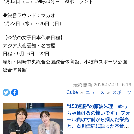
7月12日（日）19時20分～ vsポーランド
◆決勝ラウンド：マカオ
7月22日（水）～26日（日）
【今後の女子日本代表日程】
アジア大会愛知・名古屋
日程：9月16日～22日
場所：岡崎中央総合公園総合体育館、小牧市スポーツ公園
総合体育館
最終更新 2026-07-09 16:19
Cube
ニュース
スポーツ
“153連勝”の藤波朱理「めっ
ちゃ負けるの怖いです」 フォ
ール負け寸前から掴んだ栄光
と、石川佳純に語った本音
【バース・デイ】