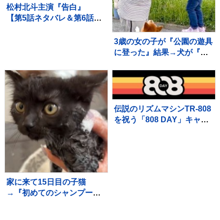
松村北斗主演『告白』
【第5話ネタバレ＆第6話あ
らすじ】解禁！ 「新場面
写真7点」も！！
3歳の女の子が『公園の遊具
に登った』結果→犬が『高
い所で危ない』と心配し
て…愛を感じる行動に反響
「守ろうとしてる」「優し
いお姉さん」
伝説のリズムマシンTR-808
を祝う「808 DAY」キャン
ペーンが8月に開催
家に来て15日目の子猫
→『初めてのシャンプー』
に挑戦した結果…微笑まし
い光景に「めちゃめちゃい