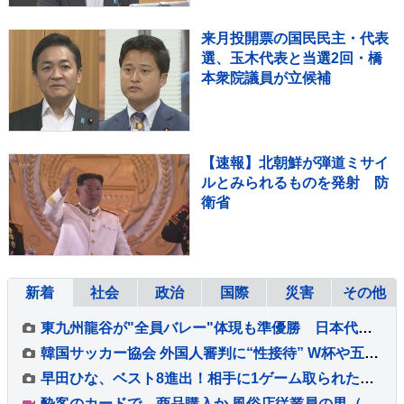
来月投開票の国民民主・代表
選、玉木代表と当選2回・橋
本衆院議員が立候補
【速報】北朝鮮が弾道ミサイ
ルとみられるものを発射 防
衛省
新着
社会
政治
国際
災害
その他
東九州龍谷が"全員バレー"体現も準優勝 日本代表・忠願寺莉桜「国体と春高では絶対リベンジしたい」【インターハイ】
韓国サッカー協会 外国人審判に“性接待” W杯や五輪の予選、2011年から約1年間で10人余に対し JNN報告書入手
早田ひな、ベスト8進出！相手に1ゲーム取られたものの圧巻の強打で相手を撃破【WTTチャンピオンズ横浜】
酔客のカードで…商品購入か 風俗店従業員の男（23）逮捕「店の料金決済でクレカ返さずに持っていた」自宅からは他人名義のクレカ複数枚 警視庁