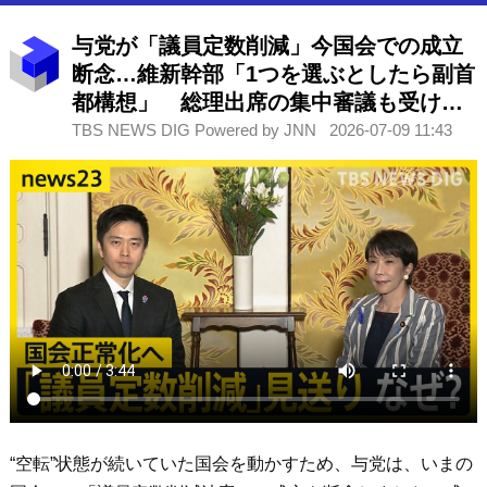
与党が「議員定数削減」今国会での成立
断念…維新幹部「1つを選ぶとしたら副首
都構想」 総理出席の集中審議も受け入
れ国会正常化へ【news23】
TBS NEWS DIG Powered by JNN
2026-07-09 11:43
“空転”状態が続いていた国会を動かすため、与党は、いまの