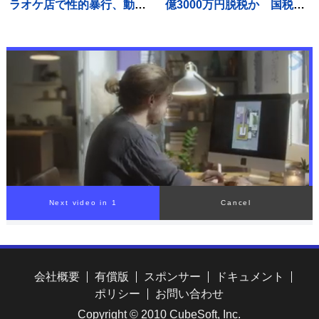
ラオケ店で性的暴行、動画
億3000万円脱税か 国税職
撮影か 「先生」と呼ばれる
員（25）を懲戒免職処分
54歳男を再逮捕 これまで
過去には納税者から約1億
にも同様の事件で2度逮捕
5000万円受け取りも 詐欺な
どの疑いで刑事告発
00:00
/
01:31
会社概要
有償版
スポンサー
ドキュメント
ポリシー
お問い合わせ
Copyright © 2010 CubeSoft, Inc.