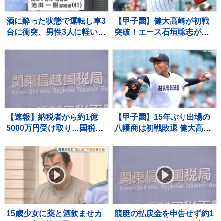
酒に酔った状態で運転し車3
【甲子園】健大高崎が初戦
台に衝突、男性3人に軽いけ
突破！エース石垣聡志が八
がをさせた疑いで41歳の男
幡商打線を9回11K1失点完
逮捕 呼気から基準値超のア
投 打線は13安打の7得点
ルコール検出 千葉・東関東
の猛攻で快勝
道
【速報】納税者から約1億
【甲子園】15年ぶり出場の
5000万円受け取り…国税職
八幡商は初戦敗退 健大高崎
員を懲戒免職処分 関東信越
に敗れる 5回に打者一巡の
国税局 詐欺などの疑いで刑
猛攻浴び6失点 背番号11久
事告発も
保田が4回1失点好投 9回意
地の1点
15歳少女に薬と酒飲ませカ
競艇の払戻金を申告せず約1