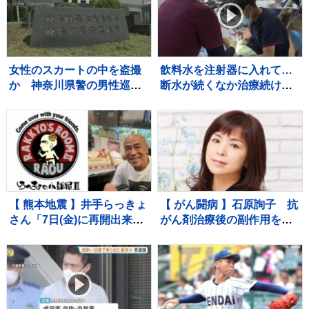
ことを言ってる場合ではな
い〟
女性のスカートの中を盗撮
飲料水を注射器に入れて…
か 神奈川県警の男性巡査
断水が続くなか治療続ける
部長（30代）を書類送検
宇城市の歯科医院 歯を磨
「約2、3年前から盗撮」容
けない状況が続くと「誤嚥
疑認める 男性は依願退職
性肺炎」リスク高まり、最
悪死亡のケースも【熊本地
震から10日】
【 熊本地震 】井手らっきょ
【 がん闘病 】石原詢子 抗
さん「7日(金)に再開出来ま
がん剤治療後の副作用を吐
す」バーの再開を宣言「熊
露「ままならない事が増え
本は1歩ずつ前へ進みます」
ては来てます」