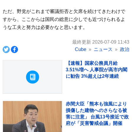
ただ、野党がこれまで審議拒否と欠席を続けてきたわけで
すから、ここからは国民の総意に少しでも近づけられるよ
うな工夫と努力は必要かなと思います。
最終更新 2026-07-09 11:43
Cube
ニュース
政治
【速報】国家公務員月給
3.51%増へ 人事院が高市内閣
に勧告 3%超えは2年連続
赤間大臣「熊本も強風により
損傷した建物へのさらなる被
害に注意」 台風13号接近で政
府が「災害警戒会議」開催