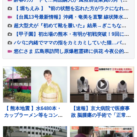
【 堀ちえみ 】〝前の状態を忘れた方がラクになれた〟「約7年と半年」舌がん手術を振り返り「健康でいられればそれでヨシ！」前を向く
【台風13号最新情報】沖縄・奄美を直撃 線状降水帯発生のおそれも 台風の動き遅くあす8日にかけても影響長引く見込み
超大型犬が『初めて靴を履いた』結果→ぎこちない歩き方になってしまい…可愛くて面白い『動き』に反響「ドタドタアンヨが可愛い」「お利口さん」
【甲子園】初出場の熊本・有明が初戦突破！9回に永田晴輝が“土壇場”逆転打 立命館宇治破り聖地で初白星
パパに内緒でママの指をカミカミしていた猫…バレそうになって見せた『まさかの表情』に23万いいね「なんちゅー顔ｗ」「浮気がバレた瞬間ｗ」
悠仁さま 広島県訪問し原爆慰霊碑に供花 今夜公的な行事で初の“おことば”を述べる予定 戦争の記憶を若い世代の皇族へ 広島訪問は8年ぶり
【 熊本地震 】水6480本・
【速報】京大病院で医療事
カップラーメン等をコンサ
故 脳腫瘍の手術で「正常な
ート用トラックで「お気持
組織」を誤って摘出 50代女
ちをお届け」 顔付きトラ
性患者は自発呼吸できず
ックにためらいも〝自分の