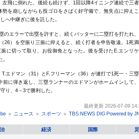
、左飛に倒れた。後続も続けず、1回以降4イニング連続で三
体勢を崩しながらも投ゴロをさばく好守備で、無失点に抑えこ
越しへ中継ぎに後を託した。
に三塁のエラーで出塁を許すと、続くバッターに二塁打を打たれ
（26）を空振り三振に抑えると、続く打者を申告敬遠。1死
り三振に切って取り、お役御免となった。後を受けたE.エンリ
た。
.エドマン（31）とF.フリーマン（36）が連打で1死一・三
が中前に弾き返し、三塁ランナーのエドマンがホームインして
守り、4－3で勝利した。
最終更新 2026-07-09 14:
be
ニュース
スポーツ
TBS NEWS DIG Powered by J
治
経済
国際