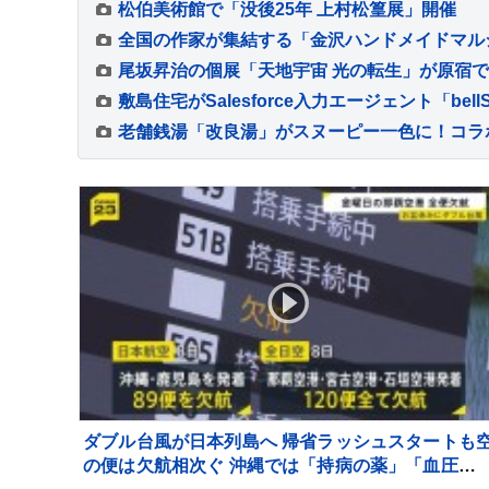
松伯美術館で「没後25年 上村松篁展」開催
全国の作家が集結する「金沢ハンドメイドマルシ
尾坂昇治の個展「天地宇宙 光の転生」が原宿
ダブル台風が日本列島へ 帰省ラッシュスタートも
の便は欠航相次ぐ 沖縄では「持病の薬」「血圧測