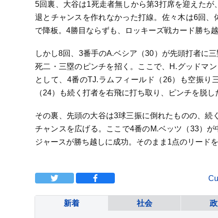
5回裏、大谷は1死走者無しから第3打席を迎えたが
退とチャンスを作れなかった打線。佐々木は6回、
で降板。4勝目ならずも、ロッキーズ戦カード勝ち
しかし8回、3番手のA.ベシア（30）が先頭打者
死二・三塁のピンチを招く。ここで、H.グッドマン
として、4番のTJ.ラムフィールド（26）も空振
（24）も続く打者を右飛に打ち取り、ピンチを脱し
その裏、先頭の大谷は3球三振に倒れたものの、続くT
チャンスを広げる。ここで4番のM.ベッツ（33）
ジャースが勝ち越しに成功。そのまま1点のリードを
Cu
新着
社会
政