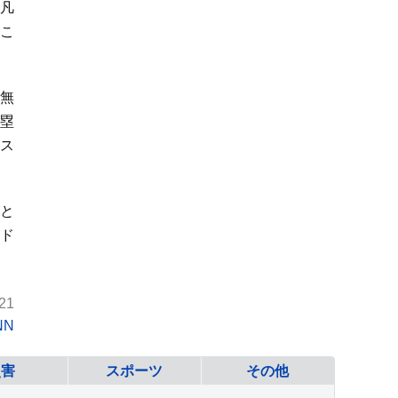
者凡
こ
、無
満塁
ケス
塁と
、ド
21
NN
災害
スポーツ
その他