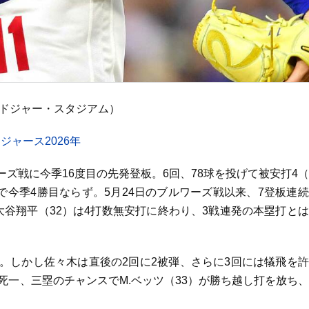
、ドジャー・スタジアム）
ャース2026年
ズ戦に今季16度目の先発登板。6回、78球を投げて被安打4
で今季4勝目ならず。5月24日のブルワーズ戦以来、7登板連
大谷翔平（32）は4打数無安打に終わり、3戦連発の本塁打と
。しかし佐々木は直後の2回に2被弾、さらに3回には犠飛を
死一、三塁のチャンスでM.ベッツ（33）が勝ち越し打を放ち