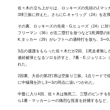
佐々木の立ち上がりは、ロッキーズの先頭のJ.マッカ
3球三振に抑えた。さらにC.キャリッグ（24）を
その裏、ロッキーズの先発・G.ヒューズ（24）に対
フリーマン（36）が左二塁打を放つなど1死満塁の
K.タッカー（29）がレフトへの適時打を放ち、3ー
3点の援護をもらった佐々木だが2回、1死走者無しか
連続被弾となるソロを許すと、7番・E.ジュリエン（
れた。
2回裏、大谷の第2打席は空振り三振。1点リードで
に中犠飛を許し3ー3の同点に追いつかれた。
中盤に入り4回、佐々木は無死二、三塁のピンチを
ら1番・マッカーシーの痛烈な投直を好捕するなど