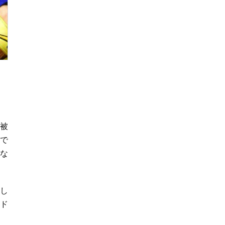
上の番付」【大相
撲】
（被
続で
はな
許し
、ド