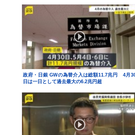
器」を避難所に持ち込む高齢者も 週明け15号も
州へ【news23】
政府・日銀 GWの為替介入は総額11.7兆円 4月3
日は一日として過去最大の6.2兆円超