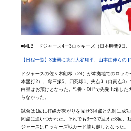
■MLB ドジャース4ー3ロッキーズ（日本時間9日
【日程一覧】3連覇に挑む大谷翔平、山本由伸らのドジ
ドジャースの佐々木朗希（24）が本拠地でのロッキー
本塁打2）、奪三振5、四死球1、失点3（自責点3）
白星はお預けとなった。“1番・DH”で先発出場した
らなかった。
試合は1回に打線が繋がりを見せ3得点と先制に成功
同点に追いつかれた。それでも3ー3で迎えた8回、1
ジャースはロッキーズ戦カード勝ち越しとなった。