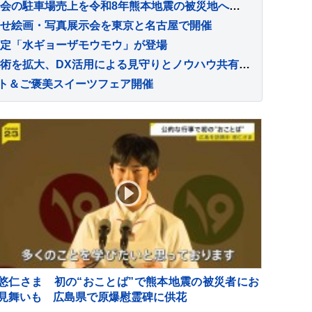
軒先が長岡まつり大花火大会の駐車場売上を令和8年熊本地震の被災地へ寄付
せ絵画・写真展示会を東京と名古屋で開催
定「水ギョーザモウモウ」が登場
からだ元気治療院が訪問施術を拡大、DX活用による見守りとノウハウ共有を強化
ント＆ご褒美スイーツフェア開催
悠仁さま 初の“おことば”で熊本地震の被災者にお
見舞いも 広島県で原爆慰霊碑に供花