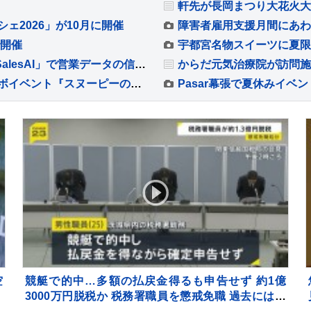
ェ2026」が10月に開催
障害者雇用支援月間にあわ
で開催
宇都宮名物スイーツに夏限
敷島住宅がSalesforce入力エージェント「bellSalesAI」で営業データの信頼性を向上
老舗銭湯「改良湯」がスヌーピー一色に！コラボイベント『スヌーピーの湯』開催
Pasar幕張で夏休みイベ
空
競艇で的中…多額の払戻金得るも申告せず 約1億
定
3000万円脱税か 税務署職員を懲戒免職 過去には納