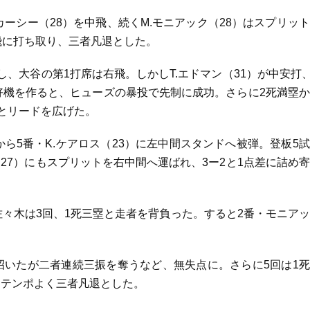
ーシー（28）を中飛、続くM.モニアック（28）はスプリッ
左飛に打ち取り、三者凡退とした。
し、大谷の第1打席は右飛。しかしT.エドマン（31）が中安打、
好機を作ると、ヒューズの暴投で先制に成功。さらに2死満塁
0とリードを広げた。
ら5番・K.ケアロス（23）に左中間スタンドへ被弾。登板5
27）にもスプリットを右中間へ運ばれ、3ー2と1点差に詰め
佐々木は3回、1死三塁と走者を背負った。すると2番・モニア
招いたが二者連続三振を奪うなど、無失点に。さらに5回は1
、テンポよく三者凡退とした。