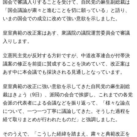
国会で審議入りすることを受けて、自民党の麻生副総裁は
「国会議論が粛々と進むことを切に願っている」と語り、
いまの国会での成立に改めて強い意欲を示しました。
皇室典範の改正案はあす、衆議院の議院運営委員会で審議
入りします。
立憲民主党が反対する方針ですが、中道改革連合が付帯決
議案の修正を前提に賛成することを決めていて、改正案は
あす中に本会議でも採決される見通しとなっています。
皇室典範の改正に強い意欲を示してきた自民党の麻生副総
裁はきょう（9日）、派閥の会合で挨拶し、これまでの各党
会派の代表者による会議などを振り返って、「様々な論点
について、一つ一つ丁寧に議論してきた。そうした過程を
経て取りまとめが行われたものだ」と強調しました。
そのうえで、「こうした経緯を踏まえ、粛々と典範改正を