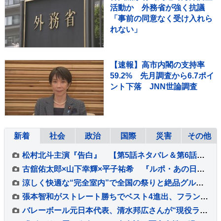
活動か 外務省が強く抗議
「事前の同意なく受け入れら
れない」
【速報】高市内閣の支持率
59.2% 先月調査から6.7ポイ
ント下落 JNN世論調査
新着
社会
政治
国際
災害
その他
松村北斗主演『告白』 【第5話ネタバレ＆第6話あらすじ】解禁！ 「新場面写真7点」も！！
古舘佑太郎×山下幸輝×平子祐希 『ルポ・あの日の真実』#5 古舘「気づけば熱く語っていました」
涼しく快適な“完全室内”で全国の祭りと絶品グルメを堪能！ 「MATSURI JAPAN 2026」
張本智和がストレート勝ちでベスト4進出、フランスの強豪を圧倒、大会連覇まであと2つ【WTTチャンピオンズ横浜】
バレーボール元日本代表、清水邦広さんが“現役ラストプレー”「疲れたわ～選手ってすごい」引退記念試合で豪華メンバーも集結