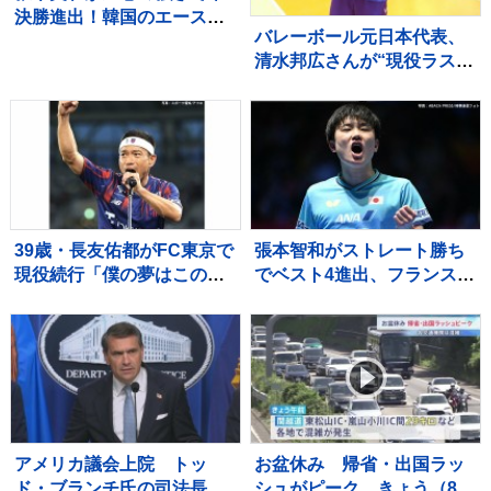
決勝進出！韓国のエース・
バレーボール元日本代表、
シン・ユビンに付け入るス
清水邦広さんが“現役ラスト
キを与えず快勝【WTTチャ
プレー”「疲れたわ～選手っ
ンピオンズ横浜】
てすごい」引退記念試合で
豪華メンバーも集結
39歳・長友佑都がFC東京で
張本智和がストレート勝ち
現役続行「僕の夢はこのユ
でベスト4進出、フランスの
ニホームを着て優勝してシ
強豪を圧倒、大会連覇まで
ャーレを掲げること」サポ
あと2つ【WTTチャンピオ
ーターから大歓声浴びる
ンズ横浜】
アメリカ議会上院 トッ
お盆休み 帰省・出国ラッ
ド・ブランチ氏の司法長官
シュがピーク きょう（8