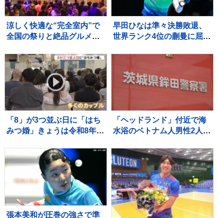
涼しく快適な“完全室内”で
早田ひなは準々決勝敗退、
全国の祭りと絶品グルメを
世界ランク4位の蒯曼に屈
堪能！ 「MATSURI JAPAN
す 卓球王国・中国の高い
2026」
壁を越えられず【WTTチャ
ンピオンズ横浜】
「8」が3つ並ぶ日に「はち
「ヘッドランド」付近で海
みつ婚」きょうは令和8年8
水浴のベトナム人男性2人が
月8日 婚姻届を出そうと都
溺れ1人死亡 茨城・鉾田市
内の自治体窓口には多くの
カップルが…
張本美和が圧巻の強さで準