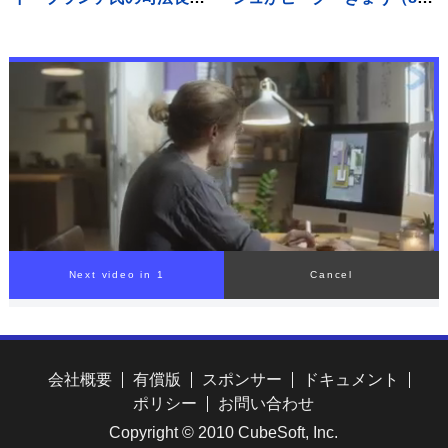
人事を承認
日）から最長で9連休 東海
道・山陽新幹線「のぞみ」
下りは午前中ほぼ満席 羽
田空港の国際線は出国ピー
ク
Next video in 1
Cancel
会社概要
有償版
スポンサー
ドキュメント
ポリシー
お問い合わせ
Copyright © 2010 CubeSoft, Inc.