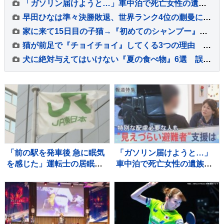
「ガソリン届けようと…」車中泊で死亡女性の遺族が胸中語る 熊本地震“見えづらい避難者”どう支えるか “要配慮者”避難の現状 子どもの心ケアする医師も【報道特集】
早田ひなは準々決勝敗退、世界ランク4位の蒯曼に屈す 卓球王国・中国の高い壁を越えられず【WTTチャンピオンズ横浜】
家に来て15日目の子猫→『初めてのシャンプー』に挑戦した結果…微笑ましい光景に「めちゃめちゃいい子」「かわいー」と癒される人が続出
猫が前足で『チョイチョイ』してくる3つの理由 仕草に込められた意味や気持ちの見分け方
犬に絶対与えてはいけない『夏の食べ物』6選 誤って食べてしまった場合の危険な症状まで
「前の駅を発車後 急に眠気
「ガソリン届けようと…」
を感じた」運転士の居眠り
車中泊で死亡女性の遺族が
でオーバーラン 運転士は3
胸中語る 熊本地震“見えづ
年前にも同じ場所で居眠り
らい避難者”どう支えるか
しオーバーラン JR横浜線
“要配慮者”避難の現状 子ど
もの心ケアする医師も【報
道特集】