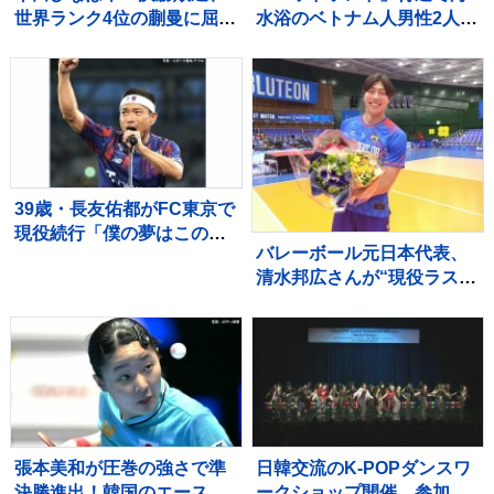
世界ランク4位の蒯曼に屈
水浴のベトナム人男性2人が
す 卓球王国・中国の高い
溺れ1人死亡 茨城・鉾田市
壁を越えられず【WTTチャ
ンピオンズ横浜】
39歳・長友佑都がFC東京で
現役続行「僕の夢はこのユ
バレーボール元日本代表、
ニホームを着て優勝してシ
清水邦広さんが“現役ラスト
ャーレを掲げること」サポ
プレー”「疲れたわ～選手っ
ーターから大歓声浴びる
てすごい」引退記念試合で
豪華メンバーも集結
張本美和が圧巻の強さで準
日韓交流のK-POPダンスワ
決勝進出！韓国のエース・
ークショップ開催 参加者