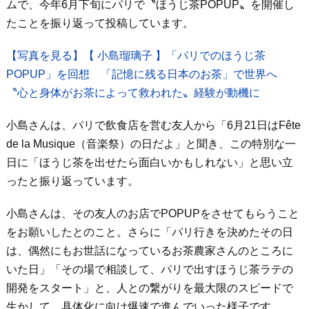
ムで、今年6月下旬にパリで〝ほうじ茶POPUP〟を開催し
たことを振り返って投稿しています。
【写真を見る】【 小島瑠璃子 】「パリでのほうじ茶
POPUP」を回想 「記憶に残る日本のお茶」で世界へ
〝心と身体がお茶によって救われた〟経験が動機に
小島さんは、パリで飲食店を営む友人から「6月21日はFête
de la Musique（音楽祭）の日だよ」と聞き、この特別な一
日に「ほうじ茶を出せたら面白いかもしれない」と思い立
ったと振り返っています。
小島さんは、その友人のお店でPOPUPをさせてもらうこと
をお願いしたとのこと。さらに「パリ行きを決めたその日
は、偶然にもお世話になっているお茶農家さんのところに
いた日」「その場で相談して、パリで出すほうじ茶ラテの
開発をスタート」と、人との繋がりを最大限のスピードで
生かして、具体化に向け爆速で進んでいった様子です。