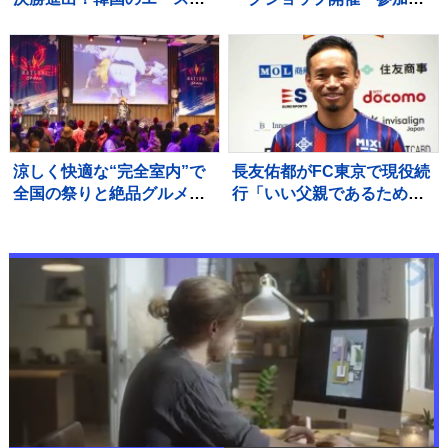
シン・ユビンに付け入るス
が迫力のダンス披露 韓国
キを与えず快勝【WTTチャ
ダンスグループ「HOOK」
ンピオンズ横浜】
のスペシャルパフォーマン
スも
涼しく快適な“完全室内”で
長友佑都がFC東京で現役続
全国の祭りと絶品グルメを
行「いい父親であるため
堪能！ 「MATSURI JAPAN
に」妻・愛梨さん「子ども
2026」
たちに背中で、ピッチで見
せてほしい」家族の後押し
で決断