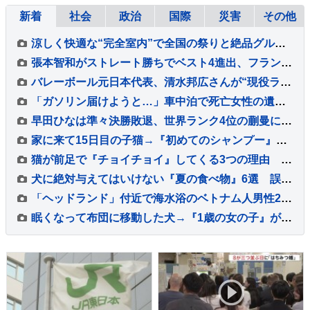
新着
社会
政治
国際
災害
その他
涼しく快適な“完全室内”で全国の祭りと絶品グルメを堪能！ 「MATSURI JAPAN 2026」
張本智和がストレート勝ちでベスト4進出、フランスの強豪を圧倒、大会連覇まであと2つ【WTTチャンピオンズ横浜】
バレーボール元日本代表、清水邦広さんが“現役ラストプレー”「疲れたわ～選手ってすごい」引退記念試合で豪華メンバーも集結
「ガソリン届けようと…」車中泊で死亡女性の遺族が胸中語る 熊本地震“見えづらい避難者”どう支えるか “要配慮者”避難の現状 子どもの心ケアする医師も【報道特集】
早田ひなは準々決勝敗退、世界ランク4位の蒯曼に屈す 卓球王国・中国の高い壁を越えられず【WTTチャンピオンズ横浜】
家に来て15日目の子猫→『初めてのシャンプー』に挑戦した結果…微笑ましい光景に「めちゃめちゃいい子」「かわいー」と癒される人が続出
猫が前足で『チョイチョイ』してくる3つの理由 仕草に込められた意味や気持ちの見分け方
犬に絶対与えてはいけない『夏の食べ物』6選 誤って食べてしまった場合の危険な症状まで
「ヘッドランド」付近で海水浴のベトナム人男性2人が溺れ1人死亡 茨城・鉾田市
眠くなって布団に移動した犬→『1歳の女の子』が近づいて…愛に溢れた『寝かしつけの光景』が15万再生「最高に可愛い」「仲良しが伝わる」