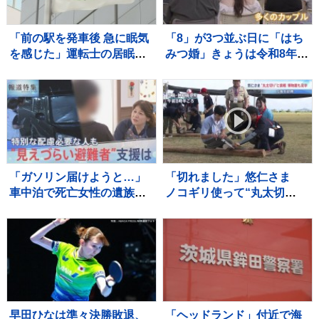
「前の駅を発車後 急に眠気
「8」が3つ並ぶ日に「はち
を感じた」運転士の居眠り
みつ婚」きょうは令和8年8
でオーバーラン 運転士は3
月8日 婚姻届を出そうと都
年前にも同じ場所で居眠り
内の自治体窓口には多くの
しオーバーラン JR横浜線
カップルが…
「ガソリン届けようと…」
「切れました」悠仁さま
車中泊で死亡女性の遺族が
ノコギリ使って“丸太切
胸中語る 熊本地震“見えづ
り”に挑戦 ボーイスカウト
らい避難者”どう支えるか
のキャンプ大会 博物館も
“要配慮者”避難の現状 子ど
鑑賞 広島 1泊2日の日程
もの心ケアする医師も【報
終えきょう（8日）帰京
道特集】
早田ひなは準々決勝敗退、
「ヘッドランド」付近で海