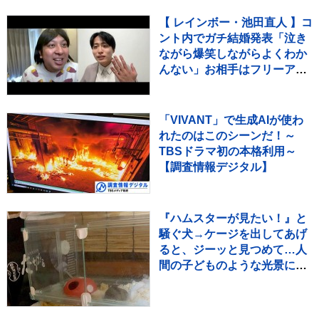
【 レインボー・池田直人 】コ
ント内でガチ結婚発表「泣き
ながら爆笑しながらよくわか
んない」お相手はフリーアナ
ウンサー・佐藤佳奈さん ジ
ャンボたかお大祝福
「VIVANT」で生成AIが使わ
れたのはこのシーンだ！～
TBSドラマ初の本格利用～
【調査情報デジタル】
『ハムスターが見たい！』と
騒ぐ犬→ケージを出してあげ
ると、ジーッと見つめて…人
間の子どものような光景に反
響「なんて尊いの」「姿勢が
ｗ」