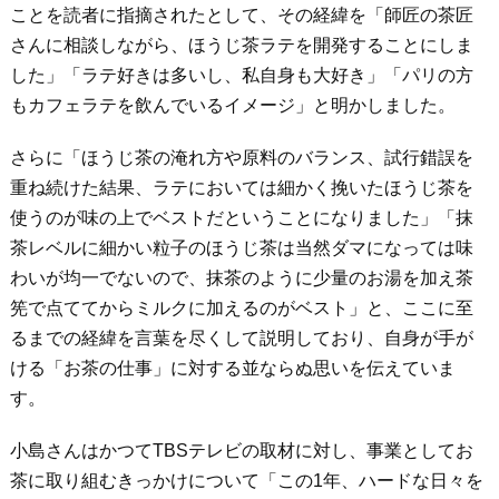
ことを読者に指摘されたとして、その経緯を「師匠の茶匠
さんに相談しながら、ほうじ茶ラテを開発することにしま
した」「ラテ好きは多いし、私自身も大好き」「パリの方
もカフェラテを飲んでいるイメージ」と明かしました。
さらに「ほうじ茶の淹れ方や原料のバランス、試行錯誤を
重ね続けた結果、ラテにおいては細かく挽いたほうじ茶を
使うのが味の上でベストだということになりました」「抹
茶レベルに細かい粒子のほうじ茶は当然ダマになっては味
わいが均一でないので、抹茶のように少量のお湯を加え茶
筅で点ててからミルクに加えるのがベスト」と、ここに至
るまでの経緯を言葉を尽くして説明しており、自身が手が
ける「お茶の仕事」に対する並ならぬ思いを伝えていま
す。
小島さんはかつてTBSテレビの取材に対し、事業としてお
茶に取り組むきっかけについて「この1年、ハードな日々を