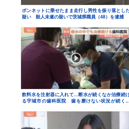
ボンネットに乗せたまま走行し男性を振り落とし
疑い 殺人未遂の疑いで茨城県職員（48）を逮捕
飲料水を注射器に入れて…断水が続くなか治療続
る宇城市の歯科医院 歯を磨けない状況が続く
「誤嚥性肺炎」リスク高まり、最悪死亡のケース
【熊本地震から10日】