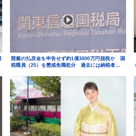
開
競艇の払戻金を申告せず約1億3000万円脱税か 国
手
税職員（25）を懲戒免職処分 過去には納税者から
商
約1億5000万円受け取りも 詐欺などの疑いで刑事告
発