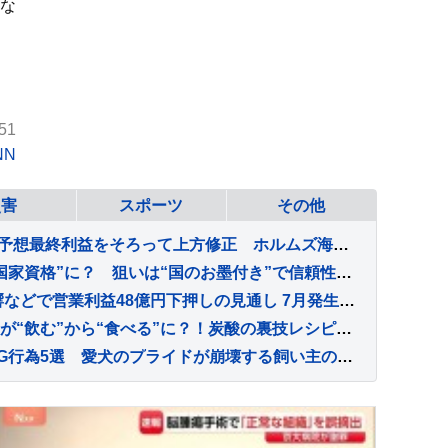
はな
51
NN
災害
スポーツ
その他
海運大手3社 今年度の業績予想最終利益をそろって上方修正 ホルムズ海峡封鎖で輸送ルートが多様化し船舶需要増
「家事支援サービス」が“国家資格”に？ 狙いは“国のお墨付き”で信頼性アップ？【Nスタ解説】
ニチレイ サイバー攻撃影響などで営業利益48億円下押しの見通し 7月発生のシステム障害で販売落ち込み 今年度の利益見込み発表
夏こそ楽しみたい「炭酸」が“飲む”から“食べる”に？！炭酸の裏技レシピも【Nスタ】
犬が『自信を失う』絶対NG行為5選 愛犬のプライドが崩壊する飼い主の態度や適切な対応まで