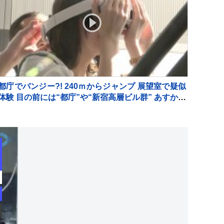
都庁でバンジー?! 240ｍからジャンプ 展望室で疑似
体験 目の前には“都庁”や“新宿高層ビル群” あすから
期間限定