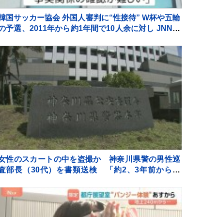
韓国サッカー協会 外国人審判に“性接待” W杯や五輪
の予選、2011年から約1年間で10人余に対し JNN報
告書入手
女性のスカートの中を盗撮か 神奈川県警の男性巡
査部長（30代）を書類送検 「約2、3年前から盗
撮」容疑認める 男性は依願退職