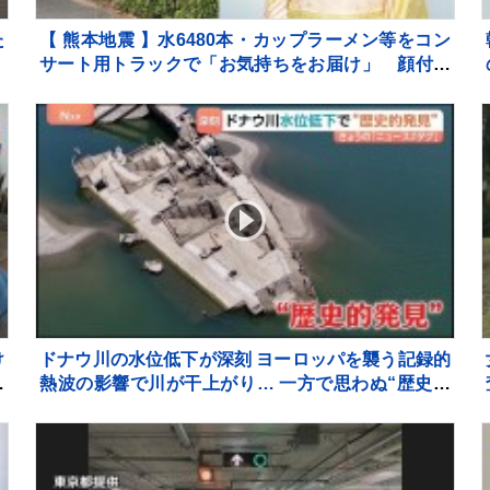
た
【 熊本地震 】水6480本・カップラーメン等をコン
サート用トラックで「お気持ちをお届け」 顔付き
トラックにためらいも〝自分のことを言ってる場合
ではない〟
け
ドナウ川の水位低下が深刻 ヨーロッパを襲う記録的
と
熱波の影響で川が干上がり… 一方で思わぬ“歴史的
も
発見”も