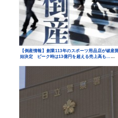
【倒産情報】創業113年のスポーツ用品店が破産
始決定 ピーク時は13億円を超える売上高も…大
との競争やコロナ禍の影響で赤字に 福井市 【東京
工リサーチ】