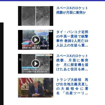
スペースXのロケット
残骸が月面に衝突か
タイ・バンコク近郊
の中高一貫校で銃撃
事件 教師2人死亡10
人以上の生徒ら重軽
傷 銃撃犯は学校の
生徒との情報、現場
スペースXのロケット
で死亡と地元当局
残骸、月面に衝突
か 月に探査機を届
けたあと役目を終え
たロケットの一部が
宇宙空間に漂流して
トランプ大統領 再
いた
び出生地主義見直し
の大統領令に署
名 「出産ツーリズ
ム」を禁止 法廷闘
争は必至