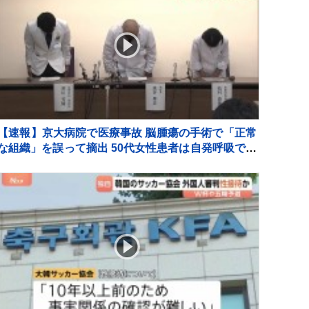
【速報】京大病院で医療事故 脳腫瘍の手術で「正常
な組織」を誤って摘出 50代女性患者は自発呼吸でき
ず