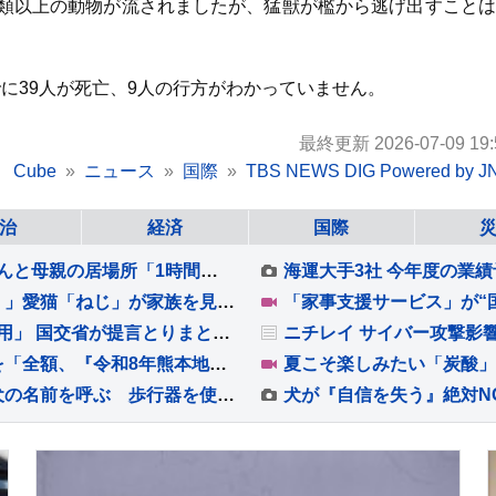
種類以上の動物が流されましたが、猛獣が檻から逃げ出すこと
に39人が死亡、9人の行方がわかっていません。
最終更新 2026-07-09 19:
Cube
ニュース
国際
TBS NEWS DIG Powered by J
治
経済
国際
“泣いてもいいんだよ”生まれたばかりの赤ちゃんと母親の居場所「1時間おきに泣いて、迷惑かけてしまうのでは」【熊本地震から10日 新たな支援の輪】
【 井上咲楽 】料理本の撮影を実家「井上家で！」愛猫「ねじ」が家族を見つめる中 総出で料理
廃棄物放置・ヤード建設など「不適切な土地利用」 国交省が提言とりまとめ 法改正も視野
【 熊本地震 】コブクロ ポストカード売上金を「全額、『令和8年熊本地震災害義援金』として寄付」することを発表 ライブ会場にて販売
【 杉浦太陽 】夢空ちゃん「クックって！」愛犬の名前を呼ぶ 歩行器を使ってすいすい「完璧な乗りこなし笑」めざましい成長