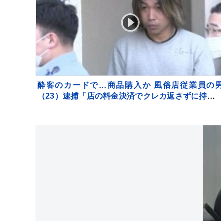
酔客のカードで…商品購入か 風俗店従業員の
（23）逮捕「店の料金決済でクレカ返さずに持っ
いた」自宅からは他人名義のクレカ複数枚 警視庁