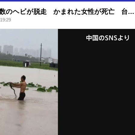
中国・広西チワン族自治区で多数のヘビが脱走 かまれた女性が死亡 台風10号の豪雨で洪水発生
 19:29