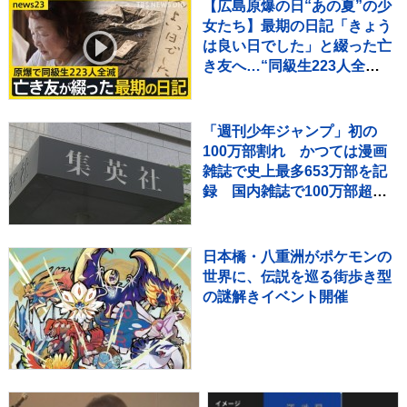
【広島原爆の日“あの夏”の少
女たち】最期の日記「きょう
は良い日でした」と綴った亡
き友へ…“同級生223人全
滅”残された少女の葛藤
【news23】
「週刊少年ジャンプ」初の
100万部割れ かつては漫画
雑誌で史上最多653万部を記
録 国内雑誌で100万部超え
ゼロに
日本橋・八重洲がポケモンの
世界に、伝説を巡る街歩き型
の謎解きイベント開催