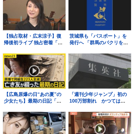
【独占取材・広末涼子】復
茨城県も「パスポート」を
帰後初ライブ 独占密着「次
発行へ 「群馬のパクリを狙
男の言葉で私が180度変わ
ってやった」「群馬県知事
って…」病名公表を決断さ
の了解も得た」
せた“次男の言葉”（特別イ
ンタビュー）
【広島原爆の日“あの夏”の
「週刊少年ジャンプ」初の
少女たち】最期の日記「き
100万部割れ かつては漫
ょうは良い日でした」と綴
画雑誌で史上最多653万部
った亡き友へ…“同級生223
を記録 国内雑誌で100万
人全滅”残された少女の葛藤
部超えゼロに
【news23】