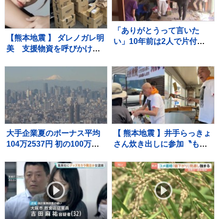
「ありがとうって言いた
【熊本地震 】 ダレノガレ明
い」10年前は2人で片付け
美 支援物資を呼びかけ
も今回は1人 81歳一人暮
週末に現地で炊きだし「た
らしの被災者に片付けのボ
くさんの物資が届きはじめ
ランティア支援【熊本地震
ました！」「皆様本当に本
から10日目】
当にありがとうございま
す」
大手企業夏のボーナス平均
【 熊本地震 】井手らっきょ
104万2537円 初の100万円
さん炊き出しに参加〝もら
超で過去最高に 好業績や
い泣きを堪え笑顔で返すの
高水準の賃上げが反映 経
が精一杯〟自身の店も被害
団連最終集計
に