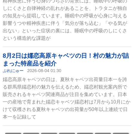
精神疾患に伴う心身のつらさの背景には、睡眠中の呼吸の
しにくさと自律神経の乱れがあることを、トラタニが独自
の知見から提唱しています。睡眠中の呼吸が心身に与える
影響うつや精神疾患に伴う「気分が落ち込む」「やる気が
出ない」といった症状の裏には、睡眠中の呼吸のしにくさ
という構造的な課題が
8月2日は嬬恋高原キャベツの日！村の魅力が詰
まった特産品を紹介
ぷれにゅー
2026-08-04 01:30
嬬恋高原キャベツの日は、夏秋キャベツ出荷量日本一を誇
る群馬県嬬恋村の魅力を伝えるため、嬬恋村観光案内所で
販売されるキャベツ関連商品が注目を集めています。日本
一の産地で育まれた嬬恋キャベツ嬬恋村は7月から10月にか
けて収穫される夏秋キャベツの出荷量が50年以上連続で日
本一を記録して