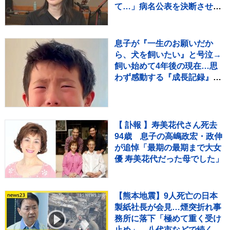
て…」病名公表を決断させ
た“次男の言葉”（特別インタ
ビュー）
息子が『一生のお願いだか
ら、犬を飼いたい』と号泣→
飼い始めて4年後の現在…思
わず感動する『成長記録』が
255万再生「素敵」「愛溢れ
てる」
【 訃報 】寿美花代さん死去
94歳 息子の高嶋政宏・政伸
が追悼「最期の最期まで大女
優 寿美花代だった母でした」
【熊本地震】9人死亡の日本
製紙社長が会見…煙突折れ事
務所に落下「極めて重く受け
止め」 八代市などで続く断