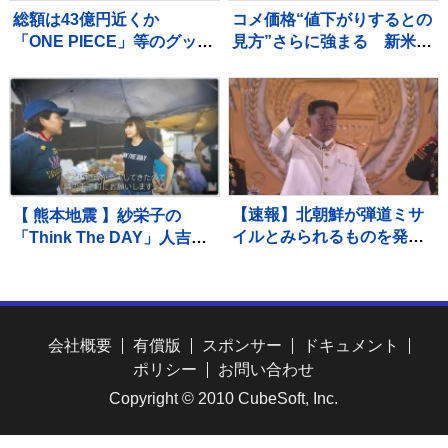
総額は43億円近くか
コメ価格“値下がりするとの
「ONE PIECE」等のグッズ
見方”さらに強まる 新米価
を大量に注文しキャンセル
格の下落見通しも影響か
繰り返した偽計業務妨害の
小売価格が値下がりしてい
疑いで女（32）逮捕「日々
くのかが焦点
の生活でストレスたま
り」 警視庁
【速報】北朝鮮が弾道ミサ
【 熊本地震 】紗栄子の
イルとみられるものを発
「Think The DAY」人吉
射 防衛省
市・八代市で状況確認と物
資拠点確保にあたる 栃木
県から給水車も派遣
会社概要
有償版
スポンサー
ドキュメント
ポリシー
お問い合わせ
Copyright © 2010 CubeSoft, Inc.