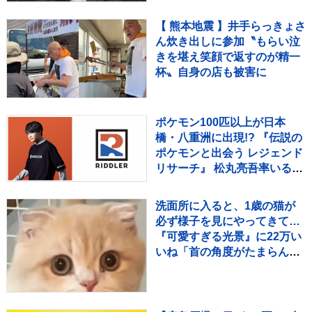
決は11月16日
【 熊本地震 】井手らっきょさ
ん炊き出しに参加〝もらい泣
きを堪え笑顔で返すのが精一
杯〟自身の店も被害に
ポケモン100匹以上が日本
橋・八重洲に出現!? 『伝説の
ポケモンと出会う レジェンド
リサーチ』 松丸亮吾率いる
「RIDDLER」制作の謎解き
イベントも実施
洗面所に入ると、1歳の猫が
必ず様子を見にやってきて…
『可愛すぎる光景』に22万い
いね「首の角度がたまらん」
「真剣に見てるねｗ」