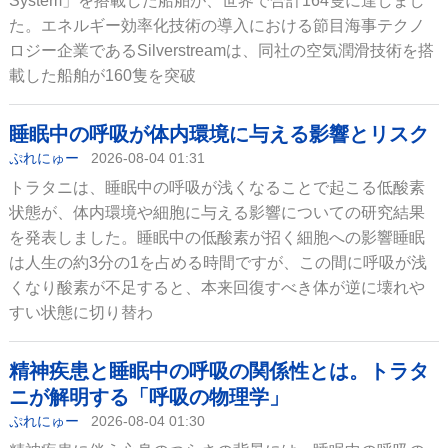
System」を搭載した船舶が、世界で合計164隻に達しまし
た。エネルギー効率化技術の導入における節目海事テクノ
ロジー企業であるSilverstreamは、同社の空気潤滑技術を搭
載した船舶が160隻を突破
睡眠中の呼吸が体内環境に与える影響とリスク
ぷれにゅー
2026-08-04 01:31
トラタニは、睡眠中の呼吸が浅くなることで起こる低酸素
状態が、体内環境や細胞に与える影響についての研究結果
を発表しました。睡眠中の低酸素が招く細胞への影響睡眠
は人生の約3分の1を占める時間ですが、この間に呼吸が浅
くなり酸素が不足すると、本来回復すべき体が逆に壊れや
すい状態に切り替わ
精神疾患と睡眠中の呼吸の関係性とは。トラタ
ニが解明する「呼吸の物理学」
ぷれにゅー
2026-08-04 01:30