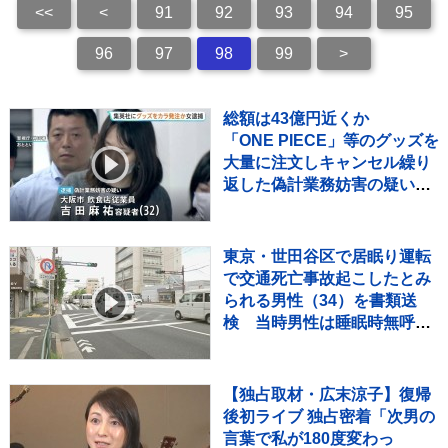
<<
<
91
92
93
94
95
96
97
98
99
>
総額は43億円近くか
「ONE PIECE」等のグッズを
大量に注文しキャンセル繰り
返した偽計業務妨害の疑いで
女（32）逮捕「日々の生活で
ストレスたまり」 警視庁
東京・世田谷区で居眠り運転
で交通死亡事故起こしたとみ
られる男性（34）を書類送
検 当時男性は睡眠時無呼吸
症候群 危険運転致死疑いでも
捜査
【独占取材・広末涼子】復帰
後初ライブ 独占密着「次男の
言葉で私が180度変わっ