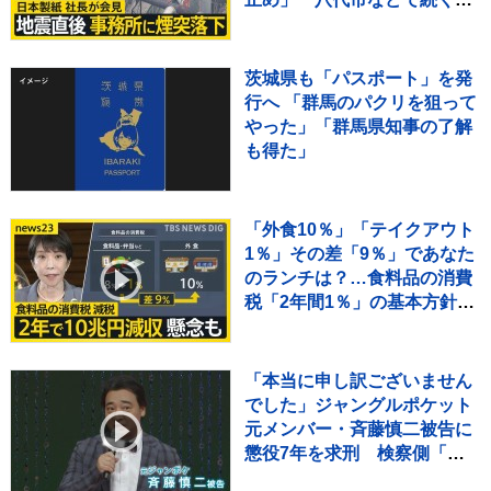
水解消のカギは“配水
管”【news23】
茨城県も「パスポート」を発
行へ 「群馬のパクリを狙って
やった」「群馬県知事の了解
も得た」
「外食10％」「テイクアウト
1％」その差「9％」であなた
のランチは？…食料品の消費
税「2年間1％」の基本方針を
政府が閣議決定【news23】
「本当に申し訳ございません
でした」ジャングルポケット
元メンバー・斉藤慎二被告に
懲役7年を求刑 検察側「立
場を利用して犯行」指摘 判