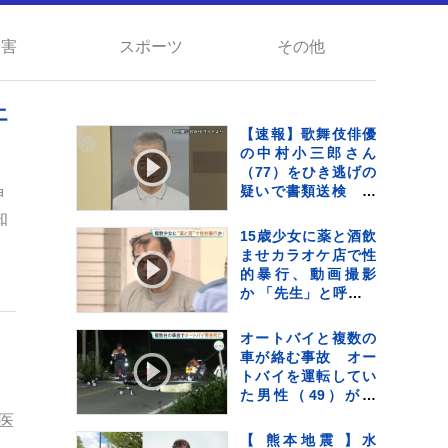
災害
スポーツ
その他
エ
【速報】歌舞伎俳優
の中村小三郎さん
（77）をひき逃げの
疑いで書類送検 東
神
京・新宿区の路上で
知
歩行者の20代女性を
15歳少女に薬と酒飲
はねてけがをさせた
ませカラオケ店で性
うえ、そのまま逃走
的暴行、動画撮影
か 警視庁
か 「先生」と呼ばれ
る54歳男を再逮捕
これまでにも同様の
オートバイと複数の
事件で2度逮捕
車が絡む事故 オー
トバイを運転してい
た男性（49）が死
亡 当初警察は現場
医
から車が立ち去った
【 熊本地震 】水