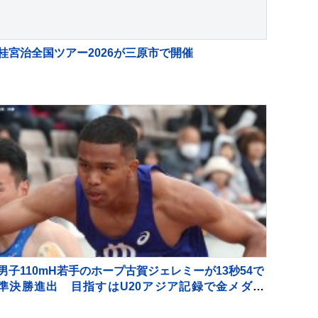
桂宮治全国ツアー2026が三原市で開催
男子110mH若手のホープ古賀ジェレミーが13秒54で
準決勝進出 目指すはU20アジア記録で金メダル
【U20世界陸上】