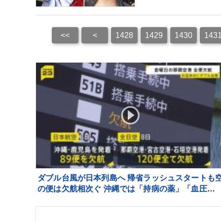
<<
<
1428
1429
1430
143
ダブル台風が日本列島へ 帰省ラッシュスタートも
の便は欠航相次ぐ 沖縄では「持病の薬」「血圧測
器」を避難所に持ち込む高齢者も 週明け15号も
州へ【news23】