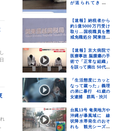
が送られてきてい
て…『愛おしい一
枚』に1万いいね「た
ぷたぷで草」「無防
【速報】納税者から
備ｗｗ」
約1億5000万円受け
は
取り…国税職員を懲
戒免職処分 関東信越
国税局 詐欺などの疑
いで刑事告発も
【速報】京大病院で
し
医療事故 脳腫瘍の手
日
術で「正常な組織」
を誤って摘出 50代女
性患者は自発呼吸で
きず
「生活態度にカッと
なって蹴った」義理
の弟に暴行 41歳の
東
女逮捕 群馬・渋川
台風13号 奄美地方や
沖縄が暴風域に 線
され
状降水帯発生のおそ
。
れも 観光シーズン