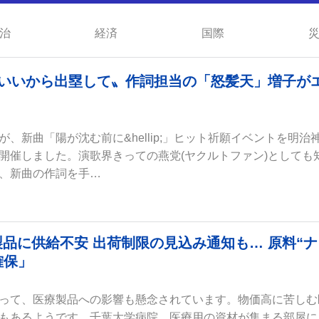
治
経済
国際
もいいから出塁して〟作詞担当の「怒髪天」増子が
、新曲「陽が沈む前に&hellip;」ヒット祈願イベントを明治
開催しました。演歌界きっての燕党(ヤクルトファン)としても
、新曲の作詞を手…
品に供給不安 出荷制限の見込み通知も… 原料“ナ
確保」
って、医療製品への影響も懸念されています。物価高に苦しむ
もあるようです。千葉大学病院。医療用の資材が集まる部屋に