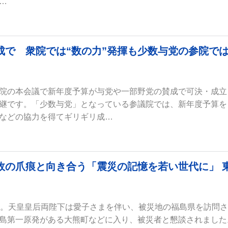
…
成で 衆院では“数の力”発揮も少数与党の参院で
院の本会議で新年度予算が与党や一部野党の賛成で可決・成立
継です。「少数与党」となっている参議院では、新年度予算を
などの協力を得てギリギリ成…
故の爪痕と向き合う「震災の記憶を若い世代に」 
年。天皇皇后両陛下は愛子さまを伴い、被災地の福島県を訪問
島第一原発がある大熊町などに入り、被災者と懇談されました