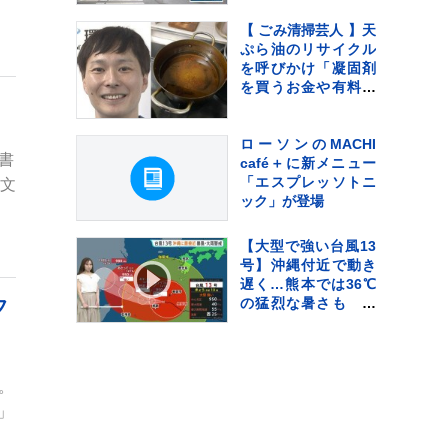
迎えるも国際通りで
は臨時休業が相次
【 ごみ清掃芸人 】天
ぐ 8日にかけて暴
ぷら油のリサイクル
風・高波・土砂災害
を呼びかけ「凝固剤
に厳重警戒
を買うお金や有料袋
の地域は油部分のご
みが減るので、節約
にも繋がります
ローソンのMACHI
書
よ！」【マシンガン
café＋に新メニュー
ズ滝沢】
「エスプレッソトニ
麗文
ック」が登場
【大型で強い台風13
号】沖縄付近で動き
遅く…熊本では36℃
の猛烈な暑さも さ
フ
らに台風15号が来週
火曜～水曜ごろ北日
本や関東に近づくお
それ【気象予報士解
。
説】
」