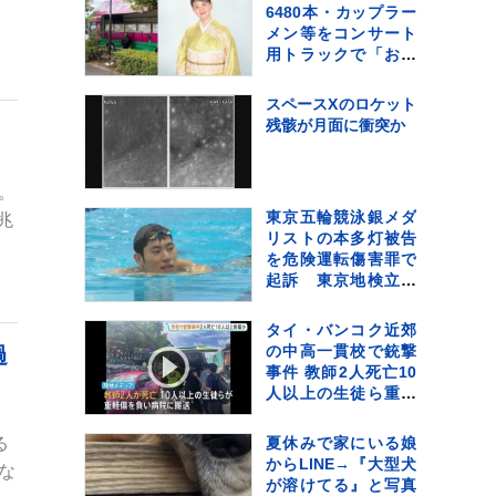
とみて捜査も その後
6480本・カップラー
ひき逃げの可能性は
メン等をコンサート
低く
用トラックで「お気
持ちをお届け」 顔
付きトラックにため
スペースXのロケット
らいも〝自分のこと
残骸が月面に衝突か
を言ってる場合では
ない〟
。
東京五輪競泳銀メダ
兆
リストの本多灯被告
を危険運転傷害罪で
起訴 東京地検立川
支部
タイ・バンコク近郊
の中高一貫校で銃撃
過
事件 教師2人死亡10
人以上の生徒ら重軽
傷 銃撃犯は学校の
生徒との情報、現場
る
夏休みで家にいる娘
で死亡と地元当局
からLINE→『大型犬
な
が溶けてる』と写真