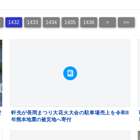
1
1432
1433
1434
1435
1436
>
>>
空
軒先が長岡まつり大花火大会の駐車場売上を令和8
定
年熊本地震の被災地へ寄付
本