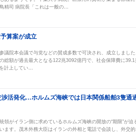
鳥精司 病院長「これは一般の…
度予算案が成立
参議院本会議で与党などの賛成多数で可決され、成立しました
総額が過去最大となる122兆3092億円で、社会保障費に39.1
円を計上してい…
渉活発化…ホルムズ海峡では日本関係船舶3隻通
統領がイラン側に求めているホルムズ海峡の開放の“期限”が迫
います。茂木外務大臣はイランの外相と電話で会談し、外交的