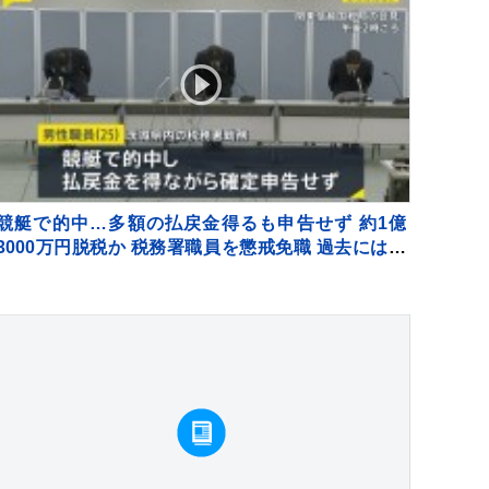
競艇で的中…多額の払戻金得るも申告せず 約1億
3000万円脱税か 税務署職員を懲戒免職 過去には納
税者から約1億5000万円受け取り