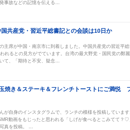
発事故などの記憶を伝える…
国共産党・習近平総書記との会談は10日か
の主席が中国・南京市に到着しました。中国共産党の習近平総
行われるとの見方がでています。台湾の最大野党・国民党の鄭
いて、「期待と不安、疑念…
目玉焼き＆ステーキ＆フレンチトーストにご満悦 
」
んが自身のインスタグラムで、ランチの模様を投稿しています
SMR動画をもじったと思われる「しげが食べるとこみてて？♡
写真を投稿。 …