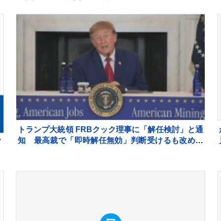
本
トランプ大統領 FRBクック理事に「解任検討」と通
知 最高裁で「即時解任無効」判断受けるも改めて
イ
解任図る