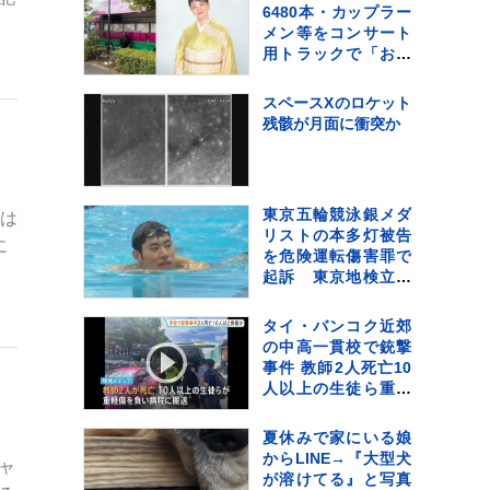
とみて捜査も その後
6480本・カップラー
ひき逃げの可能性は
メン等をコンサート
低く
用トラックで「お気
持ちをお届け」 顔
付きトラックにため
スペースXのロケット
らいも〝自分のこと
残骸が月面に衝突か
を言ってる場合では
ない〟
東京五輪競泳銀メダ
察は
リストの本多灯被告
に
を危険運転傷害罪で
起訴 東京地検立川
支部
タイ・バンコク近郊
の中高一貫校で銃撃
事件 教師2人死亡10
」
人以上の生徒ら重軽
傷 銃撃犯は学校の
生徒との情報、現場
夏休みで家にいる娘
で死亡と地元当局
からLINE→『大型犬
ャ
が溶けてる』と写真