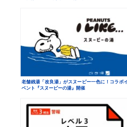
器」を避難所に持ち込む高齢者も 週明け15号も
州へ【news23】
老舗銭湯「改良湯」がスヌーピー一色に！コラボ
ベント『スヌーピーの湯』開催