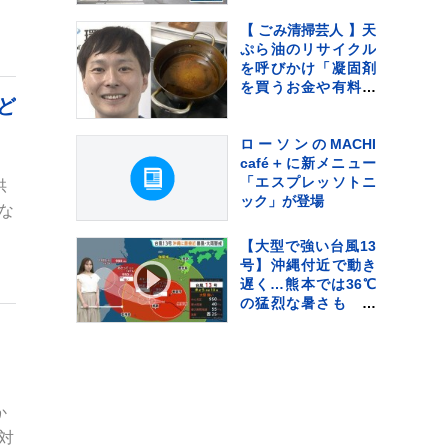
迎えるも国際通りで
は臨時休業が相次
【 ごみ清掃芸人 】天
ぐ 8日にかけて暴
ぷら油のリサイクル
風・高波・土砂災害
を呼びかけ「凝固剤
に厳重警戒
を買うお金や有料袋
ど
の地域は油部分のご
みが減るので、節約
にも繋がります
ローソンのMACHI
よ！」【マシンガン
café＋に新メニュー
ズ滝沢】
「エスプレッソトニ
供
ック」が登場
な
【大型で強い台風13
号】沖縄付近で動き
遅く…熊本では36℃
の猛烈な暑さも さ
らに台風15号が来週
火曜～水曜ごろ北日
本や関東に近づくお
それ【気象予報士解
説】
か
対