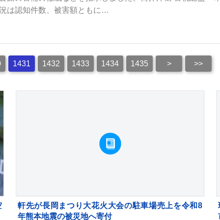
況は認知件数、被害額ともに…
0
1431
1432
1433
1434
1435
>
>>
空
軒先が長岡まつり大花火大会の駐車場売上を令和8
定
年熊本地震の被災地へ寄付