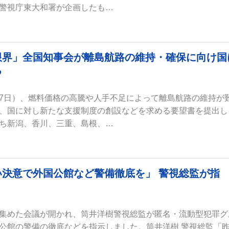
警視庁東大和署が企画したも…
限界」全国知事会が離島航路の維持・確保に向け国
る
7日）、燃料価格の高騰や人手不足によって離島航路の維持が
、国に対し新たな支援制度の創設などを求める要望書を提出し
ち新潟、香川、三重、島根、…
決意で外国公館など警備徹底を」 警視総監が指
集めた会議が開かれ、筒井洋樹警視総監が匿名・流動型犯罪グ
公館の警備の徹底などを指示しました。筒井洋樹 警視総監「