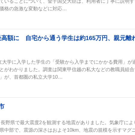
ていることについて、金子国交大臣は、利用者に丁寧に説明す
価格の急激な変動などに対応…
高額に 自宅から通う学生は約165万円、親元離
立大学に入学した学生の「受験から入学までにかかる費用」が
とがわかりました。調査は関東甲信越の私大などの教職員組合
」が、首都圏の私立大学10…
市
ろ、長野県で最大震度2を観測する地震がありました。気象庁によ
県中部で、震源の深さはおよそ10km、地震の規模を示すマグ