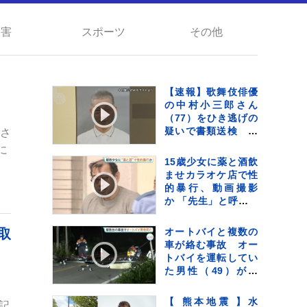
災害
スポーツ
その他
【速報】歌舞伎俳優
の中村小三郎さん
（77）をひき逃げの
疑いで書類送検 東
子さ
京・新宿区の路上で
に
歩行者の20代女性を
15歳少女に薬と酒飲
はねてけがをさせた
ませカラオケ店で性
うえ、そのまま逃走
的暴行、動画撮影
か 警視庁
か 「先生」と呼ばれ
る54歳男を再逮捕
これまでにも同様の
取
オートバイと複数の
事件で2度逮捕
車が絡む事故 オー
トバイを運転してい
た男性（49）が死
亡 当初警察は現場
、
から車が立ち去った
【 熊本地震 】水
記