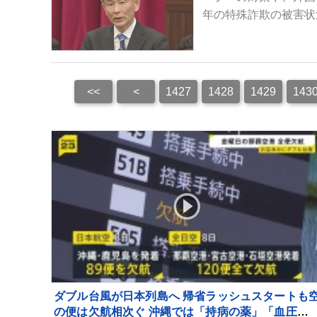
年の特殊詐欺の被害状
<<
<
1427
1428
1429
143
ダブル台風が日本列島へ 帰省ラッシュスタートも
の便は欠航相次ぐ 沖縄では「持病の薬」「血圧測