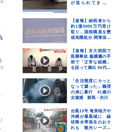
る
が送られてきてい
て…『愛おしい一
枚』に1万いいね「た
ぷたぷで草」「無防
【速報】納税者から
備ｗｗ」
約1億5000万円受け
取り…国税職員を懲
れ
戒免職処分 関東信越
国税局 詐欺などの疑
いで刑事告発も
【速報】京大病院で
医療事故 脳腫瘍の手
過
術で「正常な組織」
を誤って摘出 50代女
で
性患者は自発呼吸で
きず
「生活態度にカッと
なって蹴った」義理
の弟に暴行 41歳の
女逮捕 群馬・渋川
台風13号 奄美地方や
沖縄が暴風域に 線
り
状降水帯発生のおそ
ニ
れも 観光シーズン