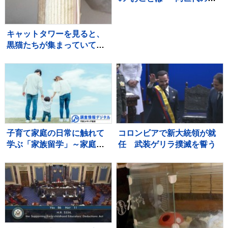
加者と宿泊テント設営体験
も ボーイスカウトのキャ
ンプ大会
キャットタワーを見ると、
黒猫たちが集まっていて…
まるで雑誌の表紙のような
『素敵すぎる瞬間』に２万
いいね「圧巻」「かわいす
ぎる影分身」
子育て家庭の日常に触れて
コロンビアで新大統領が就
学ぶ「家族留学」～家庭を
任 武装ゲリラ撲滅を誓う
持つことに不安を抱く若い
世代に寄り添う取り組み～
【調査情報デジタル】