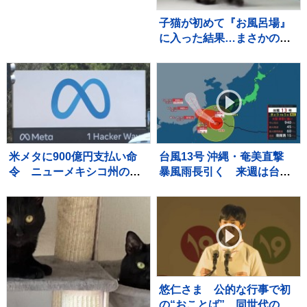
だ栄光と、石川佳純に語っ
た本音【バース・デイ】
子猫が初めて『お風呂場』
に入った結果…まさかの
『可愛すぎる展開』が45万
再生「兄猫たちがたまらん
ｗ」「見守り隊が増えて笑
った」
米メタに900億円支払い命
台風13号 沖縄・奄美直撃
令 ニューメキシコ州の裁
暴風雨長引く 来週は台風
判所 利用時間の制限も要
15号の動向に注意 熊本は
求
3週間連続の猛暑日か
悠仁さま 公的な行事で初
の“おことば” 同世代の参