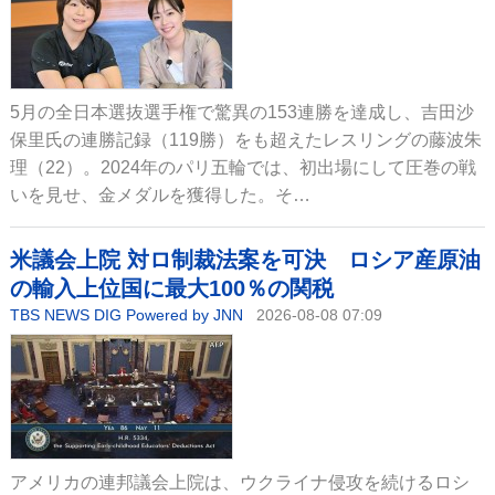
5月の全日本選抜選手権で驚異の153連勝を達成し、吉田沙
保里氏の連勝記録（119勝）をも超えたレスリングの藤波朱
理（22）。2024年のパリ五輪では、初出場にして圧巻の戦
いを見せ、金メダルを獲得した。そ…
米議会上院 対ロ制裁法案を可決 ロシア産原油
の輸入上位国に最大100％の関税
TBS NEWS DIG Powered by JNN
2026-08-08 07:09
アメリカの連邦議会上院は、ウクライナ侵攻を続けるロシ