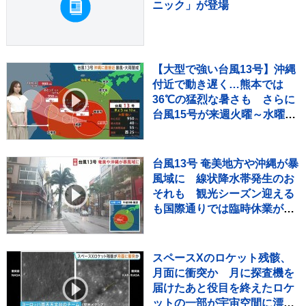
ニック」が登場
【大型で強い台風13号】沖縄
付近で動き遅く…熊本では
36℃の猛烈な暑さも さらに
台風15号が来週火曜～水曜ご
ろ北日本や関東に近づくおそ
れ【気象予報士解説】
台風13号 奄美地方や沖縄が暴
風域に 線状降水帯発生のお
それも 観光シーズン迎える
も国際通りでは臨時休業が相
次ぐ 8日にかけて暴風・高
波・土砂災害に厳重警戒
スペースXのロケット残骸、
月面に衝突か 月に探査機を
届けたあと役目を終えたロケ
ットの一部が宇宙空間に漂流