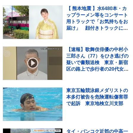
げの可能性は低く
【 熊本地震 】水6480本・カ
ップラーメン等をコンサート
用トラックで「お気持ちをお
届け」 顔付きトラックにた
めらいも〝自分のことを言っ
てる場合ではない〟
【速報】歌舞伎俳優の中村小
三郎さん（77）をひき逃げの
疑いで書類送検 東京・新宿
区の路上で歩行者の20代女性
をはねてけがをさせたうえ、
そのまま逃走か 警視庁
東京五輪競泳銀メダリストの
本多灯被告を危険運転傷害罪
で起訴 東京地検立川支部
タイ・バンコク近郊の中高一