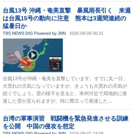
台風13号 沖縄・奄美直撃 暴風雨長引く 来週
は台風15号の動向に注意 熊本は3週間連続の
猛暑日か
TBS NEWS DIG Powered by JNN
2026-08-08 06:31
台風13号が沖縄・奄美を直撃しています。すでに丸一日、
大荒れの天気になっていますが、きょうも大荒れの天気が
続くでしょう。雲の様子を見ると、本州付近で局地的に発
達した雲が見られますが、特に際立って発達した…
台湾の軍事演習 戦闘機を緊急発進させる訓練
を公開 中国の侵攻を想定
TBS NEWS DIG Powered by JNN
2026-08-07 23:08