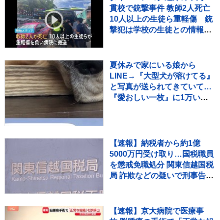
貫校で銃撃事件 教師2人死亡
10人以上の生徒ら重軽傷 銃
撃犯は学校の生徒との情報、
現場で死亡と地元当局
夏休みで家にいる娘から
LINE→『大型犬が溶けてる』
と写真が送られてきていて…
『愛おしい一枚』に1万いい
ね「たぷたぷで草」「無防備
ｗｗ」
【速報】納税者から約1億
5000万円受け取り…国税職員
を懲戒免職処分 関東信越国税
局 詐欺などの疑いで刑事告発
も
【速報】京大病院で医療事