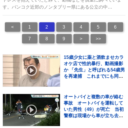
す。バンコク近郊のノンタブリー県にある公立の中…
<
1
2
3
4
5
6
7
8
9
>
>>
15歳少女に薬と酒飲ませカラ
オケ店で性的暴行、動画撮影
か 「先生」と呼ばれる54歳男
を再逮捕 これまでにも同様
の事件で2度逮捕
オートバイと複数の車が絡む
事故 オートバイを運転して
いた男性（49）が死亡 当初
警察は現場から車が立ち去っ
たとみて捜査も その後ひき逃