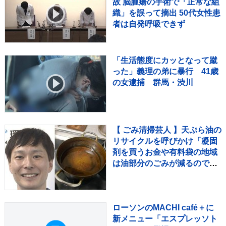
故 脳腫瘍の手術で「正常な組
織」を誤って摘出 50代女性患
者は自発呼吸できず
「生活態度にカッとなって蹴
った」義理の弟に暴行 41歳
の女逮捕 群馬・渋川
【 ごみ清掃芸人 】天ぷら油の
リサイクルを呼びかけ「凝固
剤を買うお金や有料袋の地域
は油部分のごみが減るので、
節約にも繋がりますよ！」
【マシンガンズ滝沢】
ローソンのMACHI café＋に
新メニュー「エスプレッソト