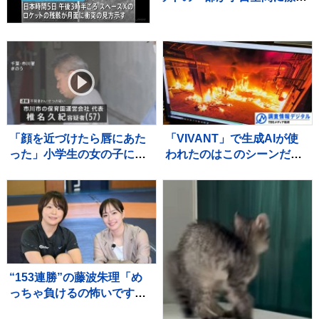
していた
「顔を近づけたら唇にあた
「VIVANT」で生成AIが使
った」小学生の女の子にわ
われたのはこのシーンだ！
いせつ行為か 保育園運営
～TBSドラマ初の本格利用
会社代表の男を逮捕 千
～【調査情報デジタル】
葉・市川市
“153連勝”の藤波朱理「め
っちゃ負けるの怖いです」
フォール負け寸前から掴ん