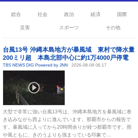
総合
社会
政治
経済
国際
災害
スポーツ
その他
台風13号 沖縄本島地方が暴風域 東村で降水量
200ミリ超 本島北部中心に約1万4000戸停電
TBS NEWS DIG Powered by JNN
2026-08-08 06:17
大型で非常に強い台風13号は、沖縄本島地方を暴風域に巻
き込みながら西よりに進んでいます。那覇市からの報告で
す。暴風域に入ってから20時間余りが経つ那覇市です。雨
や風ともに、きのうよりも強まっている印象で…