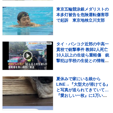
てる場合ではない〟
東京五輪競泳銀メダリストの
本多灯被告を危険運転傷害罪
で起訴 東京地検立川支部
タイ・バンコク近郊の中高一
貫校で銃撃事件 教師2人死亡
10人以上の生徒ら重軽傷 銃
撃犯は学校の生徒との情報、
現場で死亡と地元当局
夏休みで家にいる娘から
LINE→『大型犬が溶けてる』
と写真が送られてきていて…
『愛おしい一枚』に1万いい
ね「たぷたぷで草」「無防備
ｗｗ」