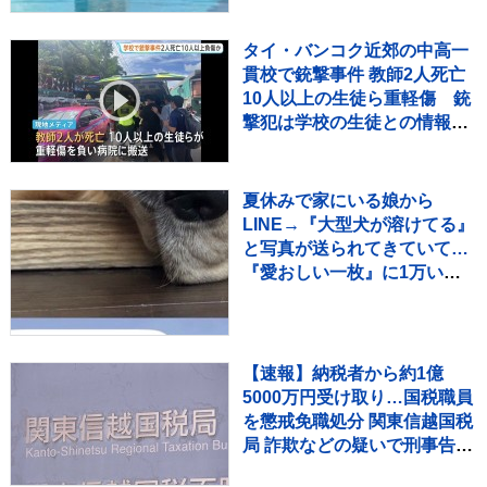
タイ・バンコク近郊の中高一
貫校で銃撃事件 教師2人死亡
10人以上の生徒ら重軽傷 銃
撃犯は学校の生徒との情報、
現場で死亡と地元当局
夏休みで家にいる娘から
LINE→『大型犬が溶けてる』
と写真が送られてきていて…
『愛おしい一枚』に1万いい
ね「たぷたぷで草」「無防備
ｗｗ」
【速報】納税者から約1億
5000万円受け取り…国税職員
を懲戒免職処分 関東信越国税
局 詐欺などの疑いで刑事告発
も