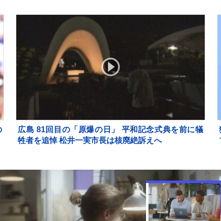
の
広島 81回目の「原爆の日」 平和記念式典を前に犠
ワ
牲者を追悼 松井一実市長は核廃絶訴えへ