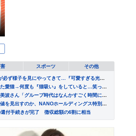
災害
スポーツ
その他
洗面所に入ると、1歳の猫が必ず様子を見にやってきて…『可愛すぎる光景』に22万いいね「首の角度がたまらん」「真剣に見てるねｗ」
パソコン作業中、近くにいた愛猫→何度も『猫吸い』をしていると…笑ってしまう展開に１万いいね「スイッチ押しちゃったｗ」「吸いすぎ注意ｗ」
【独自インタビュー】梅澤美波さん「グループ時代はなんかすごく時間に追われてて」 乃木坂46 卒業後の変化 “仕事前のゆったり時間” とは
米国投資家はなぜ日本に価値を見出すのか、NANOホールディングス特別対談で語られた日本発サイエンスの可能性
の還付手続きが完了 徴収総額の6割に相当