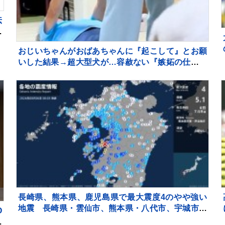
伝
亮
実
おじいちゃんがおばあちゃんに『起こして』とお願
いした結果→超大型犬が…容赦ない『嫉妬の仕方』
が94万再生「手加減なしで草」「愛憎劇ｗ」
長崎県、熊本県、鹿児島県で最大震度4のやや強い
地震 長崎県・雲仙市、熊本県・八代市、宇城市、
O
上天草市
エ