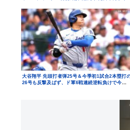
ンスの可能性
大谷翔平 先頭打者弾25号＆今季初1試合2本塁打
26号も反撃及ばず、ド軍6戦連続逆転負けで今季
ースト更新の6連敗 今永は8勝目