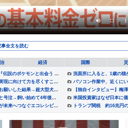
記事全文を読む
治
経済
国際
ポケモン100匹以上が日本橋・八重洲に出現!? 『伝説のポケモンと出会う レジェンドリサーチ』 松丸亮吾率いる「RIDDLER」制作の謎解きイベントも実施
高市総理「『核兵器のない世界』と恒久平和の実現に向けて力を尽くすことを誓う」広島平和記念式典にて挨拶
おじいちゃんがおばあちゃんに『起こして』とお願いした結果→超大型犬が…容赦ない『嫉妬の仕方』が94万再生「手加減なしで草」「愛憎劇ｗ」
息子が『一生のお願いだから、犬を飼いたい』と号泣→飼い始めて4年後の現在…思わず感動する『成長記録』が255万再生「素敵」「愛溢れてる」
「もったいない」を「おいしい」に 泉大津市が未来へつなぐエコレシピNo.1グランプリ
トランプ関税 約16兆円