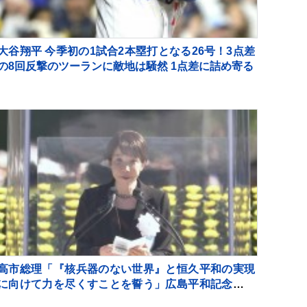
大谷翔平 今季初の1試合2本塁打となる26号！3点差
の8回反撃のツーランに敵地は騒然 1点差に詰め寄る
高市総理「『核兵器のない世界』と恒久平和の実現
に向けて力を尽くすことを誓う」広島平和記念式典
にて挨拶