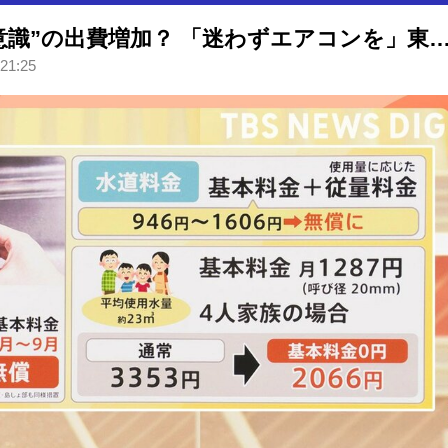
「猛暑日が前倒し」暑いと“無意識”の出費増加？ 「迷わずエアコンを」東京都は水道基本料ゼロ
 21:25