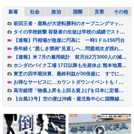
新着
社会
政治
国際
災害
その他
前回王者・鹿島が大逆転勝利のオープニングマッチ！後半36分から怒涛の3ゴール、超満員の会場が沸いた！“世界基準”のJリーグ開幕【サッカー】
タイの学校銃撃 容疑者の生徒は学校の成績でストレスか 教職員5人死亡 30人重軽傷
【速報】円相場が急速に円高に 一時1ドル156円台
長年続く“悪しき慣例”見直しへ…問題相次ぎ揺れる福岡県議会 高額費用の「海外視察」も第三者委員会で調査へ【Nスタ解説】
【速報】米 7月の雇用統計 前月比2万3000人の減少 市場予想大きく下回る
ホンダのバイク工場 17日以降も生産休止 熊本地震影響で
東芝の四半期決算、最終利益が30倍超に すでに年間最高を更新 キオクシアHD効果も
お得なサービスに…カウントダウンイベントも！末広がりの「八」が並ぶ令和8年8月8日に日本列島が大盛り上がり！【Nスタ解説】
高市総理「物価上昇を上回る賃上げを日本に定着させる」 国家公務員月給3.51％増へ 人事院の勧告を受け
【台風13号】空の便は沖縄・鹿児島中心に国際線にも台風の影響 ANA・JALは8日も欠航計209便 7日午後8時半現在