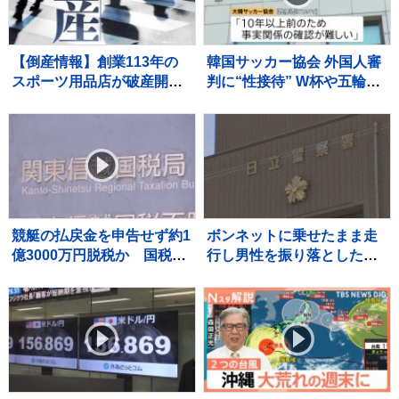
【倒産情報】創業113年の
韓国サッカー協会 外国人審
スポーツ用品店が破産開始
判に“性接待” W杯や五輪の
決定 ピーク時は13億円を
予選、2011年から約1年間
超える売上高も…大手との
で10人余に対し JNN報告書
競争やコロナ禍の影響で赤
入手
字に 福井市 【東京商工リサ
ーチ】
競艇の払戻金を申告せず約1
ボンネットに乗せたまま走
億3000万円脱税か 国税職
行し男性を振り落とした疑
員（25）を懲戒免職処分
い 殺人未遂の疑いで茨城
過去には納税者から約1億
県職員（48）を逮捕
5000万円受け取りも 詐欺な
どの疑いで刑事告発