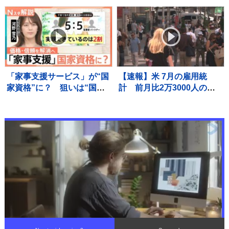
逮捕 呼気から基準値超のア
ゃん」に絵本読み聞かせ「#
ルコール検出 千葉・東関東
新生児卒業」
道
「家事支援サービス」が“国
【速報】米 7月の雇用統
家資格”に？ 狙いは“国の
計 前月比2万3000人の減
お墨付き”で信頼性アップ？
少 市場予想大きく下回る
【Nスタ解説】