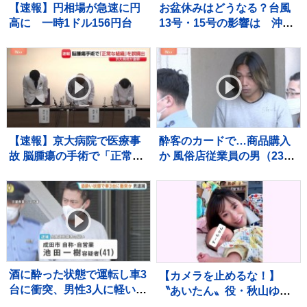
【速報】円相場が急速に円
お盆休みはどうなる？台風
高に 一時1ドル156円台
13号・15号の影響は 沖縄
は大荒れの週末に【Nスタ
解説】
【速報】京大病院で医療事
酔客のカードで…商品購入
故 脳腫瘍の手術で「正常な
か 風俗店従業員の男（23）
組織」を誤って摘出 50代女
逮捕「店の料金決済でクレ
性患者は自発呼吸できず
カ返さずに持っていた」自
宅からは他人名義のクレカ
複数枚 警視庁
酒に酔った状態で運転し車3
【カメラを止めるな！】
台に衝突、男性3人に軽いけ
〝あいたん〟役・秋山ゆず
がをさせた疑いで41歳の男
きさん 赤ちゃん「すーち