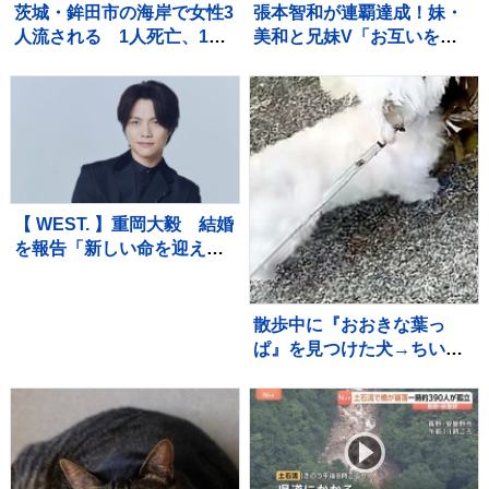
茨城・鉾田市の海岸で女性3
張本智和が連覇達成！妹・
人流される 1人死亡、1人
美和と兄妹V「お互いを信
重体 現場は人工岬「ヘッ
じてやり抜いた結果」韓国
ドランド」近くで遊泳禁止
のオ・ジュンソンに逆転勝
エリア
利【WTTチャンピオンズ横
浜】
【 WEST. 】重岡大毅 結婚
を報告「新しい命を迎えま
した」「一日一日を大切に
生きていこうと、覚悟を新
たにしています」【 報告全
散歩中に『おおきな葉っ
文 】
ぱ』を見つけた犬→ちいさ
な体で一生懸命に…『誇ら
しげな光景』が可愛すぎる
と8万再生「宝物見つけた
ね」「お土産かな」