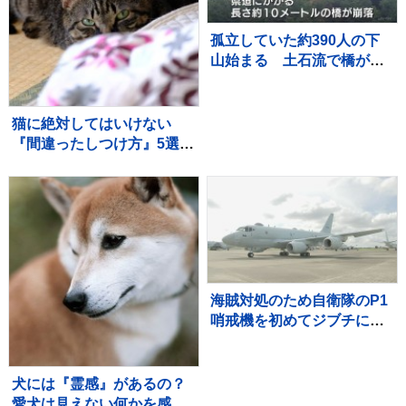
孤立していた約390人の下
山始まる 土石流で橋が崩
落 長野・安曇野市北アル
プス燕岳の登山口 土石流
で配管壊れ約1600軒の旅
猫に絶対してはいけない
館・別荘に温泉のお湯供給
『間違ったしつけ方』5選
出来ず
悪影響を及ぼす理由や正し
い教え方を解説
海賊対処のため自衛隊のP1
哨戒機を初めてジブチに派
遣 小泉防衛大臣が隊員激
励
犬には『霊感』があるの？
愛犬は見えない何かを感知