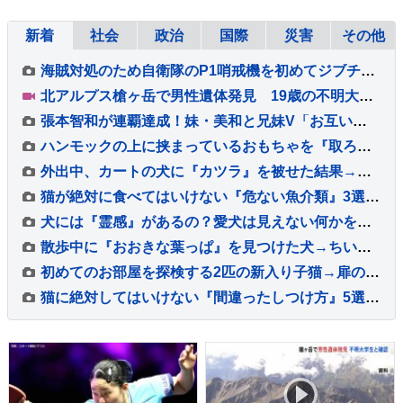
新着
社会
政治
国際
災害
その他
海賊対処のため自衛隊のP1哨戒機を初めてジブチに派遣 小泉防衛大臣が隊員激励
北アルプス槍ヶ岳で男性遺体発見 19歳の不明大学生と確認
張本智和が連覇達成！妹・美和と兄妹V「お互いを信じてやり抜いた結果」韓国のオ・ジュンソンに逆転勝利【WTTチャンピオンズ横浜】
ハンモックの上に挟まっているおもちゃを『取ろうとした猫』…可愛すぎる『動き』が51万再生「しっぽ踏むのかわいいｗ」「酔っ払いすぎｗ」
外出中、カートの犬に『カツラ』を被せた結果→通りすがりの人に『赤ちゃん』と勘違いされて…『思わず納得する光景』とまんざらでもない顔に反響
猫が絶対に食べてはいけない『危ない魚介類』3選 起こりうる健康トラブルや注意が必要な理由を解説
犬には『霊感』があるの？愛犬は見えない何かを感知している？異様な行動の意味まで解説
散歩中に『おおきな葉っぱ』を見つけた犬→ちいさな体で一生懸命に…『誇らしげな光景』が可愛すぎると8万再生「宝物見つけたね」「お土産かな」
初めてのお部屋を探検する2匹の新入り子猫→扉の向こう側にいる『先輩猫たちの様子』を見ると…可愛すぎる光景に「ソワソワｗ」「大冒険だね」
猫に絶対してはいけない『間違ったしつけ方』5選 悪影響を及ぼす理由や正しい教え方を解説