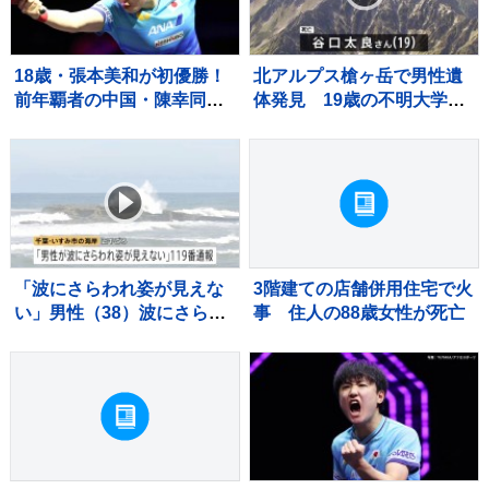
18歳・張本美和が初優勝！
北アルプス槍ヶ岳で男性遺
前年覇者の中国・陳幸同に4
体発見 19歳の不明大学生
ー2で勝利「絶対この1点で
と確認
仕留めるぞって気持ちで」
【WTTチャンピオンズ横
浜】
「波にさらわれ姿が見えな
3階建ての店舗併用住宅で火
い」男性（38）波にさらわ
事 住人の88歳女性が死亡
れ死亡 交際相手と海岸を
散歩中 当時は波浪注意報
千葉・いすみ市