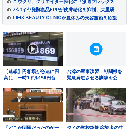
ユウクリ、クリエイター特化の「派遣フレックス制」導入・運用支援を開始
パパイヤ発酵食品FPPが皮膚老化を抑制、大里研究所が共同研究成果を発表
LIFIX BEAUTY CLINICが夏休みの美容施術を応援、二重整形や糸リフトなど特別価格で提供
【速報】円相場が急速に円
台湾の軍事演習 戦闘機を
高に 一時1ドル156円台
緊急発進させる訓練を公
開 中国の侵攻を想定
「どこが問題だったのか一
タイの学校銃撃 容疑者の生