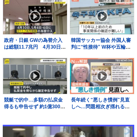
ル、超満員の会場が沸い
効果も
た！“世界基準”のJリーグ開
幕【サッカー】
政府・日銀 GWの為替介入
韓国サッカー協会 外国人審
は総額11.7兆円 4月30日は
判に“性接待” W杯や五輪の
一日として過去最大の6.2兆
予選、2011年から約1年間
円超
で10人余に対し JNN報告書
入手
競艇で的中…多額の払戻金
長年続く“悪しき慣例”見直
得るも申告せず 約1億3000
しへ…問題相次ぎ揺れる福
万円脱税か 税務署職員を懲
岡県議会 高額費用の「海
戒免職 過去には納税者から
外視察」も第三者委員会で
約1億5000万円受け取り
調査へ【Nスタ解説】