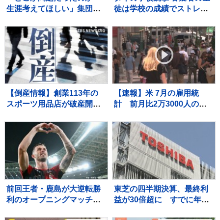
生涯考えてほしい」集団暴
徒は学校の成績でストレス
行死事件 “主犯格”の男（当
か 教職員5人死亡 30人重
時18）に無期懲役の判決 裁
軽傷
判員裁判 北海道・江別市
【倒産情報】創業113年の
【速報】米 7月の雇用統
スポーツ用品店が破産開始
計 前月比2万3000人の減
決定 ピーク時は13億円を
少 市場予想大きく下回る
超える売上高も…大手との
競争やコロナ禍の影響で赤
字に 福井市 【東京商工リサ
ーチ】
前回王者・鹿島が大逆転勝
東芝の四半期決算、最終利
利のオープニングマッチ！
益が30倍超に すでに年間
後半36分から怒涛の3ゴー
最高を更新 キオクシアHD