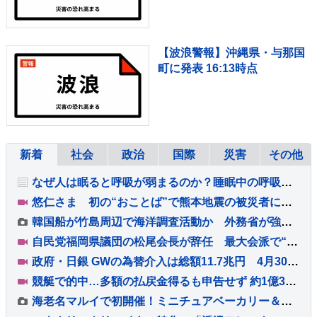
【波浪警報】沖縄県・与那国
町に発表 16:13時点
新着
社会
政治
国際
災害
その他
なぜ人は眠ると呼吸が弱まるのか？睡眠中の呼吸の質と体の構造の関係
悠仁さま 初の“おことば”で熊本地震の被災者にお見舞いも 広島県で原爆慰霊碑に供花
韓国船が竹島周辺で海洋調査活動か 外務省が強く抗議「事前の同意なく受け入れられない」
自民党福岡県議団の松尾会長が辞任 最大会派で“異例”のトップ不在 熊本地震の直後に政治資金パーティー
政府・日銀 GWの為替介入は総額11.7兆円 4月30日は一日として過去最大の6.2兆円超
競艇で的中…多額の払戻金得るも申告せず 約1億3000万円脱税か 税務署職員を懲戒免職 過去には納税者から約1億5000万円受け取り
海老名マルイで初開催！ミニチュアベーカリー＆スイーツアートの世界展