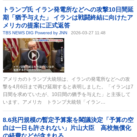
トランプ氏 イラン発電所などへの攻撃10日間延
期「猶予与えた」 イランは戦闘終結に向けたア
メリカの提案に正式返答
TBS NEWS DIG Powered by JNN
2026-03-27 11:48
アメリカのトランプ大統領は、イランの発電所などへの攻
撃を4月6日まで再び延期すると表明しました。「イランは7
日間を求めていたが、10日間の猶予を与えた」と主張して
います。アメリカ トランプ大統領「イラン…
8.6兆円規模の暫定予算案を閣議決定「予算の空
白は一日も許されない」片山大臣 高校無償化
の経費などが含まれる