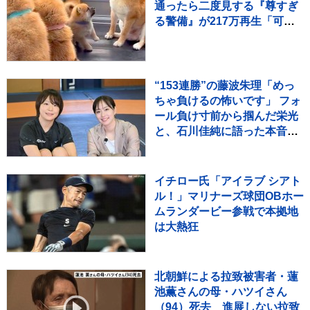
通ったら二度見する『尊すぎ
る警備』が217万再生「可愛
いの渋滞」「たまらない景
色」
“153連勝”の藤波朱理「めっ
ちゃ負けるの怖いです」 フォ
ール負け寸前から掴んだ栄光
と、石川佳純に語った本音
【バース・デイ】
イチロー氏「アイラブ シアト
ル！」マリナーズ球団OBホー
ムランダービー参戦で本拠地
は大熱狂
北朝鮮による拉致被害者・蓮
池薫さんの母・ハツイさん
（94）死去 進展しない拉致