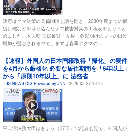
政府はクマ対策の関係閣僚会議を開き、2030年度までの捕
獲目標などを盛り込んだクマ被害対策の工程表をとりまと
めました。木原稔 官房長官「今後、冬眠明けのクマの出没
増加が懸念される中で、まずは春季のクマの…
【速報】外国人の日本国籍取得「帰化」の要件
を4月から厳格化 必要な居住期間を「5年以上」
から「原則10年以上」に 法務省
TBS NEWS DIG Powered by JNN
2026-03-27 10:13
平口洋法務大臣はきょう（27日）の記者会見で、外国人が