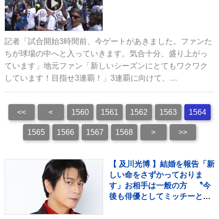
記者「試合開始3時間前、今ゲートがあきました。ファンた
ちが球場の中へと入っていきます。気合十分、盛り上がっ
ています」地元ファン「新しいシーズンにとてもワクワク
しています！目指せ3連覇！」3連覇に向けて、…
<<
<
1560
1561
1562
1563
1564
1565
1566
1567
1568
>
>>
【 及川光博 】結婚を報告「新
しい命をさずかっておりま
す」お相手は一般の方 〝今
後も俳優としてミッチーとし
て精進〟【 コメント全文 】