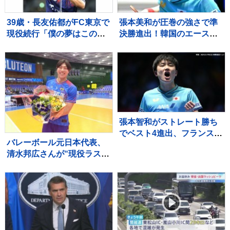
39歳・長友佑都がFC東京で
張本美和が圧巻の強さで準
現役続行「僕の夢はこのユ
決勝進出！韓国のエース・
ニホームを着て優勝してシ
シン・ユビンに付け入るス
ャーレを掲げること」サポ
キを与えず快勝【WTTチャ
ーターから大歓声浴びる
ンピオンズ横浜】
張本智和がストレート勝ち
でベスト4進出、フランスの
バレーボール元日本代表、
強豪を圧倒、大会連覇まで
清水邦広さんが“現役ラスト
あと2つ【WTTチャンピオ
プレー”「疲れたわ～選手っ
ンズ横浜】
てすごい」引退記念試合で
豪華メンバーも集結