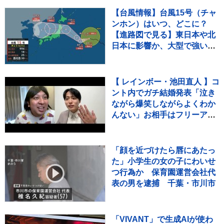
【台風情報】台風15号（チャ
ンホン）はいつ、どこに？
【進路図で見る】東日本や北
日本に影響か、大型で強い台
風13号（ドルフィン）引き続
き 大雨・暴風・高潮・うねり
を伴った高波などに厳重警戒
【 レインボー・池田直人 】コ
必要
ント内でガチ結婚発表「泣き
ながら爆笑しながらよくわか
んない」お相手はフリーアナ
ウンサー・佐藤佳奈さん ジ
ャンボたかお大祝福
「顔を近づけたら唇にあたっ
た」小学生の女の子にわいせ
つ行為か 保育園運営会社代
表の男を逮捕 千葉・市川市
「VIVANT」で生成AIが使わ