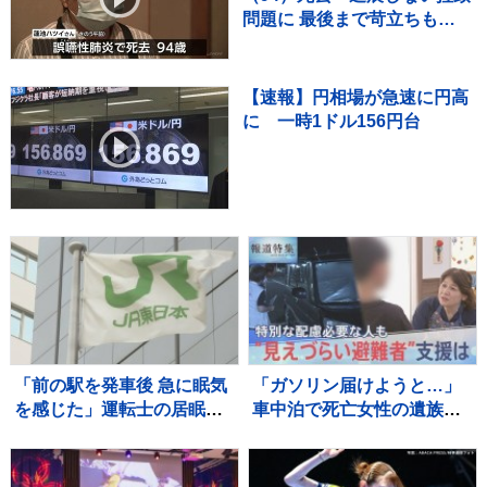
問題に 最後まで苛立ちも…
【速報】円相場が急速に円高
に 一時1ドル156円台
「前の駅を発車後 急に眠気
「ガソリン届けようと…」
を感じた」運転士の居眠り
車中泊で死亡女性の遺族が
でオーバーラン 運転士は3
胸中語る 熊本地震“見えづ
年前にも同じ場所で居眠り
らい避難者”どう支えるか
しオーバーラン JR横浜線
“要配慮者”避難の現状 子ど