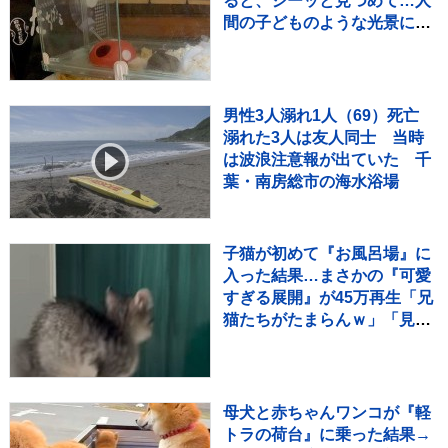
ると、ジーッと見つめて…人
間の子どものような光景に反
響「なんて尊いの」「姿勢が
ｗ」
男性3人溺れ1人（69）死亡
溺れた3人は友人同士 当時
は波浪注意報が出ていた 千
葉・南房総市の海水浴場
子猫が初めて『お風呂場』に
入った結果…まさかの『可愛
すぎる展開』が45万再生「兄
猫たちがたまらんｗ」「見守
り隊が増えて笑った」
母犬と赤ちゃんワンコが『軽
トラの荷台』に乗った結果→