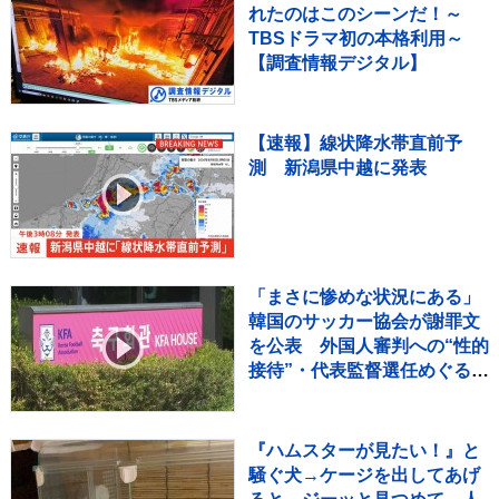
れたのはこのシーンだ！～
TBSドラマ初の本格利用～
【調査情報デジタル】
【速報】線状降水帯直前予
測 新潟県中越に発表
「まさに惨めな状況にある」
韓国のサッカー協会が謝罪文
を公表 外国人審判への“性的
接待”・代表監督選任めぐる疑
惑など相次ぐ不祥事受け
『ハムスターが見たい！』と
騒ぐ犬→ケージを出してあげ