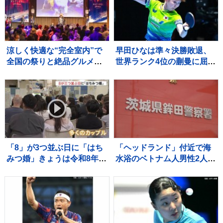
もの心ケアする医師も【報
道特集】
涼しく快適な“完全室内”で
早田ひなは準々決勝敗退、
全国の祭りと絶品グルメを
世界ランク4位の蒯曼に屈
堪能！ 「MATSURI JAPAN
す 卓球王国・中国の高い
2026」
壁を越えられず【WTTチャ
ンピオンズ横浜】
「8」が3つ並ぶ日に「はち
「ヘッドランド」付近で海
みつ婚」きょうは令和8年8
水浴のベトナム人男性2人が
月8日 婚姻届を出そうと都
溺れ1人死亡 茨城・鉾田市
内の自治体窓口には多くの
カップルが…