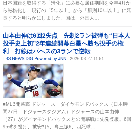
日本国籍を取得する「帰化」に必要な居住期間を今年4月か
ら厳格化し、現行の「5年以上」から「原則10年以上」に延
長すると明らかにしました。国は、外国人…
山本由伸は6回2失点 先制2ラン被弾も“日本人
投手史上初”2年連続開幕白星へ勝ち投手の権
利 打線はパヘスの3ランで逆転
TBS NEWS DIG Powered by JNN
2026-03-27 11:51
■MLB開幕戦 ドジャースーダイヤモンドバックス（日本時
間27日、ドジャースタジアム）ドジャースの山本由伸
（27）がダイヤモンドバックスとの開幕戦に先発登板。6回
95球を投げ、被安打5、奪三振6、四死球…