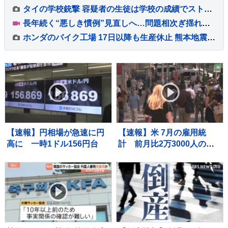
タイの学校銃撃 容疑者の生徒は学校の成績でストレスか 教職員5人死亡 30人重軽傷
長年続く“悪しき慣例”見直しへ…問題相次ぎ揺れる福岡県議会 高額費用の「海外視察」も第三者委員会で調査へ【Nスタ解説】
ホンダのバイク工場 17日以降も生産休止 熊本地震影響で
【速報】円相場が急速に円
【速報】米 7月の雇用統
高に 一時1ドル156円台
計 前月比2万3000人の減
少 市場予想大きく下回る