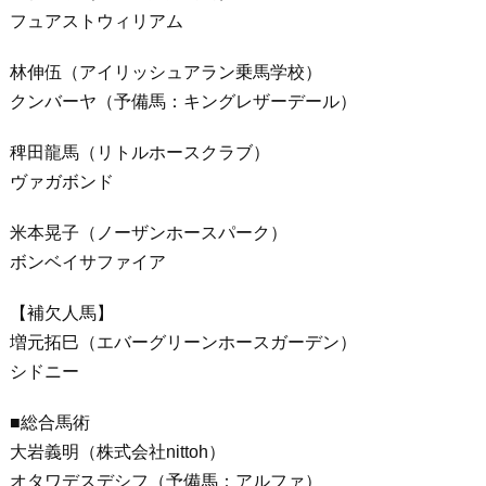
フュアストウィリアム
林伸伍（アイリッシュアラン乗馬学校）
クンバーヤ（予備馬：キングレザーデール）
稗田龍馬（リトルホースクラブ）
ヴァガボンド
米本晃子（ノーザンホースパーク）
ボンベイサファイア
【補欠人馬】
増元拓巳（エバーグリーンホースガーデン）
シドニー
■総合馬術
大岩義明（株式会社nittoh）
オタワデスデシフ（予備馬：アルファ）