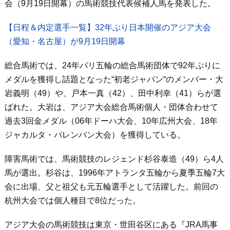
会（9月19日開幕）の馬術競技代表候補人馬を発表した。
【日程＆内定選手一覧】32年ぶり日本開催のアジア大会
（愛知・名古屋）が9月19日開幕
総合馬術では、24年パリ五輪の総合馬術団体で92年ぶりに
メダルを獲得し話題となった“初老ジャパン“のメンバー・大
岩義明（49）や、戸本一真（42）、田中利幸（41）らが選
ばれた。大岩は、アジア大会総合馬術個人・団体合わせて
過去3回金メダル（06年ドーハ大会、10年広州大会、18年
ジャカルタ・パレンバン大会）を獲得している。
障害馬術では、馬術競技のレジェンド杉谷泰造（49）ら4人
馬が選出。杉谷は、1996年アトランタ五輪から夏季五輪7大
会に出場、父と祖父も元五輪選手として活躍した。前回の
杭州大会では個人種目で8位だった。
アジア大会の馬術競技は東京・世田谷区にある『JRA馬事