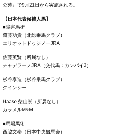
公苑』で9月21日から実施される。
【日本代表候補人馬】
■障害馬術
齋藤功貴（北総乗馬クラブ）
エリオットドゥジノーJRA
佐藤英賢（所属なし）
チャデラーノJRA（交代馬：カンパイ3）
杉谷泰造（杉谷乗馬クラブ）
クインシー
Haase 柴山崇（所属なし）
カラメルM&M
■馬場馬術
西脇文泰（日本中央競馬会）