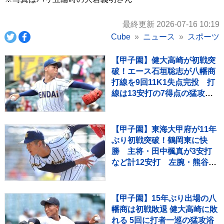
最終更新 2026-07-16 10:19
Cube
ニュース
スポーツ
【甲子園】健大高崎が初戦突
破！エース石垣聡志が八幡商
打線を9回11K1失点完投 打
線は13安打の7得点の猛攻で
快勝
【甲子園】東海大甲府が11年
ぶり初戦突破！鶴岡東に快
勝 主将・田中楓真が3安打
など計12安打 左腕・熊谷晄
→エース村尾竜弦の好継投
【甲子園】15年ぶり出場の八
幡商は初戦敗退 健大高崎に敗
れる 5回に打者一巡の猛攻浴