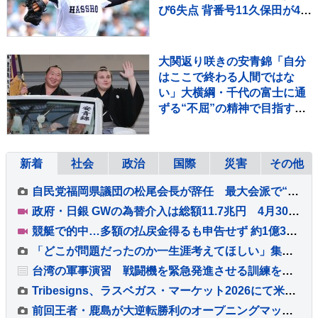
び6失点 背番号11久保田が4回
1失点好投 9回意地の1点
大関返り咲きの安青錦「自分
はここで終わる人間ではな
い」大横綱・千代の富士に通
ずる“不屈”の精神で目指すは
「一番上の番付」【大相撲】
新着
社会
政治
国際
災害
その他
自民党福岡県議団の松尾会長が辞任 最大会派で“異例”のトップ不在 熊本地震の直後に政治資金パーティー
政府・日銀 GWの為替介入は総額11.7兆円 4月30日は一日として過去最大の6.2兆円超
競艇で的中…多額の払戻金得るも申告せず 約1億3000万円脱税か 税務署職員を懲戒免職 過去には納税者から約1億5000万円受け取り
「どこが問題だったのか一生涯考えてほしい」集団暴行死事件 “主犯格”の男（当時18）に無期懲役の判決 裁判員裁判 北海道・江別市
台湾の軍事演習 戦闘機を緊急発進させる訓練を公開 中国の侵攻を想定
Tribesigns、ラスベガス・マーケット2026にて米国の大手ホーム用品小売業者との連携を拡大
前回王者・鹿島が大逆転勝利のオープニングマッチ！後半36分から怒涛の3ゴール、超満員の会場が沸いた！“世界基準”のJリーグ開幕【サッカー】