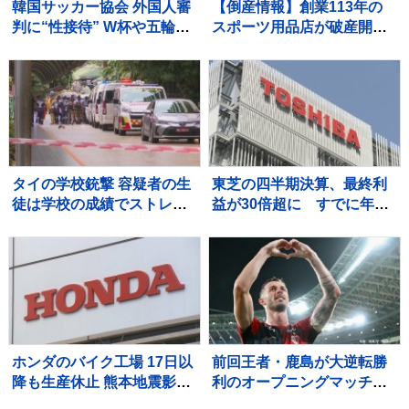
韓国サッカー協会 外国人審
【倒産情報】創業113年の
判に“性接待” W杯や五輪の
スポーツ用品店が破産開始
予選、2011年から約1年間
決定 ピーク時は13億円を
で10人余に対し JNN報告書
超える売上高も…大手との
入手
競争やコロナ禍の影響で赤
字に 福井市 【東京商工リサ
ーチ】
タイの学校銃撃 容疑者の生
東芝の四半期決算、最終利
徒は学校の成績でストレス
益が30倍超に すでに年間
か 教職員5人死亡 30人重
最高を更新 キオクシアHD
軽傷
効果も
ホンダのバイク工場 17日以
前回王者・鹿島が大逆転勝
降も生産休止 熊本地震影響
利のオープニングマッチ！
で
後半36分から怒涛の3ゴー