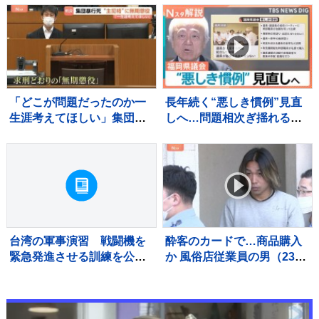
ル、超満員の会場が沸い
た！“世界基準”のJリーグ開
幕【サッカー】
「どこが問題だったのか一
長年続く“悪しき慣例”見直
生涯考えてほしい」集団暴
しへ…問題相次ぎ揺れる福
行死事件 “主犯格”の男（当
岡県議会 高額費用の「海
時18）に無期懲役の判決 裁
外視察」も第三者委員会で
判員裁判 北海道・江別市
調査へ【Nスタ解説】
台湾の軍事演習 戦闘機を
酔客のカードで…商品購入
緊急発進させる訓練を公
か 風俗店従業員の男（23）
開 中国の侵攻を想定
逮捕「店の料金決済でクレ
カ返さずに持っていた」自
宅からは他人名義のクレカ