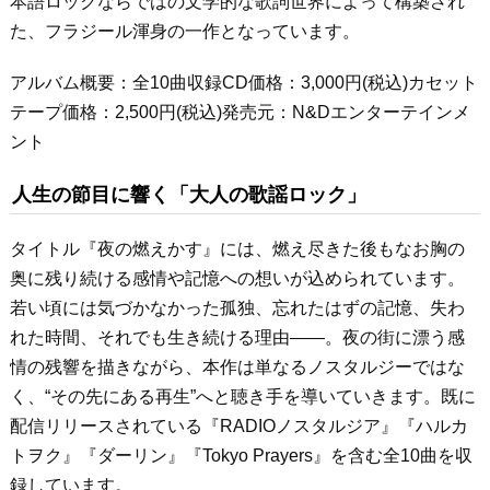
本語ロックならではの文学的な歌詞世界によって構築され
た、フラジール渾身の一作となっています。
アルバム概要：全10曲収録CD価格：3,000円(税込)カセット
テープ価格：2,500円(税込)発売元：N&Dエンターテインメ
ント
人生の節目に響く「大人の歌謡ロック」
タイトル『夜の燃えかす』には、燃え尽きた後もなお胸の
奥に残り続ける感情や記憶への想いが込められています。
若い頃には気づかなかった孤独、忘れたはずの記憶、失わ
れた時間、それでも生き続ける理由――。夜の街に漂う感
情の残響を描きながら、本作は単なるノスタルジーではな
く、“その先にある再生”へと聴き手を導いていきます。既に
配信リリースされている『RADIOノスタルジア』『ハルカ
トヲク』『ダーリン』『Tokyo Prayers』を含む全10曲を収
録しています。