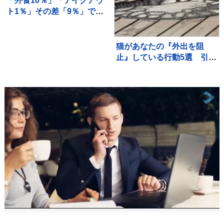
「外食10％」「テイクアウ
ト1％」その差「9％」であ
なたのランチは？…食料品
の消費税「2年間1％」の基
本方針を政府が閣議決定
猫があなたの『外出を阻
【news23】
止』している行動5選 引き
止める理由や上手な対応を
ご紹介