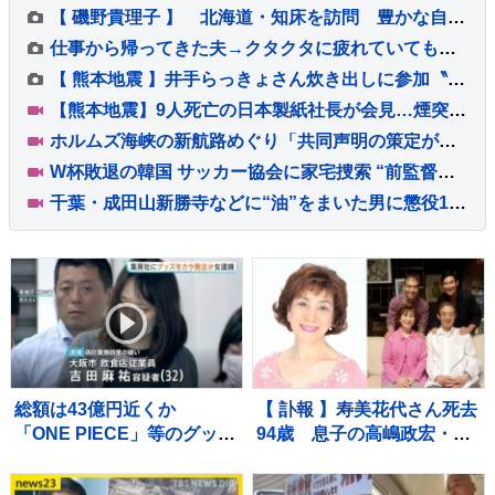
【 磯野貴理子 】 北海道・知床を訪問 豊かな自然で出会ったエゾシカや珍しい「十字ギツネ」などの貴重な姿を公開
仕事から帰ってきた夫→クタクタに疲れていても『赤ちゃんと犬』に向かって…あまりにも幸せな光景に絶賛の声「平和すぎる」「幸せいっぱい」
【 熊本地震 】井手らっきょさん炊き出しに参加〝もらい泣きを堪え笑顔で返すのが精一杯〟自身の店も被害に
【熊本地震】9人死亡の日本製紙社長が会見…煙突折れ事務所に落下「極めて重く受け止め」 八代市などで続く断水解消のカギは“配水管”【news23】
ホルムズ海峡の新航路めぐり「共同声明の策定が最終段階に」イランとオマーンの協議 モジタバ師の承認待ち
W杯敗退の韓国 サッカー協会に家宅捜索 “前監督選任”で不当介入か 内部資料などを押収し解析へ 李大統領も「身内重視の人事の失敗だ」と痛烈批判
千葉・成田山新勝寺などに“油”をまいた男に懲役1年6か月、執行猶予3年の有罪判決 千葉地裁
総額は43億円近くか
【 訃報 】寿美花代さん死去
「ONE PIECE」等のグッズ
94歳 息子の高嶋政宏・政
を大量に注文しキャンセル
伸が追悼「最期の最期まで
繰り返した偽計業務妨害の
大女優 寿美花代だった母で