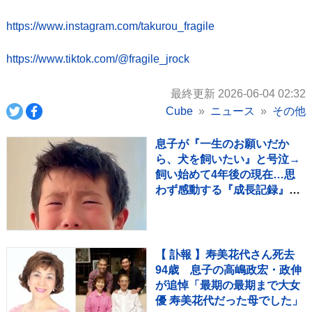
https://www.instagram.com/takurou_fragile
https://www.tiktok.com/@fragile_jrock
最終更新 2026-06-04 02:32
Cube
ニュース
その他
息子が『一生のお願いだか
ら、犬を飼いたい』と号泣→
飼い始めて4年後の現在…思
わず感動する『成長記録』が
255万再生「素敵」「愛溢れ
てる」
【 訃報 】寿美花代さん死去
94歳 息子の高嶋政宏・政伸
が追悼「最期の最期まで大女
優 寿美花代だった母でした」