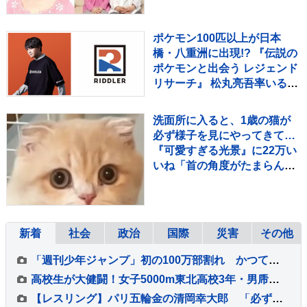
ポケモン100匹以上が日本
橋・八重洲に出現!? 『伝説の
ポケモンと出会う レジェンド
リサーチ』 松丸亮吾率いる
「RIDDLER」制作の謎解き
イベントも実施
洗面所に入ると、1歳の猫が
必ず様子を見にやってきて…
『可愛すぎる光景』に22万い
いね「首の角度がたまらん」
「真剣に見てるねｗ」
新着
社会
政治
国際
災害
その他
「週刊少年ジャンプ」初の100万部割れ かつては漫画雑誌で史上最多653万部を記録 国内雑誌で100万部超えゼロに
高校生が大健闘！女子5000m東北高校3年・男乕結衣が7位入賞、日本勢入賞第1号に！女子3000m障害・17歳の田谷玲は今季ベストで決勝へ【U20世界陸上】
【レスリング】パリ五輪金の清岡幸大郎 「必ず優勝」9月開催アジア大会での必勝誓う「かっこいいと思ってもらえる試合に」