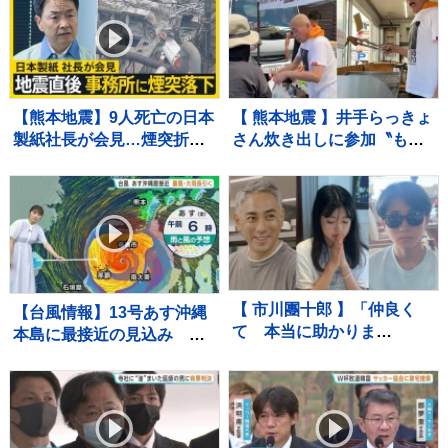
疑いで女（32）逮捕「日々
した」
の生活でストレスたま
り」 警視庁
【熊本地震】9人死亡の日本
【 熊本地震 】井手らっきょ
製紙社長が会見…煙突折れ
さん炊き出しに参加〝もら
事務所に落下「極めて重く
い泣きを堪え笑顔で返すの
受け止め」 八代市などで
が精一杯〟自身の店も被害
続く断水解消のカギは“配水
に
管”【news23】
【 市川團十郎 】「仲良く
【台風情報】13号あす沖縄
て 本当に助かりま
本島に最接近の見込み ス
す、、」子どもたちと〝海
ピードを落とし暴風・大雨
外の南国リゾート〟で過ご
が長引くおそれ【予報士解
す夏休み 「移動です」次
説】
なる滞在場所へ