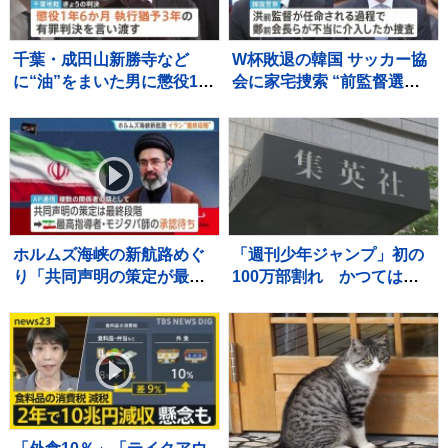
千葉・成田山新勝寺など
W杯敗退の韓国 サッカー協
に“油”をまいた男に懲役1年
会に家宅捜索 “前監督選
6か月、執行猶予3年の有罪
任”で不当介入か 内部資料
判決 千葉地裁
などを押収し解析へ 李大統
領も「身内重視の人事の失
敗だ」と痛烈批判
ホルムズ海峡の新航路めぐ
「週刊少年ジャンプ」初の
り「共同声明の策定が最終
100万部割れ かつては漫
段階に」イランとオマーン
画雑誌で史上最多653万部
の協議 モジタバ師の承認
を記録 国内雑誌で100万
待ち
部超えゼロに