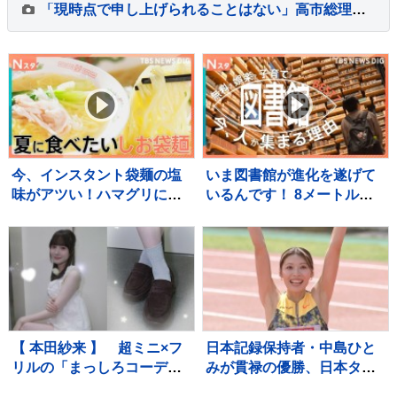
「現時点で申し上げられることはない」高市総理 内閣改造・自民党役員人事の時期などについて明言避ける “熊本地震対応に総力を挙げ取り組む”
今、インスタント袋麺の塩
いま図書館が進化を遂げて
味がアツい！ハマグリに毛
いるんです！ 8メートルの
がに！ラーメン店顔負けの
巨大本棚に、3Dプリンタ
麺も！専門家ゲキ推しの7品
ー、音楽スタジオまで！ 図
を大家族が1週間ガチ比較！
書館の専門家が厳選した進
【それスタ】
化系図書館ベスト7をご紹
介！
【 本田紗来 】 超ミニ×フ
日本記録保持者・中島ひと
リルの「まっしろコーデ」
みが貫禄の優勝、日本タイ
披露 姉・望結も「きゃ
記録でハイレベルのレース