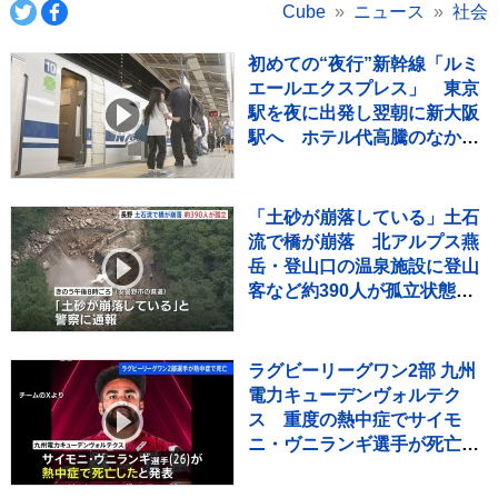
Cube
ニュース
社会
初めての“夜行”新幹線「ルミ
エールエクスプレス」 東京
駅を夜に出発し翌朝に新大阪
駅へ ホテル代高騰のなかレ
ジャー需要など狙う
「土砂が崩落している」土石
流で橋が崩落 北アルプス燕
岳・登山口の温泉施設に登山
客など約390人が孤立状態
長野
ラグビーリーグワン2部 九州
電力キューデンヴォルテク
ス 重度の熱中症でサイモ
ニ・ヴニランギ選手が死亡と
発表