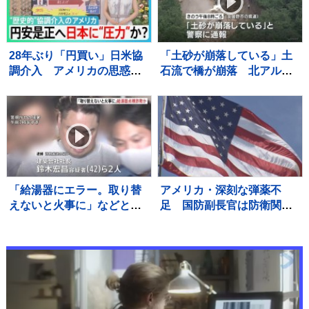
宅被害は・・【サンデーモ
ーニング】
28年ぶり「円買い」日米協
「土砂が崩落している」土
調介入 アメリカの思惑
石流で橋が崩落 北アルプ
は？ 円安是正へ日本に“圧
ス燕岳・登山口の温泉施設
力”か？【サンデーモーニン
に登山客など約390人が孤
グ】
立状態 長野
「給湯器にエラー。取り替
アメリカ・深刻な弾薬不
えないと火事に」などとウ
足 国防副長官は防衛関連
ソ…給湯器点検業者になり
企業に増産を求める書簡を
すまし工事代金だまし取ろ
送る
うとしたか 建築会社社長の
男ら2人逮捕 東京・足立区