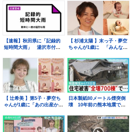
わ！」と絶賛 「天使すぎ
を制す 予選で12秒62の日
っ」可愛さにファン歓喜
本新をマーク【陸上・富士
北麓ワールドトライアル】
【速報】秋田県に「記録的
【 杉浦太陽 】末っ子・夢空
短時間大雨」 湯沢市付近
ちゃんが1歳に 「みんなに
で1時間に約100ミリの猛烈
囲まれて、一升餅を背負っ
な雨 災害警戒 9日13:49時
て」家族総出でお祝い
点
【 辻希美 】第5子・夢空ち
日本製紙80メートル煙突倒
ゃんが1歳に「あの出産から
壊 10年前の熊本地震で補
1年……本当に早すぎま
強も… イオンモール熊
す」 手や口元がクリーム
本“避難解除”前になぜ再入
だらけでケーキ頬張る姿も
館？下水管破損で田んぼ
に“汚水” 直下に断層 住