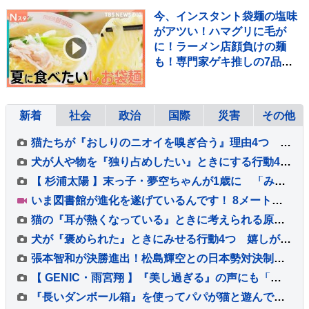
今、インスタント袋麺の塩味
がアツい！ハマグリに毛が
に！ラーメン店顔負けの麺
も！専門家ゲキ推しの7品を
大家族が1週間ガチ比較！
【それスタ】
新着
社会
政治
国際
災害
その他
猫たちが『おしりのニオイを嗅ぎ合う』理由4つ 何を確かめているの？行動が持つ意味を解説
犬が人や物を『独り占めしたい』ときにする行動4つ 執着心が強すぎる場合の対処法まで
【 杉浦太陽 】末っ子・夢空ちゃんが1歳に 「みんなに囲まれて、一升餅を背負って」家族総出でお祝い
いま図書館が進化を遂げているんです！ 8メートルの巨大本棚に、3Dプリンター、音楽スタジオまで！ 図書館の専門家が厳選した進化系図書館ベスト7をご紹介！
猫の『耳が熱くなっている』ときに考えられる原因5つ 放置しても大丈夫？異常を見分けるポイントも解説
犬が『褒められた』ときにみせる行動4つ 嬉しがっているサインや絆を深める接し方のコツまで
張本智和が決勝進出！松島輝空との日本勢対決制し兄妹Vへ王手「自分のプレーをして勝つ」【WTTチャンピオンズ横浜】
【 GENIC・雨宮翔 】『美し過ぎる』の声にも「もっとできる」 25歳を迎え 演じたいのは「サイコパス」
『長いダンボール箱』を使ってパパが猫と遊んでみた結果…微笑ましすぎる光景が113万再生「戻るの早いｗ」「旦那様が一番楽しそうｗ」