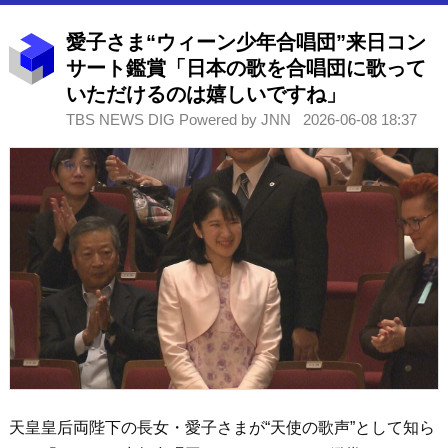
愛子さま“ウィーン少年合唱団”来日コン
サート鑑賞「日本の歌を合唱団に歌って
いただけるのは嬉しいですね」
TBS NEWS DIG Powered by JNN
2026-06-08 18:37
天皇皇后両陛下の長女・愛子さまが“天使の歌声”として知ら