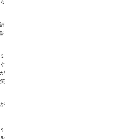
ら
評
語
ミ
ぐ
が
笑
が
ゃ
ル