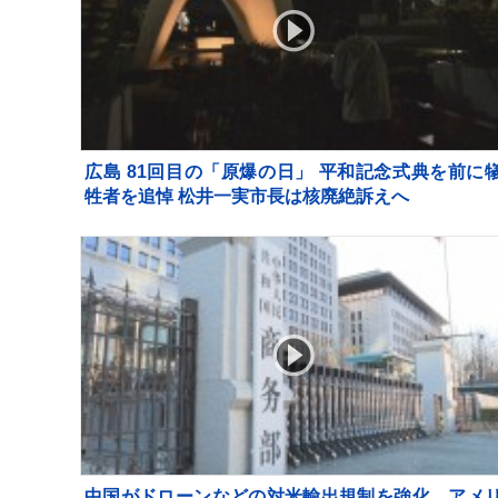
広島 81回目の「原爆の日」 平和記念式典を前に
牲者を追悼 松井一実市長は核廃絶訴えへ
中国がドローンなどの対米輸出規制を強化 アメ