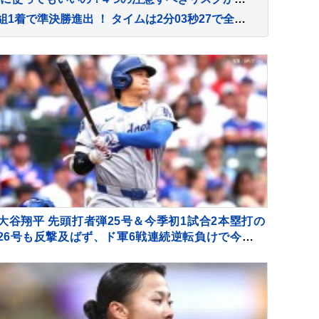
久保凛、女子800ｍ予選を組1着で準決勝進出 ！ タイムは2分03秒27で全体トップ【U20世界陸上】
大谷翔平 先頭打者弾25号＆今季初1試合2本塁打の
26号も反撃及ばず、ド軍6戦連続逆転負けで今季ワ
ースト更新の6連敗 今永は8勝目