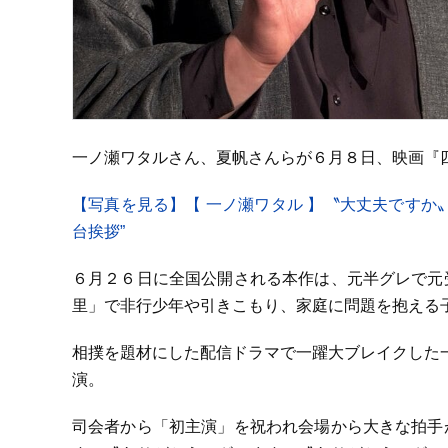
一ノ瀬ワタルさん、夏帆さんらが６月８日、映画『
【写真を見る】【 一ノ瀬ワタル 】〝大丈夫ですか
台挨拶”
６月２６日に全国公開される本作は、元半グレで元
里」で非行少年や引きこもり、家庭に問題を抱える
相撲を題材にした配信ドラマで一躍大ブレイクした
演。
司会者から「初主演」を祝われ会場から大きな拍手