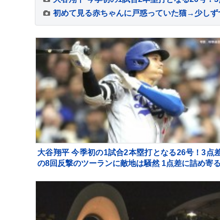
大谷翔平 今季初の1試合2本塁打となる26号！3点
の8回反撃のツーランに敵地は騒然 1点差に詰め寄