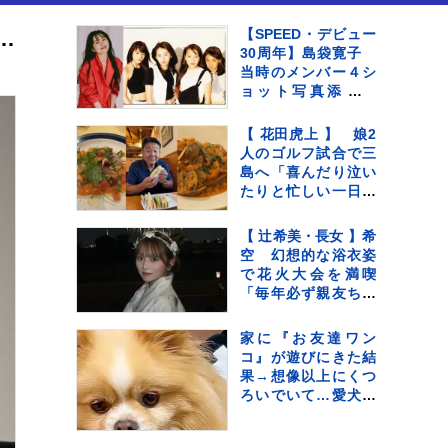
か〟共演の夏帆のひとことキッカケで 初主演映画公開で“汗だく舞台挨拶”
【SPEED・デビュー
30周年】島袋寛子
当時のメンバー４シ
ョット写真添えて
「みんなありがと
う ありがとう
【 花田虎上 】 娘2
SPEED」メッセージ
人のゴルフ試合で三
伝える
島へ「喜んだり泣い
たりと忙しい一日で
した」 試合後は家
族で“お気に入りイタ
【 辻希美・長女 】希
リアン”へ
空 幻想的な浴衣姿
で花火大会を満喫
「毎年必ず親友ちゃ
んと見に行ってる」
「来年もたのしみだ
家に『お友達ワン
ね」
コ』が遊びにきた結
果→想像以上にくつ
ろいでいて…愛犬が
見せた『ドン引きの
表情』に反響「人間