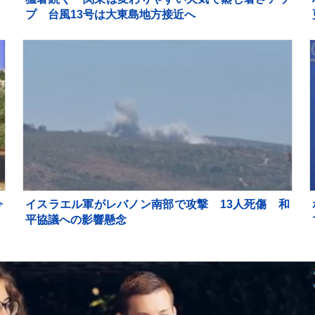
プ 台風13号は大東島地方接近へ
今
イスラエル軍がレバノン南部で攻撃 13人死傷 和
分
平協議への影響懸念