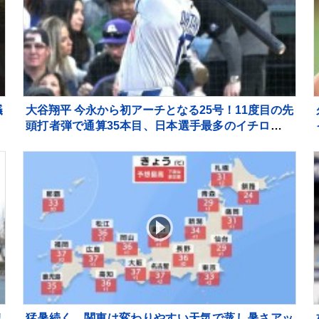
犠
大谷翔平 今永から初アーチとなる25号！11度目の先
頭打者弾で通算35本目、日本選手最多のイチローま
であと2本
リ
猛暑続く 関東は変わりやすい天気で蒸し暑さアッ