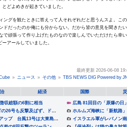
〟とどよめきが起きていました。
ィングを観たときに答えって人それぞれだと思うんスよ。この
ンドだったのか俺にも分からない。だから皆の意見を聞きたい
なで頑張って作り上げたものなので楽しんでいただけたら幸い
ピーアールしていました。
最終更新 2026-06-08 19:
Cube
ニュース
その他
TBS NEWS DIG Powered by J
治
経済
国際
徴収総額の6割に相当
大谷翔平 先頭打者弾25号＆今季初1試合2本塁打の26号も反撃及ばず、ド軍6戦連続逆転負けで今季ワースト更新の6連敗 今永は8勝目
猛暑続く 関東は変わりやすい天気で蒸し暑さアップ 台風13号は大東島地方接近へ
イスラエル軍がレバノン南
大谷翔平 今季初の1試合2本塁打となる26号！3点差の8回反撃のツーランに敵地は騒然 1点差に詰め寄る