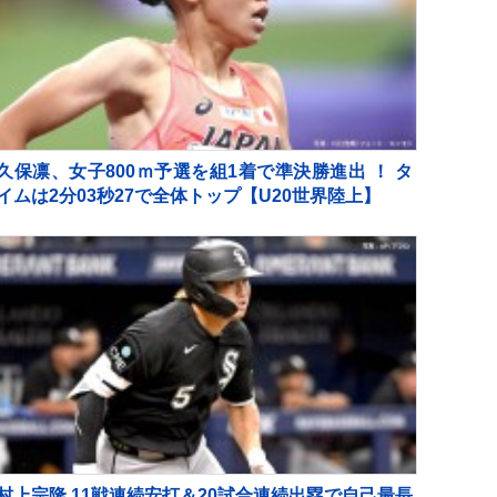
久保凛、女子800ｍ予選を組1着で準決勝進出 ！ タ
イムは2分03秒27で全体トップ【U20世界陸上】
村上宗隆 11戦連続安打＆20試合連続出塁で自己最長