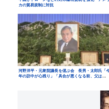
カの貿易規制に対抗
河野洋平・元衆院議長を偲ぶ会 長男・太郎氏「
年の訪中が心残り」「具合が悪くなる前、父は自
の人生は良い人生だったなと」