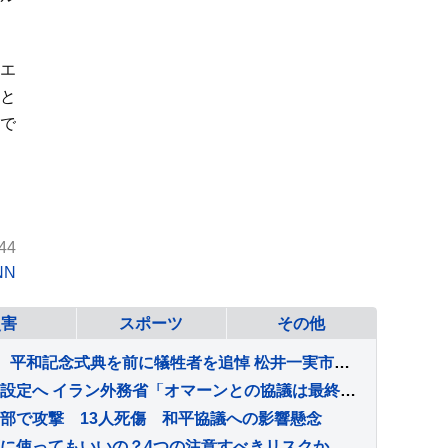
エ
と
で
44
NN
災害
スポーツ
その他
広島 81回目の「原爆の日」 平和記念式典を前に犠牲者を追悼 松井一実市長は核廃絶訴えへ
ホルムズ海峡に「新航路」設定へ イラン外務省「オマーンとの協議は最終段階」 最高指導者モジタバ師の承認待ち
部で攻撃 13人死傷 和平協議への影響懸念
『保冷剤』は猫の暑さ対策に使ってもいいの？4つの注意すべきリスクから安全な使用法まで