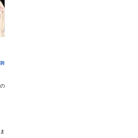
みたいｗ」「動揺し
てて草」
く舞
の
。
ま