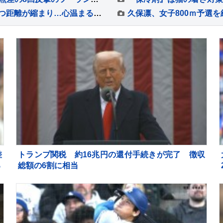
初めて見る赤ちゃんに戸惑っていた猫→少しずつ距離が縮まり…心温まる『3か月間の軌跡』が23万再生「幸せな気持ちになった」「とても素敵」
差
トランプ関税 約16兆円の還付手続きが完了 徴収
る
総額の6割に相当