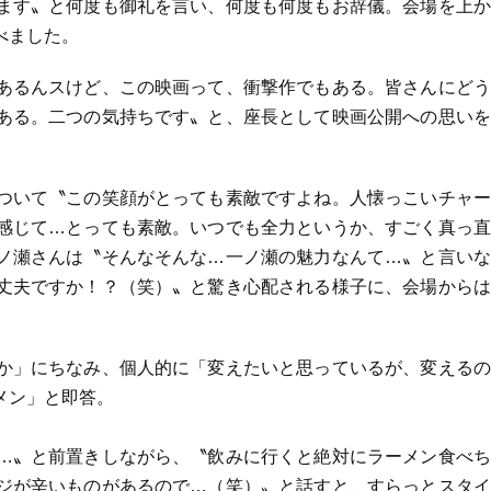
ます〟と何度も御礼を言い、何度も何度もお辞儀。会場を上か
べました。
あるんスけど、この映画って、衝撃作でもある。皆さんにどう
ある。二つの気持ちです〟と、座長として映画公開への思いを
ついて〝この笑顔がとっても素敵ですよね。人懐っこいチャー
感じて…とっても素敵。いつでも全力というか、すごく真っ直
ノ瀬さんは〝そんなそんな…一ノ瀬の魅力なんて…〟と言いな
丈夫ですか！？（笑）〟と驚き心配される様子に、会場からは
か」にちなみ、個人的に「変えたいと思っているが、変えるの
メン」と即答。
…〟と前置きしながら、〝飲みに行くと絶対にラーメン食べち
ジが辛いものがあるので…（笑）〟と話すと、すらっとスタイ