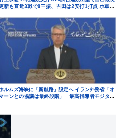
更新も直近3戦で8三振、吉田は2安打1打点 ホ軍は
14失点で敗戦
ホルムズ海峡に「新航路」設定へ イラン外務省「オ
マーンとの協議は最終段階」 最高指導者モジタバ
師の承認待ち