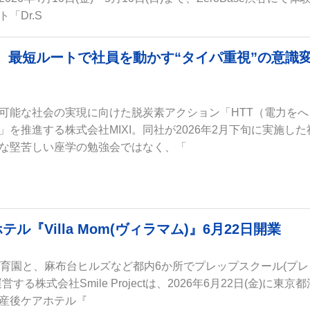
「Dr.S
ぶ、最短ルートで社員を動かす“タイパ重視”の意識
可能な社会の実現に向けた脱炭素アクション「HTT（電力をへ
を推進する株式会社MIXI。同社が2026年2月下旬に実施した
な堅苦しい座学の勉強会ではなく、「
Villa Mom(ヴィラマム)』6月22日開業
保育園と、麻布台ヒルズなど都内6か所でプレップスクール(プレ
る株式会社Smile Projectは、2026年6月22日(金)に東京都
産後ケアホテル『