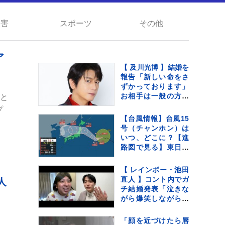
災害
スポーツ
その他
ア
【 及川光博 】結婚を
報告「新しい命をさ
ずかっております」
お相手は一般の方
ンと
〝今後も俳優として
プ
ミッチーとして精
【台風情報】台風15
進〟【 コメント全文
号（チャンホン）は
】
いつ、どこに？【進
路図で見る】東日本
や北日本に影響か、
大型で強い台風13号
【 レインボー・池田
（ドルフィン）引き
直人 】コント内でガ
人
続き 大雨・暴風・高
チ結婚発表「泣きな
潮・うねりを伴った
がら爆笑しながらよ
高波などに厳重警戒
くわかんない」お相
必要
手はフリーアナウン
「顔を近づけたら唇