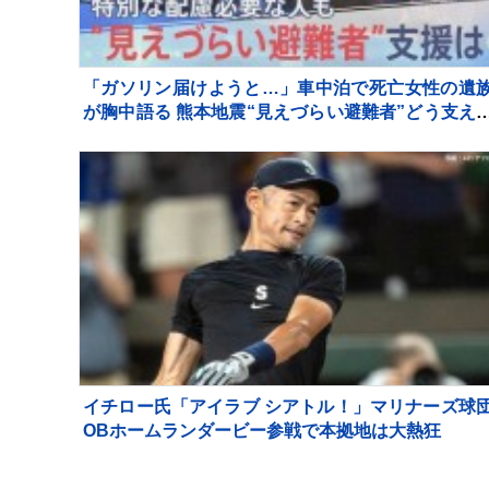
「ガソリン届けようと…」車中泊で死亡女性の遺
が胸中語る 熊本地震“見えづらい避難者”どう支え
か “要配慮者”避難の現状 子どもの心ケアする医師
【報道特集】
イチロー氏「アイラブ シアトル！」マリナーズ球
OBホームランダービー参戦で本拠地は大熱狂