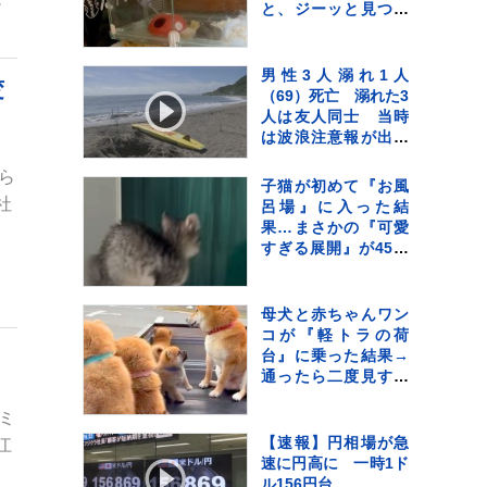
と、ジーッと見つめ
て…人間の子どもの
ような光景に反響
「なんて尊いの」
男性3人溺れ1人
変
「姿勢がｗ」
（69）死亡 溺れた3
人は友人同士 当時
は波浪注意報が出て
いた 千葉・南房総
ら
市の海水浴場
子猫が初めて『お風
社
呂場』に入った結
果…まさかの『可愛
すぎる展開』が45万
再生「兄猫たちがた
まらんｗ」「見守り
隊が増えて笑った」
母犬と赤ちゃんワン
コが『軽トラの荷
台』に乗った結果→
通ったら二度見する
『尊すぎる警備』が
ミ
217万再生「可愛いの
渋滞」「たまらない
【速報】円相場が急
江
景色」
速に円高に 一時1ド
ル156円台