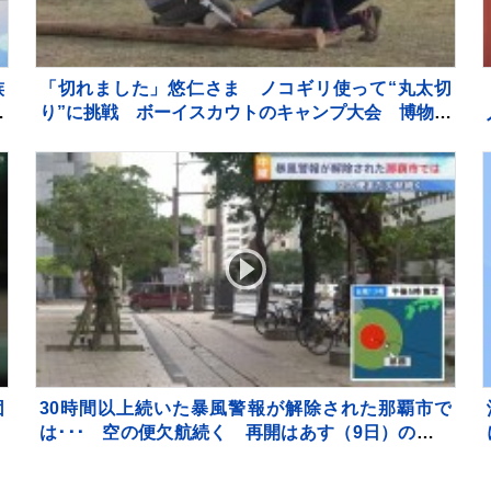
族
「切れました」悠仁さま ノコギリ使って“丸太切
る
り”に挑戦 ボーイスカウトのキャンプ大会 博物館
も
も鑑賞 広島 1泊2日の日程終えきょう（8日）帰
京
団
30時間以上続いた暴風警報が解除された那覇市で
は･･･ 空の便欠航続く 再開はあす（9日）の見込
み