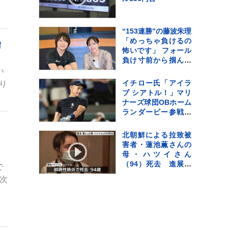
“153連勝”の藤波朱理
「めっちゃ負けるの
始
怖いです」 フォール
負け寸前から掴んだ
栄光と、石川佳純に
い
語った本音【バー
イチロー氏「アイラ
り
ス・デイ】
ブ シアトル！」マリ
ナーズ球団OBホーム
ランダービー参戦で
本拠地は大熱狂
目
北朝鮮による拉致被
害者・蓮池薫さんの
母・ハツイさん
（94）死去 進展し
で
ない拉致問題に 最後
、次
まで苛立ちも…