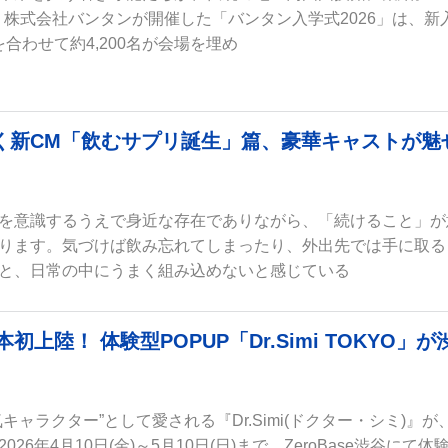
）、株式会社バンタンが開催した「バンタン入学式2026」は、新
を合わせて約4,200名が会場を埋め
描く新CM「飲むサプリ誕⽣」篇、豪華キャストが魅
を意識するうえで身近な存在でありながら、「続けること」が
ります。気づけば飲み忘れてしまったり、外出先では手に取る
と、日常の中にうまく組み込めないと感じている
初上陸！ 体験型POPUP「Dr.Simi TOKYO」が
キャラクター”として愛される『Dr.Simi(ドクター・シミ)』が
26年4月10日(金)～5月10日(日)まで、ZeroBase渋谷にて体