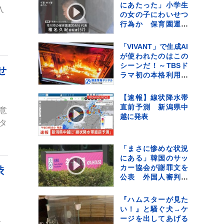
サー・佐藤佳奈さ
にあたった」小学生
入
ん ジャンボたかお
の女の子にわいせつ
大祝福
行為か 保育園運営
会社代表の男を逮
捕 千葉・市川市
「VIVANT」で生成AI
が使われたのはこの
シーンだ！～TBSド
せ
ラマ初の本格利用～
【調査情報デジタ
ル】
【速報】線状降水帯
直前予測 新潟県中
意
越に発表
タ
「まさに惨めな状況
にある」韓国のサッ
カー協会が謝罪文を
渋
公表 外国人審判へ
の“性的接待”・代表
監督選任めぐる疑惑
『ハムスターが見た
など相次ぐ不祥事受
い！』と騒ぐ犬→ケ
、
け
ージを出してあげる
験