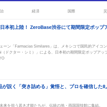
治
経済
国際
が日本初上陸！ ZeroBase渋谷にて期間限定ポップ
ン「Farmacias Similares」は、メキシコで国民的アイコ
Simi（ドクター・シミ）」による、日本初の期間限定ポップアッ
YO
品が説く「突き詰める」覚悟と、プロを確信した8
未来を担う若き才能たちが、伝統の地・両国国技館に集結。