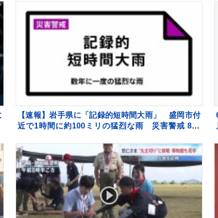
に
【速報】岩手県に「記録的短時間大雨」 盛岡市付
T
近で1時間に約100ミリの猛烈な雨 災害警戒 8日
17:55時点