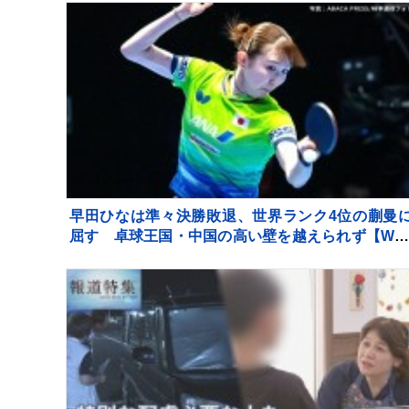
早田ひなは準々決勝敗退、世界ランク4位の蒯曼
屈す 卓球王国・中国の高い壁を越えられず【WT
チャンピオンズ横浜】