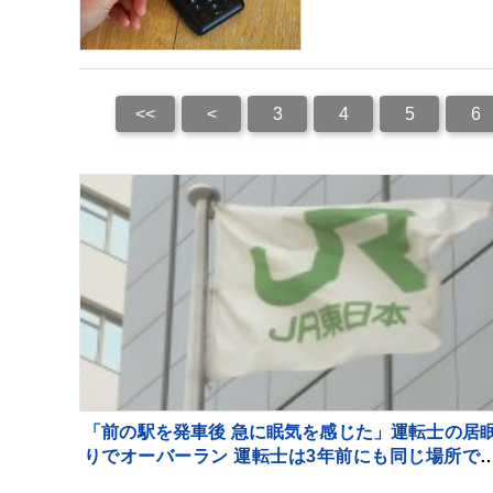
<<
<
3
4
5
6
「前の駅を発車後 急に眠気を感じた」運転士の居
りでオーバーラン 運転士は3年前にも同じ場所で
眠りしオーバーラン JR横浜線