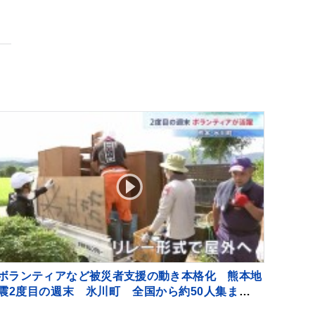
ボランティアなど被災者支援の動き本格化 熊本地
震2度目の週末 氷川町 全国から約50人集まり炎
天下で仕分け作業 八代市 保健師が高齢者の家を