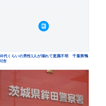
巡回
60代くらいの男性1人が溺れて意識不明 千葉県鴨
川市