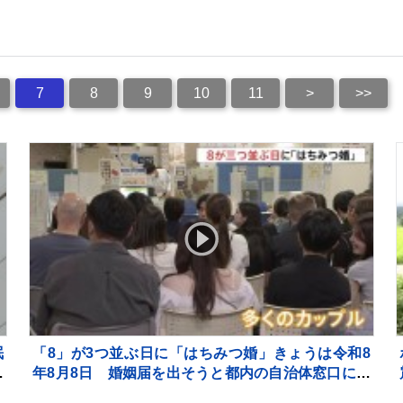
7
8
9
10
11
>
>>
眠
「8」が3つ並ぶ日に「はちみつ婚」きょうは令和8
居
年8月8日 婚姻届を出そうと都内の自治体窓口には
多くのカップルが…