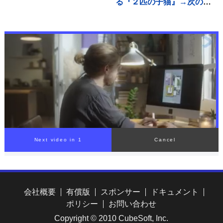
る『２匹の子猫』→次の瞬
間…たまらなく可愛い『表
情の変化』に１万いいね
「旦那様ニャイス」「たま
らんすぎる」
Next video in 1
Cancel
会社概要
有償版
スポンサー
ドキュメント
ポリシー
お問い合わせ
Copyright © 2010 CubeSoft, Inc.