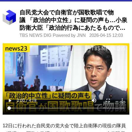
自民党大会で自衛官が国歌歌唱で物
議 「政治的中立性」に疑問の声も…小泉
防衛大臣「政治的行為にあたるものでは
ない」【news23】
TBS NEWS DIG Powered by JNN
2026-04-15 12:03
12日に行われた自民党の党大会で陸上自衛隊の現役の隊員