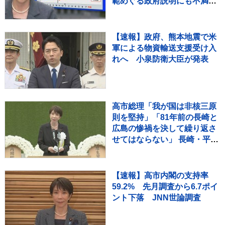
範めぐる政府説明にも不満
「6割超」【8月JNN世論調査
解説】
【速報】政府、熊本地震で米
軍による物資輸送支援受け入
れへ 小泉防衛大臣が発表
高市総理「我が国は非核三原
則を堅持」「81年前の長崎と
広島の惨禍を決して繰り返さ
せてはならない」 長崎・平和
祈念式典で挨拶
【速報】高市内閣の支持率
59.2% 先月調査から6.7ポイ
ント下落 JNN世論調査