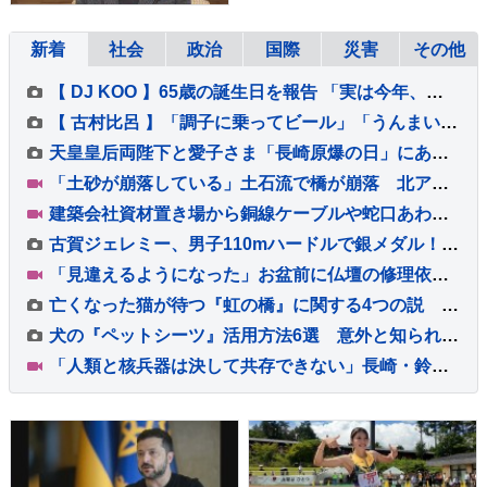
新着
社会
政治
国際
災害
その他
【 DJ KOO 】65歳の誕生日を報告 「実は今年、家族に怪我が続いていて」妻と娘のケガ・手術・入院明かす「健KOO第一で」「最KOOな一年に」
【 古村比呂 】「調子に乗ってビール」「うんまい！体調OK」 久しぶりに「美味しく飲めてよかった」講演会で北海道へ
天皇皇后両陛下と愛子さま「長崎原爆の日」にあたり黙とう 上皇ご夫妻はテレビ中継を見て仙洞御所で 戦後81年
「土砂が崩落している」土石流で橋が崩落 北アルプス燕岳・登山口の温泉施設に登山客など約390人が孤立状態 長野
建築会社資材置き場から銅線ケーブルや蛇口あわせて約20キロ盗んだか 無職の男（50）を逮捕 警視庁は余罪を捜査 東京・足立区
古賀ジェレミー、男子110mハードルで銀メダル！12秒97をマークし今大会日本勢2人目の表彰台【U20世界陸上】
「見違えるようになった」お盆前に仏壇の修理依頼が急増 熊本地震 八代市の店に約100件の依頼
亡くなった猫が待つ『虹の橋』に関する4つの説 どう過ごしているの？いつの日か再会できる？
犬の『ペットシーツ』活用方法6選 意外と知られていない暮らしの中で役立つアイデアとは？
「人類と核兵器は決して共存できない」長崎・鈴木市長 被爆から81年 長崎原爆の日 高市総理「我が国は非核三原則を堅持している」