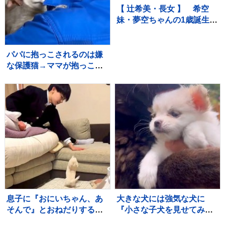
【 辻希美・長女 】 希空
妹・夢空ちゃんの1歳誕生日
を祝福 「毎日可愛くて可
愛くて見るだけで癒されて
るよ」 「姉妹で沢山お出か
パパに抱っこされるのは嫌
けしたりしようね」
な保護猫→ママが抱っこし
てみると…まさかの光景に
「めっちゃニヤけたｗ」
「すごいｗｗ」と10万再生
息子に『おにいちゃん、あ
大きな犬には強気な犬に
そんで』とおねだりする赤
『小さな子犬を見せてみ
ちゃん犬→ソファに登れず
た』結果…守らなければい