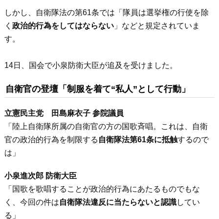
しかし、自衛隊法の第61条では「隊員は選挙権の行使を除
く
政治的行為をしてはならない
」などと規定されていま
す。
14日、国会で小泉防衛大臣が追及を受けました。
自衛官の登壇「制服を着て“私人”として行動」
立憲民主党 田島麻衣子 参院議員
「陸上自衛隊所属の自衛官の方の国歌斉唱。これは、自衛
官の政治的行為を制限する
自衛隊法第61条に抵触
するので
は」
小泉進次郎 防衛大臣
「国歌を歌唱することが政治的行為にあたるものでもな
く、今回の件は
自衛隊法違反に当たらないと認識
してい
る」