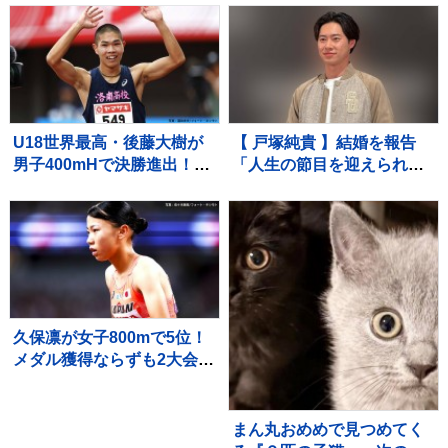
にいたら…あまりにも素敵
けないと理解している『尊
な『神対応』が552万再生
い光景』が30万再生「愛情
「平和な世界」
深い」「いい子」
U18世界最高・後藤大樹が
【 戸塚純貴 】結婚を報告
男子400mHで決勝進出！49
「人生の節目を迎えられる
秒19の全体トップのタイム
こと、心より感謝しており
でファイナルへ【U20世界
ます」「さらなる飛躍を目
陸上】
指して」精進誓う
久保凛が女子800mで5位！
メダル獲得ならずも2大会連
続入賞果たす【U20世界陸
上】
まん丸おめめで見つめてく