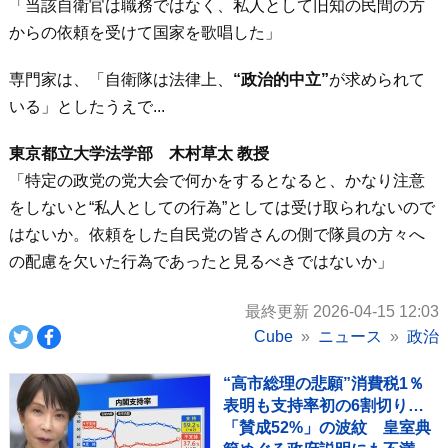
「当該自衛官は職務ではなく、私人として旧知の民間の方
からの依頼を受けて国家を歌唱した」
専門家は、「自衛隊は法律上、
“政治的中立”
が求められて
いる」としたうえで...
東京都立大学法学部 木村草太 教授
「特定の政党の党大会で何かをするとなると、かなり注意
をしないと“私人としての行為”としては受け取られないので
はないか。依頼をした自民党の皆さんの側で隊員の方々へ
の配慮を欠いた行為であったと見るべきではないか」
最終更新 2026-04-15 12:03
Cube
ニュース
政治
“高市総理の悲願”消費税1％
表明も支持率初の6割切り…
「賛成52%」の波紋 皇室典