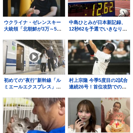
ウクライナ・ゼレンスキー
中島ひとみが日本新記録、
大統領「北朝鮮が3万～5万
12秒62を予選でいきなりマ
人のロシア派兵決定」韓国
ーク、福部真子の記録を2年
に協力呼びかけ
ぶりに更新【陸上・富士北
麓ワールドトライアル】
初めての“夜行”新幹線「ル
村上宗隆 今季5度目の2試合
ミエールエクスプレス」
連続26号！首位攻防での2
東京駅を夜に出発し翌朝に
戦連発に本拠地ファン大熱
新大阪駅へ ホテル代高騰
狂、連敗中のチームに勢い
のなかレジャー需要など狙
つける
う