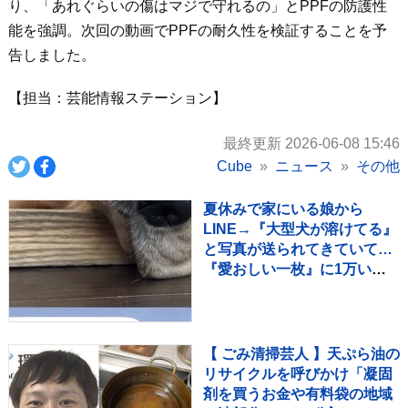
り、「あれぐらいの傷はマジで守れるの」とPPFの防護性
能を強調。次回の動画でPPFの耐久性を検証することを予
告しました。
【担当：芸能情報ステーション】
最終更新 2026-06-08 15:46
Cube
ニュース
その他
夏休みで家にいる娘から
LINE→『大型犬が溶けてる』
と写真が送られてきていて…
『愛おしい一枚』に1万いい
ね「たぷたぷで草」「無防備
ｗｗ」
【 ごみ清掃芸人 】天ぷら油の
リサイクルを呼びかけ「凝固
剤を買うお金や有料袋の地域