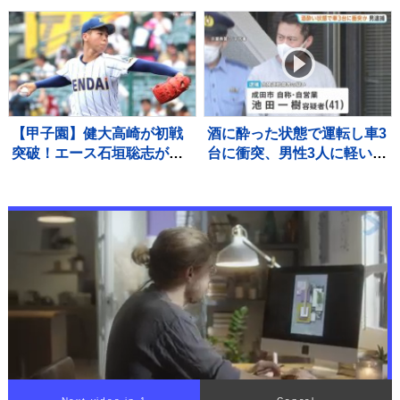
えたロケットの一部が宇宙
らに台風15号が来週火曜～
空間に漂流していた
水曜ごろ北日本や関東に近
づくおそれ【気象予報士解
説】
【甲子園】健大高崎が初戦
酒に酔った状態で運転し車3
突破！エース石垣聡志が八
台に衝突、男性3人に軽いけ
幡商打線を9回11K1失点完
がをさせた疑いで41歳の男
投 打線は13安打の7得点
逮捕 呼気から基準値超のア
の猛攻で快勝
ルコール検出 千葉・東関東
道