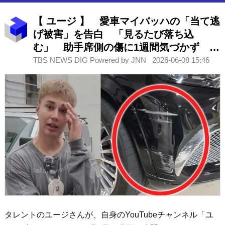
【 ユージ 】 愛車マイバッハの「当て逃
げ被害」を告白 「見るたび落ち込
む」 助手席側の傷に1週間気づかず 【
メルセデス・マイバッハ GLS 600
TBS NEWS DIG Powered by JNN
2026-06-08 15:46
2023年式 】
タレントのユージさんが、自身のYouTubeチャンネル「ユ