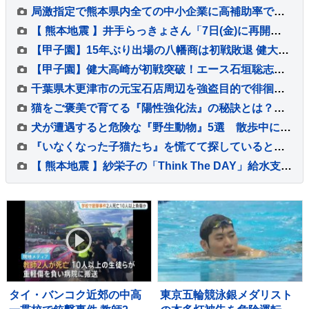
局激指定で熊本県内全ての中小企業に高補助率で復旧支援へ 政府の非常災害対策本部会議で高市総理が明らかに
【 熊本地震 】井手らっきょさん「7日(金)に再開出来ます」バーの再開を宣言「熊本は1歩ずつ前へ進みます」
【甲子園】15年ぶり出場の八幡商は初戦敗退 健大高崎に敗れる 5回に打者一巡の猛攻浴び6失点 背番号11久保田が4回1失点好投 9回意地の1点
【甲子園】健大高崎が初戦突破！エース石垣聡志が八幡商打線を9回11K1失点完投 打線は13安打の7得点の猛攻で快勝
千葉県木更津市の元宝石店周辺を強盗目的で徘徊 男5人を逮捕 「ルパン3世」名乗り実行役に強盗するよう指示する男も 埼玉県警
猫をご褒美で育てる『陽性強化法』の秘訣とは？ 褒め方のコツや適切な取り入れ方を解説
犬が遭遇すると危険な『野生動物』5選 散歩中に出くわしてしまったらどうすべき？
『いなくなった子猫たち』を慌てて探していると…『まさかの場所』に集まっている光景が41万表示「凄いところにｗ」「３匹と思ったらｗ」
【 熊本地震 】紗栄子の「Think The DAY」給水支援を報告〝動物たちへの支援も並行〟 自身の会社での事業でも〝支援活動を支える〟
タイ・バンコク近郊の中高
東京五輪競泳銀メダリスト