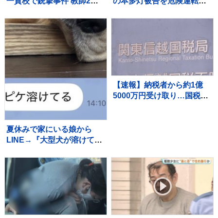
一貫校で銃撃事件 教師2人
の本多灯被告を危険運転傷
死亡10人以上の生徒ら重軽
害罪で起訴 東京地検立川
傷 銃撃犯は学校の生徒と
支部
の情報、現場で死亡と地元
当局
【速報】納税者から約1億
5000万円受け取り…国税職
員を懲戒免職処分 関東信越
国税局 詐欺などの疑いで刑
事告発も
夏休みで家にいる娘から
LINE→『大型犬が溶けて
る』と写真が送られてきて
いて…『愛おしい一枚』に1
万いいね「たぷたぷで草」
「無防備ｗｗ」