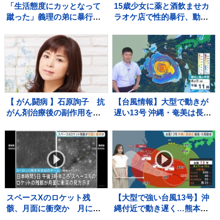
「生活態度にカッとなって
15歳少女に薬と酒飲ませカ
蹴った」義理の弟に暴行
ラオケ店で性的暴行、動画
41歳の女逮捕 群馬・渋川
撮影か 「先生」と呼ばれる
54歳男を再逮捕 これまで
にも同様の事件で2度逮捕
【 がん闘病 】石原詢子 抗
【台風情報】大型で動きが
がん剤治療後の副作用を吐
遅い13号 沖縄・奄美は長引
露「ままならない事が増え
く大雨・暴風などに厳重警
ては来てます」
戒 お盆休みは台風15号が
東・北日本に接近・上陸か
【7日これからの天気】
スペースXのロケット残
【大型で強い台風13号】沖
骸、月面に衝突か 月に探
縄付近で動き遅く…熊本で
査機を届けたあと役目を終
は36℃の猛烈な暑さも さ