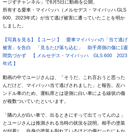
ージずチャンネル」で6月5日に動画を公開。
所有する愛車・マイバッハ（メルセデス・マイバッハ GLS
600、2023年式）が当て逃げ被害に遭っていたことを明か
しました。
【写真を見る】【 ユージ 】 愛車マイバッハの「当て逃げ
被害」を告白 「見るたび落ち込む」 助手席側の傷に1週
間気づかず 【 メルセデス・マイバッハ GLS 600 2023
年式 】
動画の中でユージさんは、「そうだ、これ言おうと思った
んだけど、マイバッハ当て逃げされました」と報告。左ハ
ンドル車のため、運転席とは逆側に白い車による線状の傷
が複数ついていたといいます。
「隣の人が白い車で、出るときにすって出てってんのよ」
とユージさんは推測される当時の状況を説明。相手の塗装
が付着し、自身の塗装も削れているほどの傷だったにもか