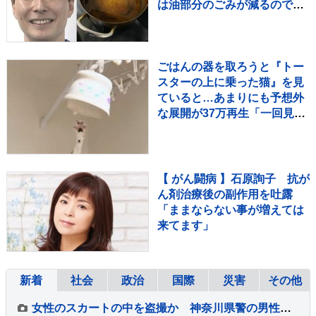
は油部分のごみが減るので、
節約にも繋がりますよ！」
【マシンガンズ滝沢】
ごはんの器を取ろうと『トー
スターの上に乗った猫』を見
ていると…あまりにも予想外
な展開が37万再生「一回見て
くるの可愛いｗ」「声出た
ｗ」
【 がん闘病 】石原詢子 抗が
ん剤治療後の副作用を吐露
「ままならない事が増えては
来てます」
新着
社会
政治
国際
災害
その他
女性のスカートの中を盗撮か 神奈川県警の男性巡査部長（30代）を書類送検 「約2、3年前から盗撮」容疑認める 男性は依願退職