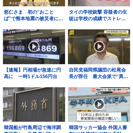
悠仁さま 初の“おこと
タイの学校銃撃 容疑者の生
ば”で熊本地震の被災者にお
徒は学校の成績でストレス
見舞いも 広島県で原爆慰
か 教職員5人死亡 30人重
霊碑に供花
軽傷
【速報】円相場が急速に円
自民党福岡県議団の松尾会
高に 一時1ドル156円台
長が辞任 最大会派で“異
例”のトップ不在 熊本地震
の直後に政治資金パーティ
ー
韓国船が竹島周辺で海洋調
韓国サッカー協会 外国人審