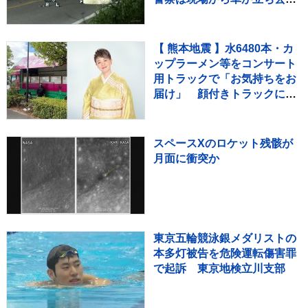
たとみて捜査も その後ひき逃
げの可能性は低く
【 熊本地震 】水6480本・カ
ップラーメン等をコンサート
用トラックで「お気持ちをお
届け」 顔付きトラックにた
めらいも〝自分のことを言っ
てる場合ではない〟
スペースXのロケット残骸が
月面に衝突か
東京五輪競泳銀メダリストの
本多灯被告を危険運転傷害罪
で起訴 東京地検立川支部