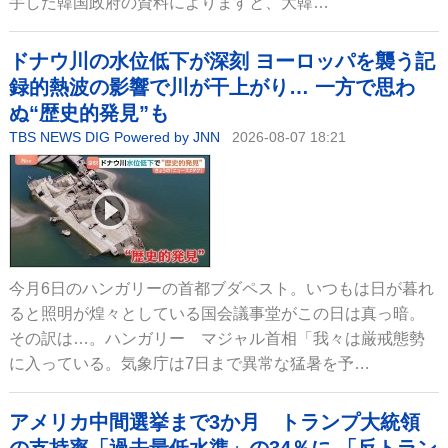
手した韓国政府の資料によりますと、大韓…
ドナウ川の水位低下が深刻 ヨーロッパを襲う記
録的熱波の影響で川が干上がり… 一方で思わ
ぬ“歴史的発見”も
TBS NEWS DIG Powered by JNN
2026-08-07 18:21
今月6日のハンガリーの首都ブダペスト。いつもは日が暮れ
ると照明が煌々としている国会議事堂がこの日は真っ暗。
その訳は…。ハンガリー マジャル首相「我々は厳戒態勢
に入っている。気象庁は7日まで異常な猛暑を予…
アメリカ中間選挙まで3か月 トランプ大統領