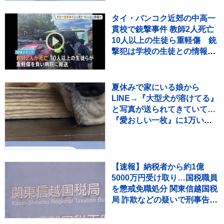
タイ・バンコク近郊の中高一
貫校で銃撃事件 教師2人死亡
10人以上の生徒ら重軽傷 銃
撃犯は学校の生徒との情報、
現場で死亡と地元当局
夏休みで家にいる娘から
LINE→『大型犬が溶けてる』
と写真が送られてきていて…
『愛おしい一枚』に1万いい
ね「たぷたぷで草」「無防備
ｗｗ」
【速報】納税者から約1億
5000万円受け取り…国税職員
を懲戒免職処分 関東信越国税
局 詐欺などの疑いで刑事告発
も