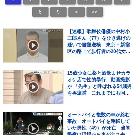
8
9
>
>>
【速報】歌舞伎俳優の中村小
三郎さん（77）をひき逃げの
疑いで書類送検 東京・新宿
区の路上で歩行者の20代女性
をはねてけがをさせたうえ、
そのまま逃走か 警視庁
15歳少女に薬と酒飲ませカラ
オケ店で性的暴行、動画撮影
か 「先生」と呼ばれる54歳男
を再逮捕 これまでにも同様
の事件で2度逮捕
オートバイと複数の車が絡む
事故 オートバイを運転して
いた男性（49）が死亡 当初
警察は現場から車が立ち去っ