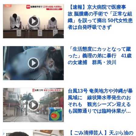
【速報】京大病院で医療事
故 脳腫瘍の手術で「正常な組
織」を誤って摘出 50代女性患
者は自発呼吸できず
「生活態度にカッとなって蹴
った」義理の弟に暴行 41歳
の女逮捕 群馬・渋川
台風13号 奄美地方や沖縄が暴
風域に 線状降水帯発生のお
それも 観光シーズン迎える
も国際通りでは臨時休業が相
次ぐ 8日にかけて暴風・高
波・土砂災害に厳重警戒
【 ごみ清掃芸人 】天ぷら油の