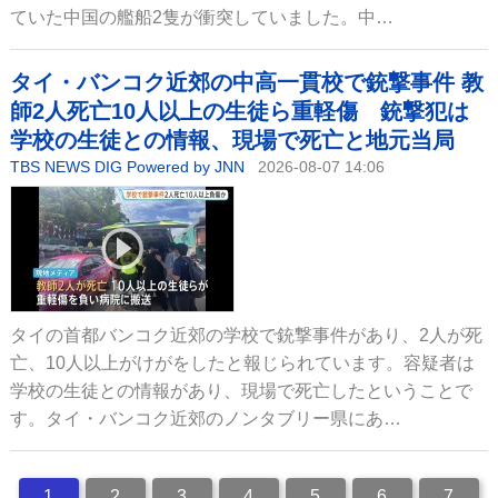
ていた中国の艦船2隻が衝突していました。中…
タイ・バンコク近郊の中高一貫校で銃撃事件 教
師2人死亡10人以上の生徒ら重軽傷 銃撃犯は
学校の生徒との情報、現場で死亡と地元当局
TBS NEWS DIG Powered by JNN
2026-08-07 14:06
タイの首都バンコク近郊の学校で銃撃事件があり、2人が死
亡、10人以上がけがをしたと報じられています。容疑者は
学校の生徒との情報があり、現場で死亡したということで
す。タイ・バンコク近郊のノンタブリー県にあ…
1
2
3
4
5
6
7