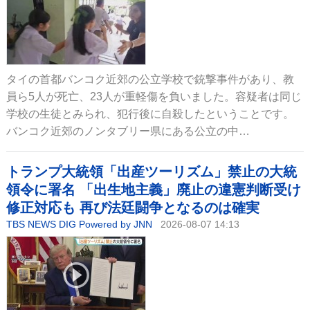
タイの首都バンコク近郊の公立学校で銃撃事件があり、教
員ら5人が死亡、23人が重軽傷を負いました。容疑者は同じ
学校の生徒とみられ、犯行後に自殺したということです。
バンコク近郊のノンタブリー県にある公立の中…
トランプ大統領「出産ツーリズム」禁止の大統
領令に署名 「出生地主義」廃止の違憲判断受け
修正対応も 再び法廷闘争となるのは確実
TBS NEWS DIG Powered by JNN
2026-08-07 14:13