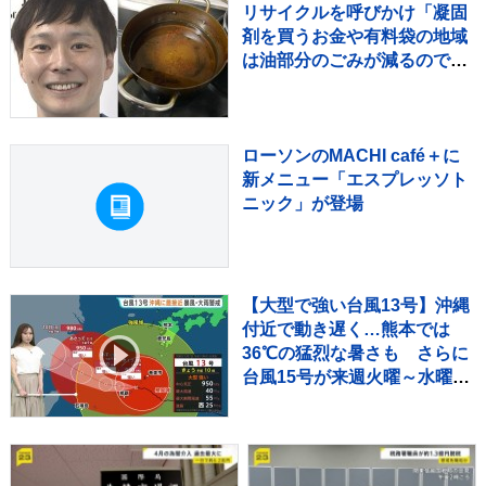
リサイクルを呼びかけ「凝固
剤を買うお金や有料袋の地域
は油部分のごみが減るので、
節約にも繋がりますよ！」
【マシンガンズ滝沢】
ローソンのMACHI café＋に
新メニュー「エスプレッソト
ニック」が登場
【大型で強い台風13号】沖縄
付近で動き遅く…熊本では
36℃の猛烈な暑さも さらに
台風15号が来週火曜～水曜ご
ろ北日本や関東に近づくおそ
れ【気象予報士解説】