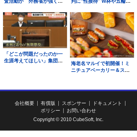
査活動か 外務省が強く抗
判に“性接待” W杯や五輪の
議「事前の同意なく受け入
予選、2011年から約1年間
れられない」
で10人余に対し JNN報告書
入手
「どこが問題だったのか一
生涯考えてほしい」集団暴
海老名マルイで初開催！ミ
行死事件 “主犯格”の男（当
ニチュアベーカリー＆スイ
時18）に無期懲役の判決 裁
ーツアートの世界展
判員裁判 北海道・江別市
会社概要
有償版
スポンサー
ドキュメント
ポリシー
お問い合わせ
Copyright © 2010 CubeSoft, Inc.