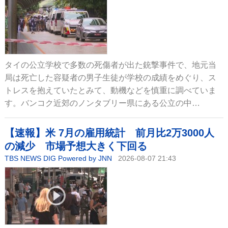
タイの公立学校で多数の死傷者が出た銃撃事件で、地元当
局は死亡した容疑者の男子生徒が学校の成績をめぐり、ス
トレスを抱えていたとみて、動機などを慎重に調べていま
す。バンコク近郊のノンタブリー県にある公立の中…
【速報】米 7月の雇用統計 前月比2万3000人
の減少 市場予想大きく下回る
TBS NEWS DIG Powered by JNN
2026-08-07 21:43