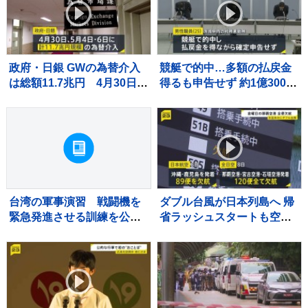
政府・日銀 GWの為替介入
競艇で的中…多額の払戻金
は総額11.7兆円 4月30日は
得るも申告せず 約1億3000
一日として過去最大の6.2兆
万円脱税か 税務署職員を懲
円超
戒免職 過去には納税者から
約1億5000万円受け取り
台湾の軍事演習 戦闘機を
ダブル台風が日本列島へ 帰
緊急発進させる訓練を公
省ラッシュスタートも空の
開 中国の侵攻を想定
便は欠航相次ぐ 沖縄では
「持病の薬」「血圧測定
器」を避難所に持ち込む高
齢者も 週明け15号も本州
へ【news23】