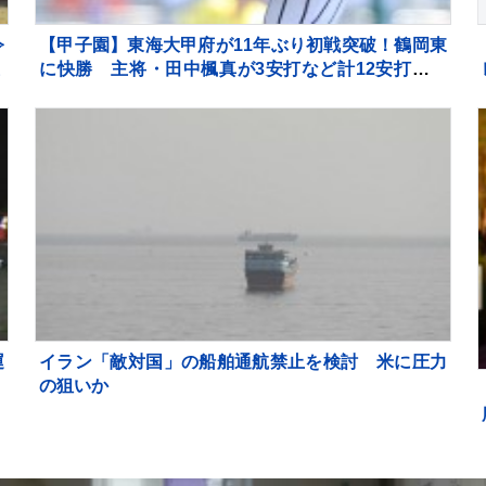
令
【甲子園】東海大甲府が11年ぶり初戦突破！鶴岡東
に快勝 主将・田中楓真が3安打など計12安打 左
腕・熊谷晄→エース村尾竜弦の好継投
運
イラン「敵対国」の船舶通航禁止を検討 米に圧力
ら
の狙いか
能