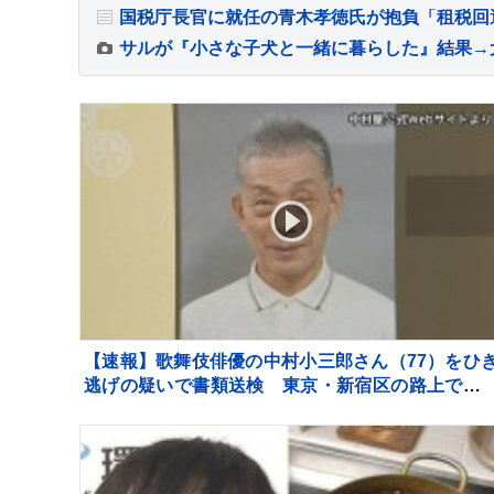
【速報】歌舞伎俳優の中村小三郎さん（77）をひ
逃げの疑いで書類送検 東京・新宿区の路上で歩
者の20代女性をはねてけがをさせたうえ、そのま
逃走か 警視庁