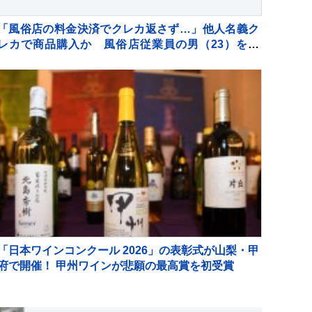
「風俗店の料金決済でクレカ返さず…」他人名義ク
レカで商品購入か 風俗店従業員の男（23）を逮
捕 自宅からは他人名義のクレカ複数枚 警視庁
「日本ワインコンクール 2026」の表彰式が山梨・甲
府で開催！ 甲州ワインが悲願の最高賞を初受賞