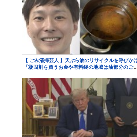
【 ごみ清掃芸人 】天ぷら油のリサイクルを呼びか
「凝固剤を買うお金や有料袋の地域は油部分のご
が減るので、節約にも繋がりますよ！」【マシン
ンズ滝沢】