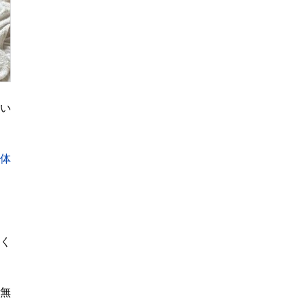
「皆様本当に本当に
ありがとうございま
す」
い
 体
く
て無