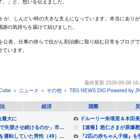
す。」と、想いを伝えました。
トが、しんどい時の大きな支えになっています。本当にありが
感謝の気持ちを届けて結びました。
とを公表。仕事の傍らで抗がん剤治療に取り組む日常をブログ
けています。
最終更新 2026-06-08 16:
Cube
ニュース
その他
TBS NEWS DIG Powered by J
治
経済
国際
去最大に
【広島原爆81年】戦火絶えぬ世界で…「いつまで失望させ続けるのか」市長が核兵器廃絶訴え 式典に過去最多の参列も記憶継承に課題【news23】
オートバイと複数の車が絡む事故 オートバイを運転していた男性（49）が死亡 当初警察は現場から車が立ち去ったとみて捜査も その後ひき逃げの可能性は低く