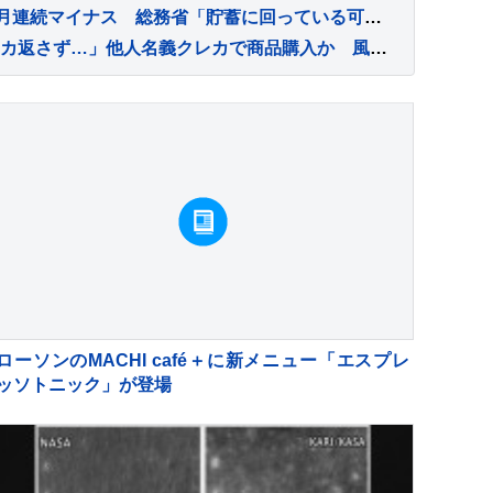
6月の消費支出-3.3%で7か月連続マイナス 総務省「貯蓄に回っている可能性」
「風俗店の料金決済でクレカ返さず…」他人名義クレカで商品購入か 風俗店従業員の男（23）を逮捕 自宅からは他人名義のクレカ複数枚 警視庁
ローソンのMACHI café＋に新メニュー「エスプレ
ッソトニック」が登場