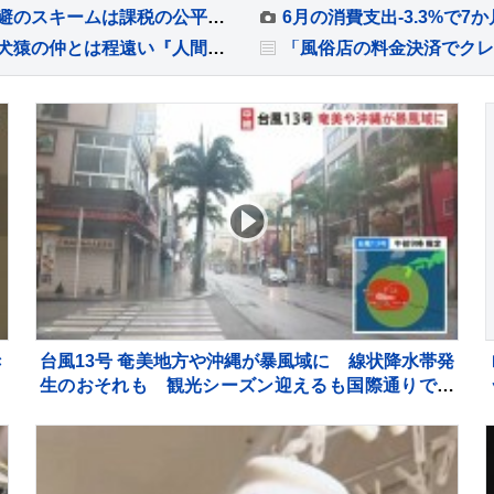
国税庁長官に就任の青木孝徳氏が抱負「租税回避のスキームは課税の公平が損なわれ、納税者の信頼を揺るがす」
サルが『小さな子犬と一緒に暮らした』結果→犬猿の仲とは程遠い『人間のように可愛がる光景』にほっこり 互いに大好きが伝わる姿が微笑ましい
き
台風13号 奄美地方や沖縄が暴風域に 線状降水帯発
行
生のおそれも 観光シーズン迎えるも国際通りでは
ま
臨時休業が相次ぐ 8日にかけて暴風・高波・土砂
災害に厳重警戒