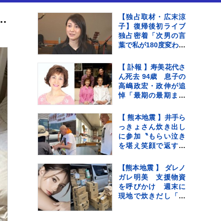
影響もあって、ちょっと体調が悪い」 愛娘の写真添えて 体調について綴る
【独占取材・広末涼
子】復帰後初ライブ
独占密着「次男の言
葉で私が180度変わっ
て…」病名公表を決
断させた“次男の言
【 訃報 】寿美花代さ
葉”（特別インタビュ
ん死去 94歳 息子の
ー）
高嶋政宏・政伸が追
悼「最期の最期まで
大女優 寿美花代だっ
た母でした」
【 熊本地震 】井手ら
っきょさん炊き出し
に参加〝もらい泣き
を堪え笑顔で返すの
が精一杯〟自身の店
も被害に
【熊本地震 】 ダレノ
ガレ明美 支援物資
を呼びかけ 週末に
現地で炊きだし「た
くさんの物資が届き
はじめました！」