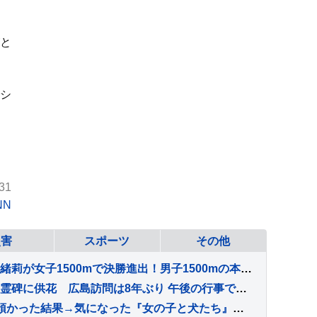
と
でシ
31
NN
災害
スポーツ
その他
ドルーリー朱瑛里＆木田美緒莉が女子1500mで決勝進出！男子1500mの本田桜二郎も決勝へ【U20世界陸上】
【速報】悠仁さまが原爆慰霊碑に供花 広島訪問は8年ぶり 午後の行事で初めて公的にスピーチされる予定
『2匹の赤ちゃん子猫』を預かった結果→気になった『女の子と犬たち』が…尊すぎる『仲間が増えた瞬間』が30万再生「お世話上手」「目が優しい」