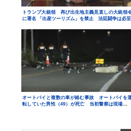
トランプ大統領 再び出生地主義見直しの大統領
に署名 「出産ツーリズム」を禁止 法廷闘争は必至
オートバイと複数の車が絡む事故 オートバイを
転していた男性（49）が死亡 当初警察は現場か
車が立ち去ったとみて捜査も その後ひき逃げの可
性は低く